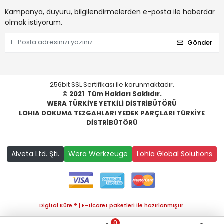
Kampanya, duyuru, bilgilendirmelerden e-posta ile haberdar
olmak istiyorum.
Gönder
256bit SSL Sertifikası ile korunmaktadır.
© 2021
Tüm Hakları Saklıdır.
WERA TÜRKİYE YETKİLİ DİSTRİBÜTÖRÜ
LOHIA DOKUMA TEZGAHLARI YEDEK PARÇLARI TÜRKİYE
DİSTRİBÜTÖRÜ
Alveta Ltd. Şti.
Wera Werkzeuge
Lohia Global Solutions
Digital Küre ® | E-ticaret paketleri ile hazırlanmıştır.
0