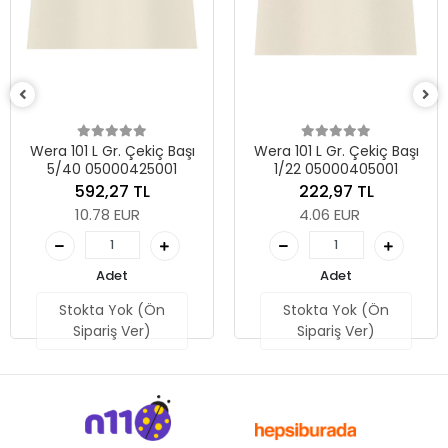
Wera 101 L Gr. Çekiç Başı
Wera 101 L Gr. Çekiç Başı
5/40 05000425001
1/22 05000405001
592,27 TL
222,97 TL
10.78 EUR
4.06 EUR
Adet
Adet
Stokta Yok (Ön
Stokta Yok (Ön
Sipariş Ver)
Sipariş Ver)