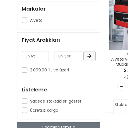
Markalar
Alveta
Fiyat Aralıkları
-
Alveta Ve
Müdah
Malzeme
2.099,00 TL ve üzeri
2
Çanta
4
Listeleme
Sadece stoktakileri göster
Stokta
Ücretsiz Kargo
Seçimleri Temizle