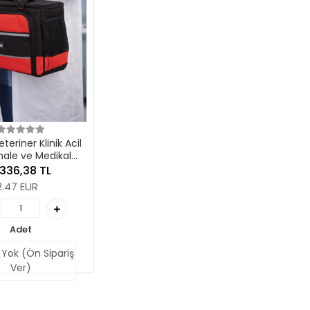
teriner Klinik Acil
ale ve Medikal
 Taşıma Ekipman
.336,38 TL
sı(BOŞ ÇANTA)
2.47 EUR
Adet
 Yok (Ön Sipariş
Ver)