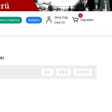
0
Giriş Yap
Sepetim
Hızlı Ödeme
İletişim
Üye Ol
rı