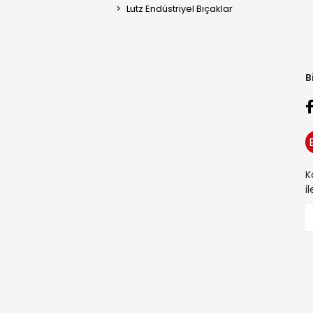
Lutz Endüstriyel Bıçaklar
B
K
i