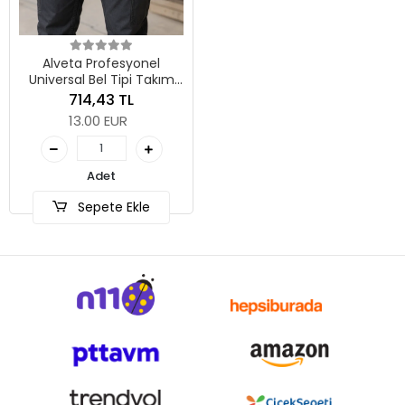
Alveta Profesyonel
Universal Bel Tipi Takım
Kemeri Elektrikçi Sucu
714,43 TL
Kalıpçı El Aletleri Çantası
13.00 EUR
8684250505
Adet
Sepete Ekle