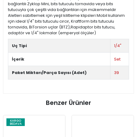
bağlantılı Zyklop Mini, bits tutuculu tornavida veya bits
tutucuyla çok çeşitli vida bağlantıları için mükemmeldir
Aletleri sabitlemek için yeşil kilitleme klipsleri Mobil kullanım
için ideal 1/4" bits tutuculu cırcır, Kraftform bits tutuculu
tornavida, BiTorsion uçlar (BTZ),Rapidaptor bits tutucu,
adaptör ve 1/4" lokmalar (emperyal ölçüler)
Uç Tipi
1/4"
İçerik
Set
Paket Miktarı/Parça Sayısı (Adet)
39
Benzer Ürünler
O
KARG
A
BEDAV