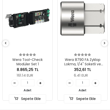
Wer
era Tool-Check
Wera 8790 FA Zyklop
Modüler Set 1
Lokma, 1/4" Soketli ve
Altıgen 11 Sürücülü, 10 mm
8.865,25 TL
352,61 TL
161.14 EUR
6.41 EUR
Adet
Adet
Sepete Ekle
Sepete Ekle