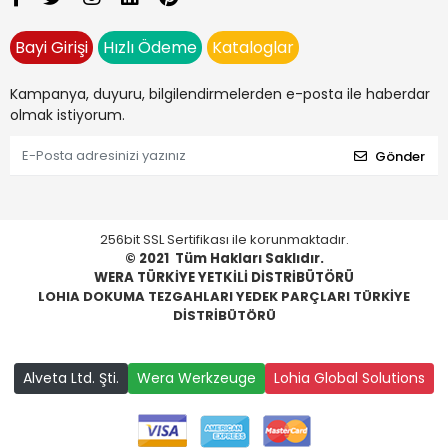
Bayi Girişi
Hızlı Ödeme
Kataloglar
Kampanya, duyuru, bilgilendirmelerden e-posta ile haberdar
olmak istiyorum.
Gönder
256bit SSL Sertifikası ile korunmaktadır.
© 2021
Tüm Hakları Saklıdır.
WERA TÜRKİYE YETKİLİ DİSTRİBÜTÖRÜ
LOHIA DOKUMA TEZGAHLARI YEDEK PARÇLARI TÜRKİYE
DİSTRİBÜTÖRÜ
Alveta Ltd. Şti.
Wera Werkzeuge
Lohia Global Solutions