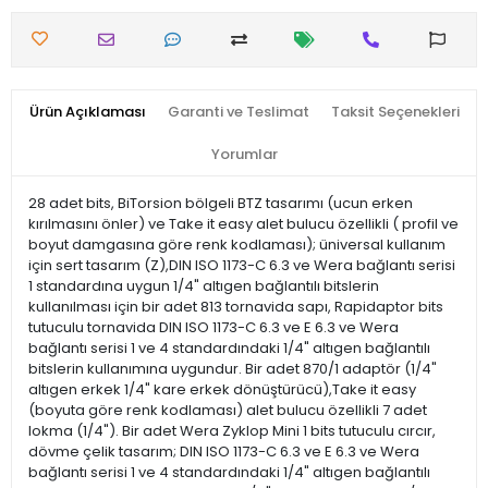
Ürün Açıklaması
Garanti ve Teslimat
Taksit Seçenekleri
Yorumlar
28 adet bits, BiTorsion bölgeli BTZ tasarımı (ucun erken
kırılmasını önler) ve Take it easy alet bulucu özellikli ( profil ve
boyut damgasına göre renk kodlaması); üniversal kullanım
için sert tasarım (Z),DIN ISO 1173-C 6.3 ve Wera bağlantı serisi
1 standardına uygun 1/4" altıgen bağlantılı bitslerin
kullanılması için bir adet 813 tornavida sapı, Rapidaptor bits
tutuculu tornavida DIN ISO 1173-C 6.3 ve E 6.3 ve Wera
bağlantı serisi 1 ve 4 standardındaki 1/4" altıgen bağlantılı
bitslerin kullanımına uygundur. Bir adet 870/1 adaptör (1/4"
altıgen erkek 1/4" kare erkek dönüştürücü),Take it easy
(boyuta göre renk kodlaması) alet bulucu özellikli 7 adet
lokma (1/4"). Bir adet Wera Zyklop Mini 1 bits tutuculu cırcır,
dövme çelik tasarım; DIN ISO 1173-C 6.3 ve E 6.3 ve Wera
bağlantı serisi 1 ve 4 standardındaki 1/4" altıgen bağlantılı