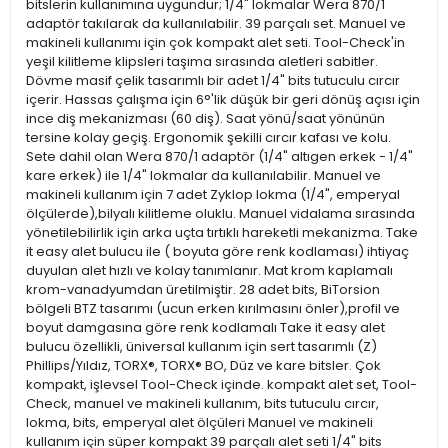
bitslerin kullanımına uygundur; 1/4" lokmalar Wera 870/1
adaptör takılarak da kullanılabilir. 39 parçalı set. Manuel ve
makineli kullanımı için çok kompakt alet seti. Tool-Check'in
yeşil kilitleme klipsleri taşıma sırasında aletleri sabitler.
Dövme masif çelik tasarımlı bir adet 1/4" bits tutuculu cırcır
içerir. Hassas çalışma için 6°'lik düşük bir geri dönüş açısı için
ince diş mekanizması (60 diş). Saat yönü/saat yönünün
tersine kolay geçiş. Ergonomik şekilli cırcır kafası ve kolu.
Sete dahil olan Wera 870/1 adaptör (1/4" altıgen erkek - 1/4"
kare erkek) ile 1/4" lokmalar da kullanılabilir. Manuel ve
makineli kullanım için 7 adet Zyklop lokma (1/4", emperyal
ölçülerde),bilyalı kilitleme oluklu. Manuel vidalama sırasında
yönetilebilirlik için arka uçta tırtıklı hareketli mekanizma. Take
it easy alet bulucu ile ( boyuta göre renk kodlaması) ihtiyaç
duyulan alet hızlı ve kolay tanımlanır. Mat krom kaplamalı
krom-vanadyumdan üretilmiştir. 28 adet bits, BiTorsion
bölgeli BTZ tasarımı (ucun erken kırılmasını önler),profil ve
boyut damgasına göre renk kodlamalı Take it easy alet
bulucu özellikli, üniversal kullanım için sert tasarımlı (Z)
Phillips/Yıldız, TORX®, TORX® BO, Düz ve kare bitsler. Çok
kompakt, işlevsel Tool-Check içinde. kompakt alet set, Tool-
Check, manuel ve makineli kullanım, bits tutuculu cırcır,
lokma, bits, emperyal alet ölçüleri Manuel ve makineli
kullanım için süper kompakt 39 parçalı alet seti 1/4" bits