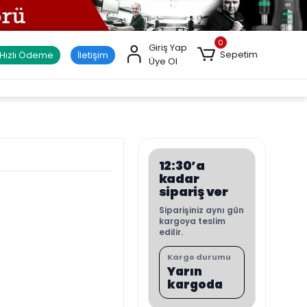
0
Giriş Yap
Sepetim
Hızlı Ödeme
İletişim
Üye Ol
12:30’a
kadar
sipariş ver
Siparişiniz aynı gün
kargoya teslim
edilir.
Kargo durumu
Yarın
kargoda