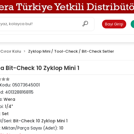
Bayi Girişi
Cırcır Kolu
Zyklop Mini / Tool-Check / Bit-Check Setler
a Bit-Check 10 Zyklop Mini 1
 Kodu:
05073645001
od:
4013288168115
a:
Wera
pi:
1/4"
:
Set
/Seri:
Bit-Check 10 Zyklop Mini 1
 Miktarı/Parça Sayısı (Adet):
10