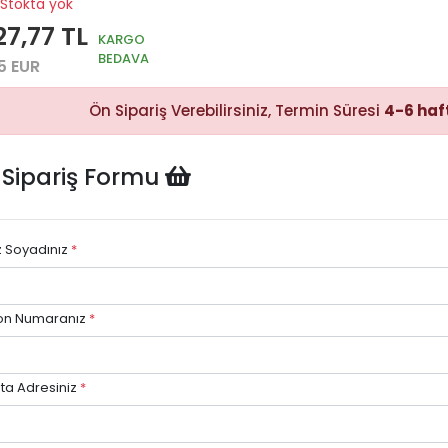
Stokta yok
27,77 TL
KARGO
BEDAVA
5 EUR
Hızlı Satın
Alma
Ön Sipariş Verebilirsiniz, Termin Süresi
4-6 haf
Sepete
ekleyerek
ödeme
adımına
 Sipariş Formu
kolayca
geçebilirsiniz.
z Soyadınız
*
Hızlı G
on Numaranız
*
Stok du
göre hızl
avantajı.
ta Adresiniz
*