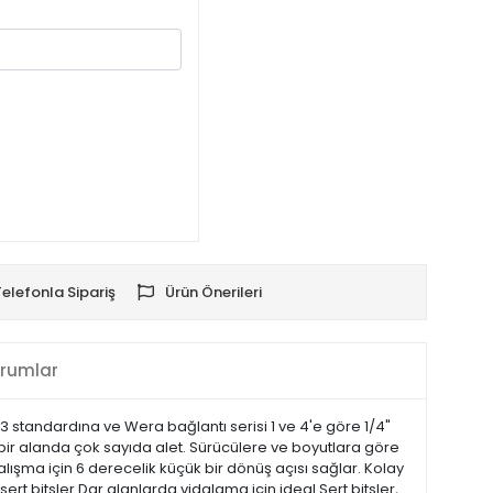
Telefonla Sipariş
Ürün Önerileri
rumlar
 6.3 standardına ve Wera bağlantı serisi 1 ve 4'e göre 1/4"
ük bir alanda çok sayıda alet. Sürücülere ve boyutlara göre
çalışma için 6 derecelik küçük bir dönüş açısı sağlar. Kolay
e sert bitsler Dar alanlarda vidalama için ideal Sert bitsler,