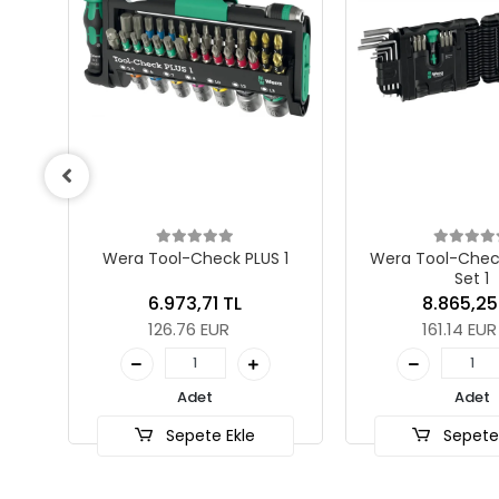
S
Wera Tool-Check PLUS 1
Wera Tool-Chec
Set 1
6.973,71 TL
8.865,25
126.76 EUR
161.14 EUR
Adet
Adet
Sepete Ekle
Sepete 