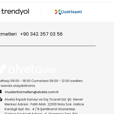
zmetleri
+90 342 357 03 56
aftaiçi 09:00 - 18:00 Cumartesi 09:00 - 12:00 saatleri
rasında ulaşabilirsiniz.
musterihizmetleri@alveta.com.tr
Alveta İnşaat Sanayi ve Dış Ticaret Ltd. Şti. Genel
Merkez Adresi : Fatih Mah. 22010 Nolu Sok. Hatice
Karslıgil Apt. No : 4 / B Şehitkamil Gaziantep
Türkiye Sevkiyat Adresi : 4. Organize San. Böl.