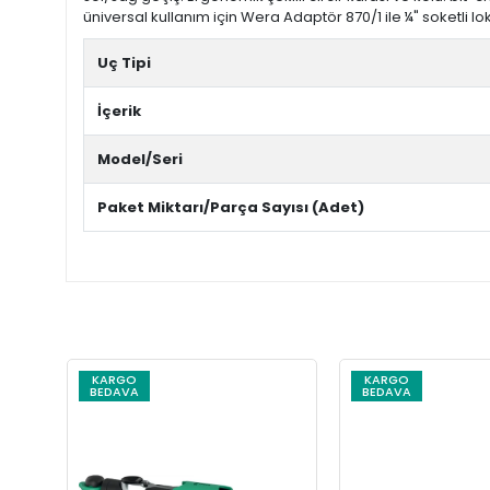
üniversal kullanım için Wera Adaptör 870/1 ile ¼" soketli 
Uç Tipi
İçerik
Model/Seri
Paket Miktarı/Parça Sayısı (Adet)
KARGO
KARGO
BEDAVA
BEDAVA