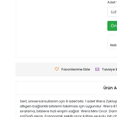
Adet
Ön 
Hızl
Favorilerime Ekle
Tavsiye 
Ürün A
Sert, üniversal kullanım için 9 adet bits. 1 adet Wera Zyklo
altıgen bağlantılı bitslerin takılması için uygundur. Wera 8
sıralama, bitslere hızlı erişim sağlar. Wera Mini Cırcır. D
sol/sağ geçiş. Ergonomik şekilli cırcır kafası ve kolu. bit-che