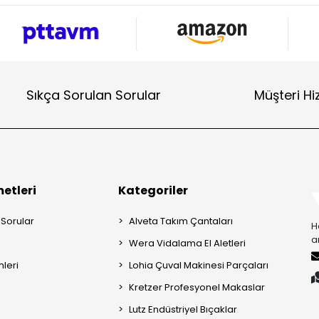
Sıkça Sorulan Sorular
Müşteri Hi
etleri
Kategoriler
 Sorular
Alveta Takım Çantaları
H
a
Wera Vidalama El Aletleri
mleri
Lohia Çuval Makinesi Parçaları
Kretzer Profesyonel Makaslar
Lutz Endüstriyel Bıçaklar