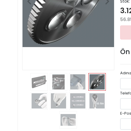
Stok:
3.1
56.8
Ön
Adını
Telef
E-Pos