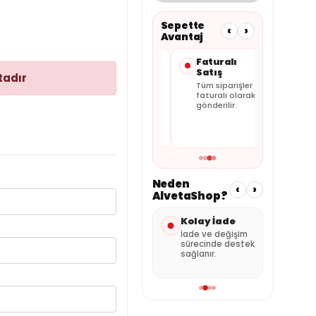
Sepette
‹
›
Avantaj
Taksit
Güvenli
Faturalı
Seçenekleri
Ödeme
Satış
tadır
Kartınıza
Alışverişiniz
Tüm siparişler
uygun
güvenli ödeme
faturalı olarak
taksitleri
altyapısıyla
gönderilir.
sepette
tamamlanır.
görebilirsiniz.
Neden
‹
›
AlvetaShop?
önderi
Kolay İade
Özenli
Sat
Paketleme
Des
rumuna
İade ve değişim
ı kargo
sürecinde destek
Ürünler güvenli
Sipar
sağlanır.
şekilde hazırlanır.
dest
alabi