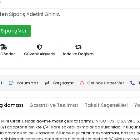
*
Sipariş Ver
ı Gönderi
Güvenli Alışveriş
İade ve Değişim
Et
Yorum Yaz
Karşılaştır
Gelince Haber Ver
çıklaması
Garanti ve Teslimat
Taksit Seçenekleri
Yo
p Mini Cırcır 1, sıcak dövme masif çelik tasarım; DIN ISO 1173-C 6.3 ve E
70/1 adaptörle birlikte 1/4" kare soketli lokmalar da kullanılabilir Küç
amla dövme katı çelik tasarım. 60 ince dişli cırcır mekanizması, hassas 
ck;bits seti;cırcır;çok amaçlı;bits alet;alet set;alet seti ¼" Mini cırcır v