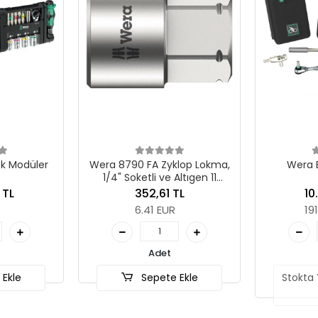
k Modüler
Wera 8790 FA Zyklop Lokma,
Wera B
1/4" Soketli ve Altıgen 11
Sürücülü, 10 mm
 TL
352,61 TL
10
6.41 EUR
19
Adet
Ekle
Sepete Ekle
Stokta 