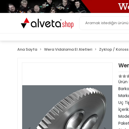
Ana Sayfa
Wera Vidalama El Aletleri
Zyklop / Koloss 
Wer
Ürün
Bark
Mark
Uç Ti
İçerik
Model
Paket