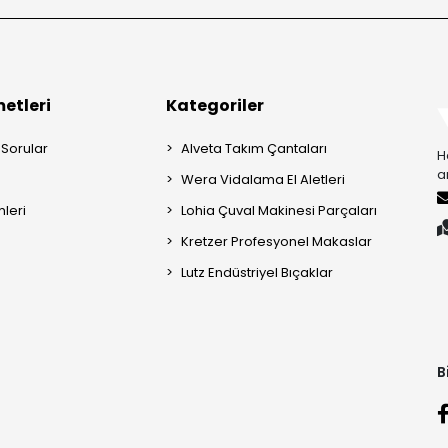
etleri
Kategoriler
 Sorular
Alveta Takım Çantaları
H
a
Wera Vidalama El Aletleri
mleri
Lohia Çuval Makinesi Parçaları
Kretzer Profesyonel Makaslar
Lutz Endüstriyel Bıçaklar
B