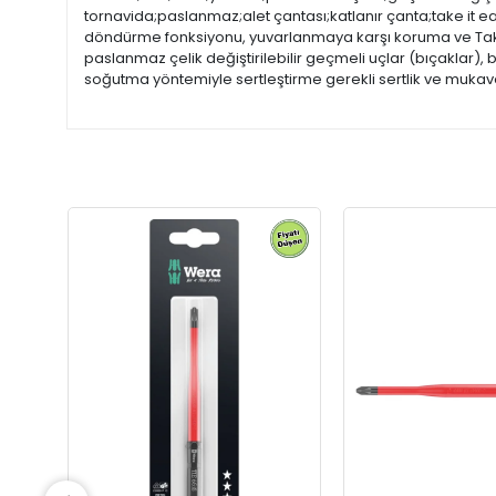
tornavida;paslanmaz;alet çantası;katlanır çanta;take it ea
döndürme fonksiyonu, yuvarlanmaya karşı koruma ve Take i
paslanmaz çelik değiştirilebilir geçmeli uçlar (bıçaklar)
soğutma yöntemiyle sertleştirme gerekli sertlik ve muka