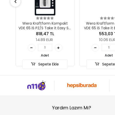
kt
Wera Kraftform Kompakt
Wera Kraftfor
inder
VDE 65 iS PZ/S Take it Easy SB,
VDE 65 iS Take it 
# 2 x 157 mm
157 m
818,47 TL
553,03 
14.89 EUR
10.06 EU
Adet
Adet
Sepete Ekle
Sepete 
Yardım Lazım Mı?