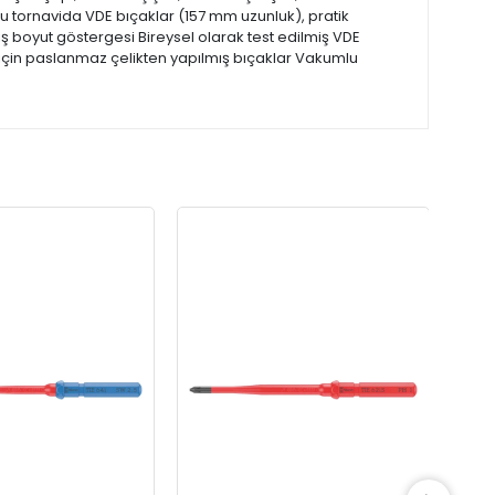
lu tornavida VDE bıçaklar (157 mm uzunluk), pratik
 boyut göstergesi Bireysel olarak test edilmiş VDE
k için paslanmaz çelikten yapılmış bıçaklar Vakumlu
W