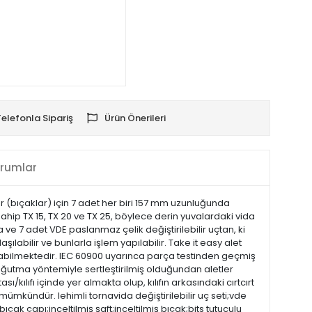
Telefonla Sipariş
Ürün Önerileri
rumlar
r (bıçaklar) için 7 adet her biri 157 mm uzunluğunda
ahip TX 15, TX 20 ve TX 25, böylece derin yuvalardaki vida
 ve 7 adet VDE paslanmaz çelik değiştirilebilir uçtan, ki
şılabilir ve bunlarla işlem yapılabilir. Take it easy alet
lunabilmektedir. IEC 60900 uyarınca parça testinden geçmiş
 soğutma yöntemiyle sertleştirilmiş olduğundan aletler
/kılıfı içinde yer almakta olup, kılıfın arkasındaki cırtcırt
mümkündür. lehimli tornavida değiştirilebilir uç seti;vde
ıçak çapı;inceltilmiş şaft;inceltilmiş bıçak;bits tutuculu