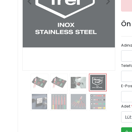
Ön
Adını
Telef
E-Pos
Adet