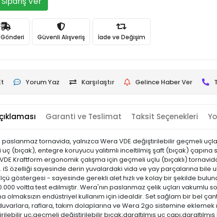
Sipariş Ver
ı Gönderi
Güvenli Alışveriş
İade ve Değişim
Et
Yorum Yaz
Karşılaştır
Gelince Haber Ver
çıklaması
Garanti ve Teslimat
Taksit Seçenekleri
Yo
m paslanmaz tornavida, yalnızca Wera VDE değiştirilebilir geçmeli uçla
ç (bıçak), entegre koruyucu yalıtımlı inceltilmiş şaft (bıçak) çapına s
17 VDE Kraftform ergonomik çalışma için geçmeli uçlu (bıçaklı) tornavida
. iS özelliği sayesinde derin yuvalardaki vida ve yay parçalarına bile ula
ölçü göstergesi - sayesinde gerekli alet hızlı ve kolay bir şekilde bu
n 10.000 voltta test edilmiştir. Wera'nın paslanmaz çelik uçları vakumlu
olmaksızın endüstriyel kullanım için idealdir. Set sağlam bir bel çantası
ti duvarlara, raflara, takım dolaplarına ve Wera 2go sistemine eklemek 
lebilir uç;geçmeli değiştirilebilir bıçak;daraltılmış uç çapı;daraltılmış b