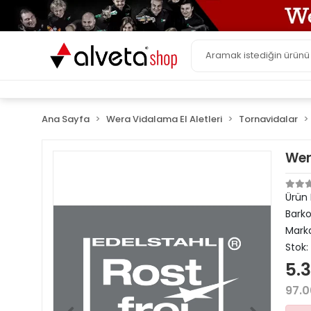
Ana Sayfa
Wera Vidalama El Aletleri
Tornavidalar
Wer
Ürün
Bark
Mark
Stok:
5.3
97.0