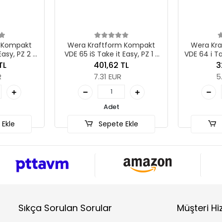
m Kompakt
Wera Kraftform Kompakt
Wera Kr
Easy, PZ 2 x
VDE 65 iS Take it Easy, PZ 1 x
VDE 64 i Ta
m
157 mm
TL
401,62 TL
3
R
7.31 EUR
5
Adet
Ekle
Sepete Ekle
Sıkça Sorulan Sorular
Müşteri Hi