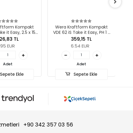
VD
aftform Kompakt
Wera Kraftform Kompakt
ke it Easy, 2.5 x 157
VDE 62 iS Take it Easy, PH 1 x
mm
157 mm
26,83 TL
359,15 TL
.95 EUR
6.54 EUR
Adet
Adet
Sepete Ekle
Sepete Ekle
zmetleri
+90 342 357 03 56