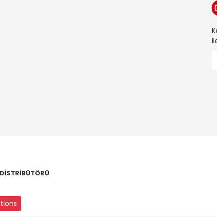
K
i
 DİSTRİBÜTÖRÜ
utions