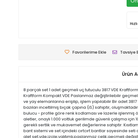
Ön 
Hızl
Favorilerime Ekle
Tavsiye 
Ürün A
8 parçalı set 1 adet geçmeli uç tutuculu 3817 VDE Kraftfor
Kraftform Kompakt VDE Paslanmaz değiştirilebilir geçmeli u
ve yay elemanlarına erişilip, işlem yapılabilir Bir adet 38
bazıları inceltilmiş bıçak çapına (iS) sahiptir, oluşmaktadır
bulucu - profile göre renk kodlaması ve lazerle işlenmiş 
aletler, onaylı 1.000 voltluk gerilimde güvenli çalışma içi
gerekli sertlik ve mukavemet değerlerine sahiptir. Kısıtlama 
bant sistemi ve set içindeki cırtcırt bantlar sayesinde se
alet set;vde;izole;yalıtımlı;paslanmaz çelik;geçmeli değiştiri