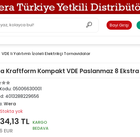
Bayi Girişi
VDE li Yalıtımlı İzoleli Elektrikçi Tornavidalar
a Kraftform Kompakt VDE Paslanmaz 8 Ekstra İ
 Kodu:
05006630001
od:
4013288229656
a:
Wera
Stokta yok
34,13 TL
KARGO
BEDAVA
6 EUR