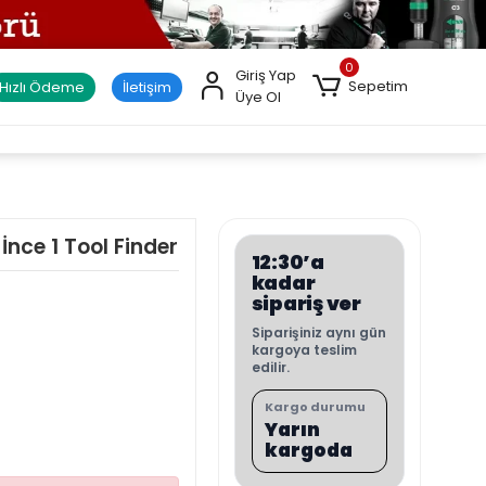
0
Giriş Yap
Sepetim
Hızlı Ödeme
İletişim
Üye Ol
nce 1 Tool Finder
12:30’a
kadar
sipariş ver
Siparişiniz aynı gün
kargoya teslim
edilir.
Kargo durumu
Yarın
kargoda