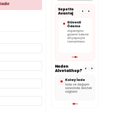
tadır
Sepette
‹
›
Avantaj
Taksit
Güvenli
Faturalı
Seçenekleri
Ödeme
Satış
Kartınıza
Alışverişiniz
Tüm siparişler
uygun
güvenli ödeme
faturalı olarak
taksitleri
altyapısıyla
gönderilir.
sepette
tamamlanır.
görebilirsiniz.
Neden
‹
›
AlvetaShop?
Hızlı Gönderi
Kolay İade
Özen
Pak
Stok durumuna
İade ve değişim
göre hızlı kargo
sürecinde destek
Ürünl
avantajı.
sağlanır.
şekild