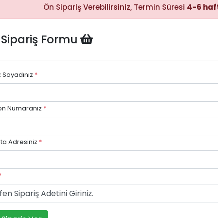
Ön Sipariş Verebilirsiniz, Termin Süresi
4-6 haf
 Sipariş Formu
Hızlı Satın
Alma
Sepete
ekleyerek
ödeme
z Soyadınız
*
adımına
kolayca
geçebilirsiniz.
on Numaranız
*
ta Adresiniz
*
*