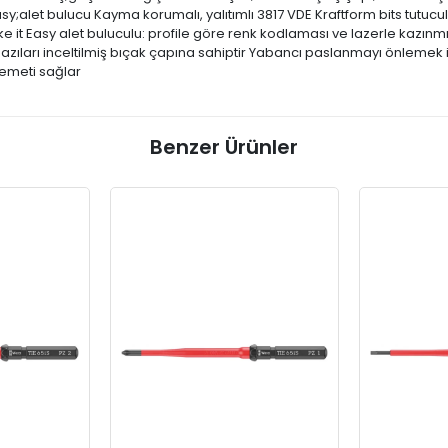
sy;alet bulucu Kayma korumalı, yalıtımlı 3817 VDE Kraftform bits tutucu
t Easy alet buluculu: profile göre renk kodlaması ve lazerle kazınmış
, bazıları inceltilmiş bıçak çapına sahiptir Yabancı paslanmayı önleme
vemeti sağlar
Benzer Ürünler