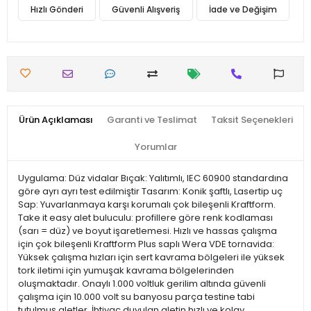
Hızlı Gönderi
Güvenli Alışveriş
İade ve Değişim
Ürün Açıklaması
Garanti ve Teslimat
Taksit Seçenekleri
Yorumlar
Uygulama: Düz vidalar Bıçak: Yalıtımlı, IEC 60900 standardına
göre ayrı ayrı test edilmiştir Tasarım: Konik şaftlı, Lasertip uç
Sap: Yuvarlanmaya karşı korumalı çok bileşenli Kraftform.
Take it easy alet buluculu: profillere göre renk kodlaması
(sarı = düz) ve boyut işaretlemesi. Hızlı ve hassas çalışma
için çok bileşenli Kraftform Plus saplı Wera VDE tornavida:
Yüksek çalışma hızları için sert kavrama bölgeleri ile yüksek
tork iletimi için yumuşak kavrama bölgelerinden
oluşmaktadır. Onaylı 1.000 voltluk gerilim altında güvenli
çalışma için 10.000 volt su banyosu parça testine tabi
tutulmuş aletler. İhtiyaç duyulan aletin hızlı ve kolay