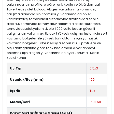
bulunması için profillere göre renk kodlu ve ölçü damgalı
Take it easy alet bulucu. Altıgen yuvarlanma koruması,
çalışma alanında sinir bozucu yuvarlanmaları önler.
vde;elektrikçi tornavidası;el tornavidası;tornavida sapı;el
aleti;düz tornavida;tornavida;vidalama aleti;karbüratörcü
tornavidası;alet;yalıtımlı;izole 1.000 volta kadar güvenli
çalışma için yalıtımlı uç (bıçak) Yüksek çalışma hızları için sert
kavrama bölgeleri ile yüksek tork aktarımı için yumuşak
kavrama bölgeleri Take it easy alet buluculu: profillere ve
ölçü damgalarına göre renk kodlaması Yuvarlanmayı
önlemek için altıgen yuvarlanma önleyici korumalı Konik
kesici kenar
Uç Tipi
0,5x3
Uzunluk/Boy (mm)
100
İçerik
Tek
Model/Seri
160 i SB
Paket Miktarı/Parça Sayısı (Adet)
1