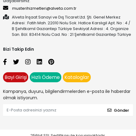
ulaşabilirsiniz.
musterihizmetleri@alveta.com.tr
Alveta İnşaat Sanayi ve Dış Ticaret Ltd. Şti. Genel Merkez
Adresi : Fatih Mah. 22010 Nolu Sok. Hatice Karslıgil Apt. No : 4 /
B Şehitkamil Gaziantep Türkiye Sevkiyat Adresi : 4. Organize
San. Böl. 83414 Nolu Cad. No : 21 Şehitkamil Gaziantep Türkiye
Bizi Takip Edin
Bayi Girişi
Hızlı Ödeme
Kataloglar
Kampanya, duyuru, bilgilendirmelerden e-posta ile haberdar
olmak istiyorum.
Gönder
256bit SSL Sertifikası ile korunmaktadır.