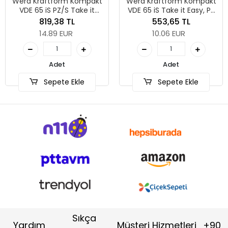
Wera Kraftform Kompakt
Wera Kraftform Kompakt
VDE 65 iS PZ/S Take it
VDE 65 iS Take it Easy, PZ
Easy SB, # 2 x 157 mm
2 x 157 mm
819,38 TL
553,65 TL
14.89 EUR
10.06 EUR
Adet
Adet
Sepete Ekle
Sepete Ekle
Sıkça
Yardım
Müşteri Hizmetleri
+90