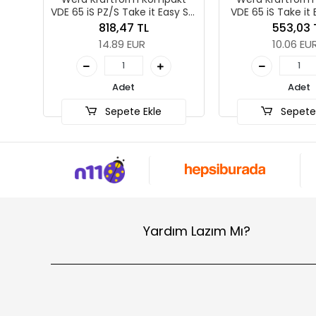
VDE 65 iS PZ/S Take it Easy SB,
VDE 65 iS Take it Easy, PZ 2 x
# 2 x 157 mm
157 mm
818,47 TL
553,03 TL
14.89 EUR
10.06 EUR
Adet
Adet
Sepete Ekle
Sepete Ekle
Yardım Lazım Mı?