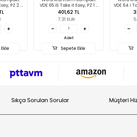
VDE 65 iS Take it Easy, PZ 1 x
VDE 64 i Take it Easy, 
157 mm
mm
401,62 TL
326,83 TL
7.31 EUR
5.95 EUR
Adet
Adet
Sepete Ekle
Sepete Ekl
Sıkça Sorulan Sorular
Müşteri Hi