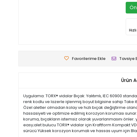
Ön 
Hızl
Favorilerime Ekle
Tavsiye 
Ürün A
Uygulama: TORX® vidalar Bıçak: Yalıtımlı, IEC 60900 standar
renk kodlu ve lazerle işlenmiş boyut bilgisine sahip Take i
Özel aletler olmadan kolay ve hızlı bıçak değiştirme olanağ
hassasiyeti ve optimize edilmiş korozyon koruması sunar. 
koruma, bıçakların istemsiz olarak yuvarlanmasını önler. yal
easy;alet bulucu TORX® vidalar için Kraftform Kompakt VDE d
sürücü Yüksek korozyon korumalı ve hassas uyum için Black