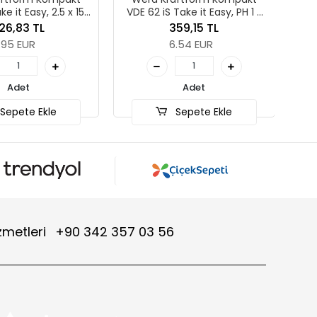
2.5 x 157
VDE 62 iS Take it Easy, PH 1 x
A
157 mm
359,15 TL
Sep
6.54 EUR
Adet
e
Sepete Ekle
zmetleri
+90 342 357 03 56