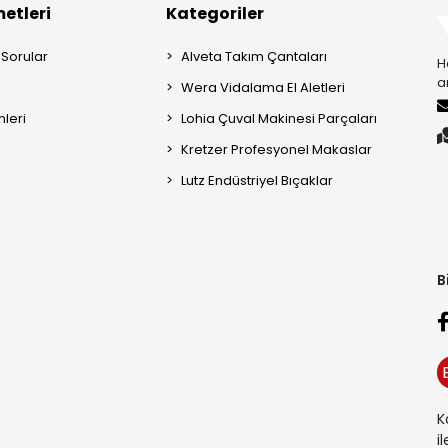
etleri
Kategoriler
 Sorular
Alveta Takım Çantaları
H
a
Wera Vidalama El Aletleri
mleri
Lohia Çuval Makinesi Parçaları
Kretzer Profesyonel Makaslar
Lutz Endüstriyel Bıçaklar
B
K
i