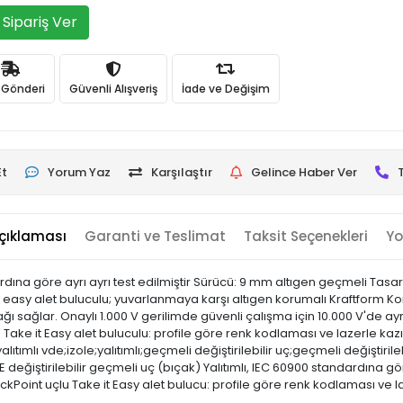
Sipariş Ver
ı Gönderi
Güvenli Alışveriş
İade ve Değişim
Et
Yorum Yaz
Karşılaştır
Gelince Haber Ver
çıklaması
Garanti ve Teslimat
Taksit Seçenekleri
Yo
dına göre ayrı ayrı test edilmiştir Sürücü: 9 mm altıgen geçmeli Tasarı
t easy alet buluculu; yuvarlanmaya karşı altıgen korumalı Kraftform Kom
ı sağlar. Onaylı 1.000 V gerilimde güvenli çalışma için 10.000 V'de ayr
Take it Easy alet buluculu: profile göre renk kodlaması ve lazerle ka
ıtımlı vde;izole;yalıtımlı;geçmeli değiştirilebilir uç;geçmeli değiştirile
eğiştirilebilir geçmeli uç (bıçak) Yalıtımlı, IEC 60900 standardına gör
Point uçlu Take it Easy alet bulucu: profile göre renk kodlaması ve l