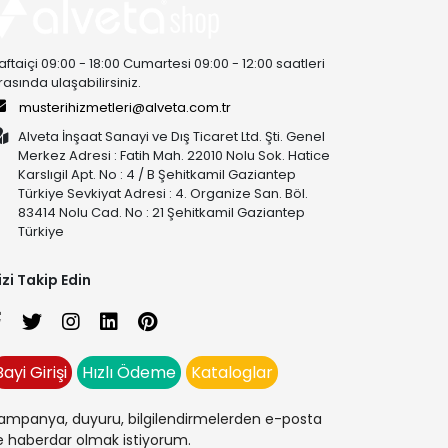
aftaiçi 09:00 - 18:00 Cumartesi 09:00 - 12:00 saatleri
rasında ulaşabilirsiniz.
musterihizmetleri@alveta.com.tr
Alveta İnşaat Sanayi ve Dış Ticaret Ltd. Şti. Genel
Merkez Adresi : Fatih Mah. 22010 Nolu Sok. Hatice
Karslıgil Apt. No : 4 / B Şehitkamil Gaziantep
Türkiye Sevkiyat Adresi : 4. Organize San. Böl.
83414 Nolu Cad. No : 21 Şehitkamil Gaziantep
Türkiye
izi Takip Edin
Bayi Girişi
Hızlı Ödeme
Kataloglar
ampanya, duyuru, bilgilendirmelerden e-posta
le haberdar olmak istiyorum.