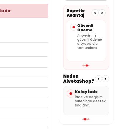
tadır
Sepette
‹
›
Avantaj
Taksit
Güvenli
Faturalı
Seçenekleri
Ödeme
Satış
Kartınıza
Alışverişiniz
Tüm siparişler
uygun
güvenli ödeme
faturalı olarak
taksitleri
altyapısıyla
gönderilir.
sepette
tamamlanır.
görebilirsiniz.
Neden
‹
›
AlvetaShop?
Hızlı Gönderi
Kolay İade
Özen
Pak
Stok durumuna
İade ve değişim
göre hızlı kargo
sürecinde destek
Ürünl
avantajı.
sağlanır.
şekild