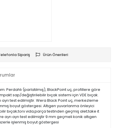
Telefonla Sipariş
Ürün Önerileri
rumlar
m: Perdahlı (parlatılmış), BlackPoint uç, profillere göre
pakt sap/değiştirilebilir bıçak sistemi için VDE bıçak.
ı ayrı test edilmiştir. Wera Black Point uç, merkezleme
zınmış boyut göstergesi. Altıgen yuvarlanma önleyici
bilir bıçak;torx vida;parça testinden geçmiş alet;take it
e ayrı ayrı test edilmiştir 9 mm geçmeli konik altıgen
azerle işlenmiş boyut göstergesi