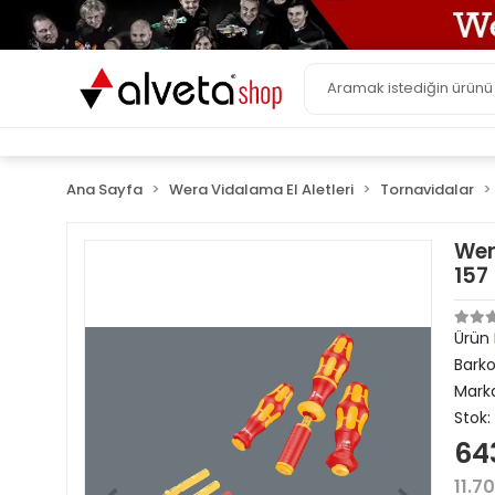
Ana Sayfa
Wera Vidalama El Aletleri
Tornavidalar
Wer
157
Ürün
Bark
Mark
Stok:
64
11.7