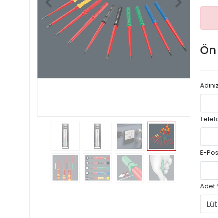
Ön
Adını
Telef
E-Pos
Adet