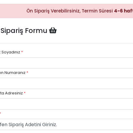
Ön Sipariş Verebilirsiniz, Termin Süresi
4-6 haf
Hızlı Satın
 Sipariş Formu
Alma
Sepete
ekleyerek
ödeme
adımına
z Soyadınız
*
kolayca
geçebilirsiniz.
on Numaranız
*
ta Adresiniz
*
*