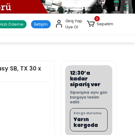
0
Giriş Yap
Sepetim
Hızlı Ödeme
İletişim
Üye Ol
sy SB, TX 30 x
12:30’a
kadar
sipariş ver
Siparişiniz aynı gün
kargoya teslim
edilir.
Kargo durumu
Yarın
kargoda