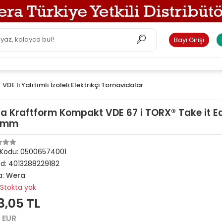
Bayi Girişi
VDE li Yalıtımlı İzoleli Elektrikçi Tornavidalar
a Kraftform Kompakt VDE 67 i TORX® Take it Ea
 mm
 Kodu:
05006574001
od:
4013288229182
a:
Wera
Stokta yok
3,05 TL
0 EUR