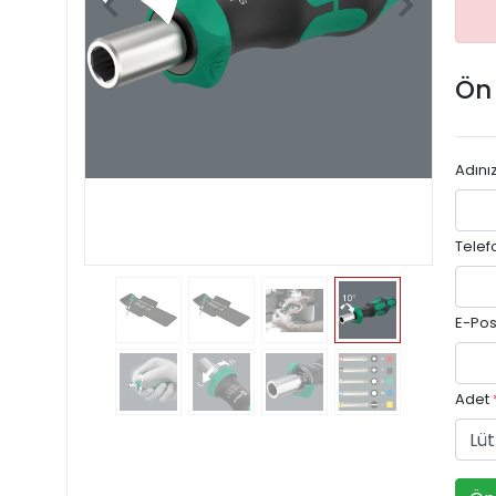
Ön
Adını
Telef
E-Pos
Adet