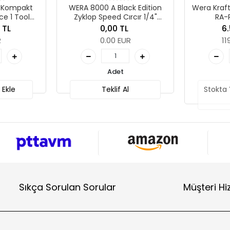
 8000 A Black Edition
Wera Kraftform Kompakt 60
lop Speed Cırcır 1/4"
RA-R Emperyal 1
sürücülü
0,00 TL
6.580,13 TL
0.00 EUR
119.66 EUR
Adet
Adet
Teklif Al
Stokta Yok (Ön Sipariş
Ver)
Sıkça Sorulan Sorular
Müşteri Hi