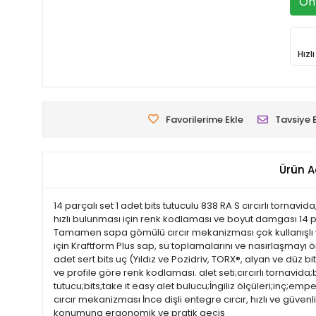
Ön 
Hızl
Favorilerime Ekle
Tavsiye 
Ürün A
14 parçalı set 1 adet bits tutuculu 838 RA S cırcırlı tornavi
hızlı bulunması için renk kodlaması ve boyut damgası 14 parça
Tamamen sapa gömülü cırcır mekanizması çok kullanışlı
için Kraftform Plus sap, su toplamalarını ve nasırlaşmayı ön
adet sert bits uç (Yıldız ve Pozidriv, TORX®, alyan ve düz b
ve profile göre renk kodlaması. alet seti;cırcırlı tornavid
tutucu;bits;take it easy alet bulucu;İngiliz ölçüleri;inç;e
cırcır mekanizması İnce dişli entegre cırcır, hızlı ve güv
konumuna ergonomik ve pratik geçiş