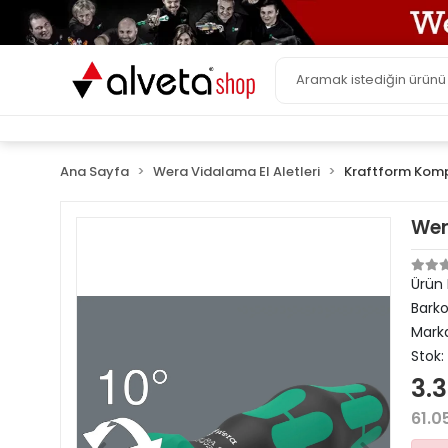
Ana Sayfa
Wera Vidalama El Aletleri
Kraftform Komp
Wer
Ürün
Bark
Mark
Stok:
3.3
61.0