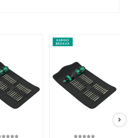
KARGO
KARGO
BEDAVA
BEDAVA
Wera Kraftform Kompakt 7
Security
8.364,54 TL
152.11 EUR