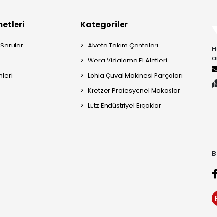
etleri
Kategoriler
 Sorular
Alveta Takım Çantaları
H
a
Wera Vidalama El Aletleri
mleri
Lohia Çuval Makinesi Parçaları
Kretzer Profesyonel Makaslar
Lutz Endüstriyel Bıçaklar
B