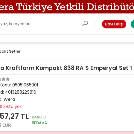
Bayi Girişi
akt Setler
a Kraftform Kompakt 838 RA S Emperyal Set 1
 Kodu:
05051065001
od:
4013288229816
a:
Wera
Stokta yok
57,27 TL
KARGO
BEDAVA
5 EUR