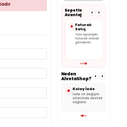
tadır
Sepette
‹
›
Avantaj
Taksit
Güvenli
Faturalı
Seçenekleri
Ödeme
Satış
Kartınıza
Alışverişiniz
Tüm siparişler
uygun
güvenli ödeme
faturalı olarak
taksitleri
altyapısıyla
gönderilir.
sepette
tamamlanır.
görebilirsiniz.
Neden
‹
›
AlvetaShop?
nderi
Kolay İade
Özenli
Satı
Paketleme
Des
umuna
İade ve değişim
 kargo
sürecinde destek
Ürünler güvenli
Sipar
sağlanır.
şekilde hazırlanır.
dest
alabil