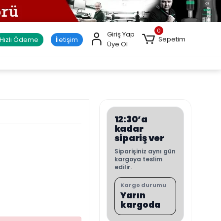
0
Giriş Yap
Sepetim
Hızlı Ödeme
İletişim
Üye Ol
12:30’a
kadar
sipariş ver
Siparişiniz aynı gün
kargoya teslim
edilir.
Kargo durumu
Yarın
kargoda