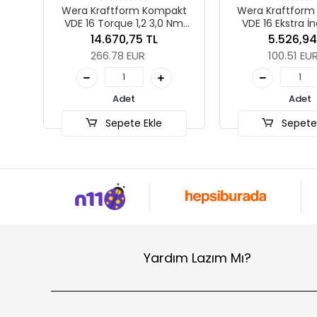
form Kompakt
Wera Kraftform Kompakt
WERA
ue 1,2 3,0 Nm
VDE 16 Ekstra İnce 1 Tool
Zyk
 1 Tool Finder
Finder
0,75 TL
5.526,94 TL
8 EUR
100.51 EUR
det
Adet
ete Ekle
Sepete Ekle
Yardım Lazım Mı?