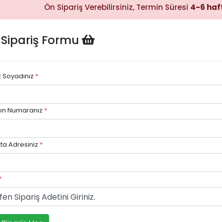
Ön Sipariş Verebilirsiniz, Termin Süresi
4-6 haf
 Sipariş Formu
Hızlı Satın
Alma
Sepete
ekleyerek
ödeme
z Soyadınız
*
adımına
kolayca
geçebilirsiniz.
on Numaranız
*
ta Adresiniz
*
Hızlı Gö
Stok dur
göre hızlı
*
avantajı.