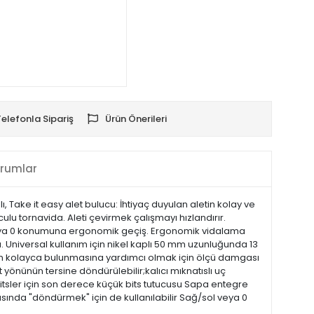
Telefonla Sipariş
Ürün Önerileri
rumlar
ı, Take it easy alet bulucu: İhtiyaç duyulan aletin kolay ve
uculu tornavida. Aleti çevirmek çalışmayı hızlandırır.
veya 0 konumuna ergonomik geçiş. Ergonomik vidalama
da. Universal kullanım için nikel kaplı 50 mm uzunluğunda 13
 bitsin kolayca bulunmasına yardımcı olmak için ölçü damgası
 yönünün tersine döndürülebilir;kalıcı mıknatıslı uç
 bitsler için son derece küçük bits tutucusu Sapa entegre
asında "döndürmek" için de kullanılabilir Sağ/sol veya 0