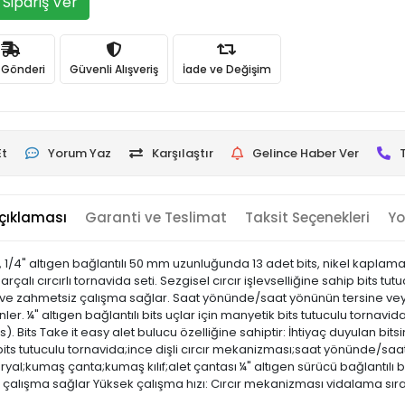
Sipariş Ver
ı Gönderi
Güvenli Alışveriş
İade ve Değişim
Et
Yorum Yaz
Karşılaştır
Gelince Haber Ver
çıklaması
Garanti ve Teslimat
Taksit Seçenekleri
Yo
da, 1/4" altıgen bağlantılı 50 mm uzunluğunda 13 adet bits, nikel kaplamal
lı cırcırlı tornavida seti. Sezgisel cırcır işlevselliğine sahip bits tut
 ve zahmetsiz çalışma sağlar. Saat yönünde/saat yönünün tersine 
ler. ¼" altıgen bağlantılı bits uçlar için manyetik bits tutuculu tornavi
its). Bits Take it easy alet bulucu özelliğine sahiptir: İhtiyaç duyulan
a;bits tutuculu tornavida;ince dişli cırcır mekanizması;saat yönünde/saat
mperyal;kumaş çanta;kumaş kılıf;alet çantası ¼" altıgen sürücü bağlantılı
enli çalışma sağlar Yüksek çalışma hızı: Cırcır mekanizması vidalama sır