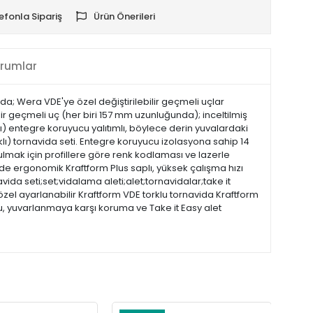
efonla Sipariş
Ürün Önerileri
rumlar
vida; Wera VDE'ye özel değiştirilebilir geçmeli uçlar
lir geçmeli uç (her biri 157 mm uzunluğunda); inceltilmiş
ı) entegre koruyucu yalıtımlı, böylece derin yuvalardaki
aklı) tornavida seti. Entegre koruyucu izolasyona sahip 14
e bulmak için profillere göre renk kodlaması ve lazerle
i de ergonomik Kraftform Plus saplı, yüksek çalışma hızı
da seti;set;vidalama aleti;alet;tornavidalar;take it
özel ayarlanabilir Kraftform VDE torklu tornavida Kraftform
, yuvarlanmaya karşı koruma ve Take it Easy alet