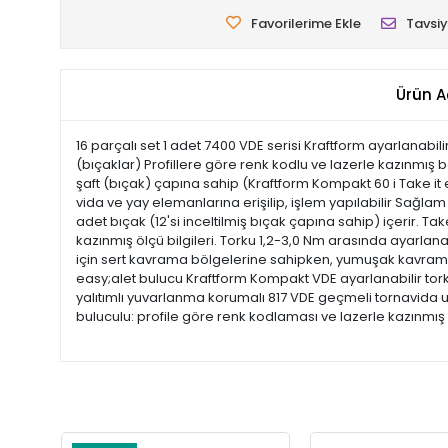
Favorilerime Ekle
Tavsiy
Ürün A
16 parçalı set 1 adet 7400 VDE serisi Kraftform ayarlanabili
(bıçaklar) Profillere göre renk kodlu ve lazerle kazınmış b
şaft (bıçak) çapına sahip (Kraftform Kompakt 60 i Take it 
vida ve yay elemanlarına erişilip, işlem yapılabilir Sağlam
adet bıçak (12'si inceltilmiş bıçak çapına sahip) içerir. Tak
kazınmış ölçü bilgileri. Torku 1,2-3,0 Nm arasında ayarlan
için sert kavrama bölgelerine sahipken, yumuşak kavrama bö
easy;alet bulucu Kraftform Kompakt VDE ayarlanabilir torkl
yalıtımlı yuvarlanma korumalı 817 VDE geçmeli tornavida 
buluculu: profile göre renk kodlaması ve lazerle kazınmış 