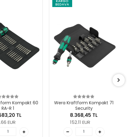
KARGO
K
BEDAVA
BE
Wer
tform Kompakt 60
Wera Kraftform Kompakt 71
RA-R 1
Security
583,20 TL
8.368,45 TL
9.66 EUR
152.11 EUR