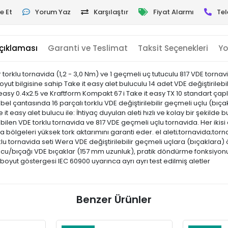
e Et
Yorum Yaz
Karşılaştır
Fiyat Alarmı
Tel
çıklaması
Garanti ve Teslimat
Taksit Seçenekleri
Yo
r torklu tornavida (1,2 - 3,0 Nm) ve 1 geçmeli uç tutuculu 817 VDE torna
oyut bilgisine sahip Take it easy alet buluculu 14 adet VDE değiştirilebi
easy 0.4x2.5 ve Kraftform Kompakt 67 i Take it easy TX 10 standart çapl
 bel çantasında 16 parçalı torklu VDE değiştirilebilir geçmeli uçlu (bıç
e it easy alet bulucu ile: İhtiyaç duyulan aleti hızlı ve kolay bir şekild
abilen VDE torklu tornavida ve 817 VDE geçmeli uçlu tornavida. Her ikis
lgeleri yüksek tork aktarımını garanti eder. el aleti;tornavida;tornavi
u tornavida seti Wera VDE değiştirilebilir geçmeli uçlara (bıçaklara) 
ucu/bıçağı VDE bıçaklar (157 mm uzunluk), pratik döndürme fonksiyonu
boyut göstergesi IEC 60900 uyarınca ayrı ayrı test edilmiş aletler
Benzer Ürünler