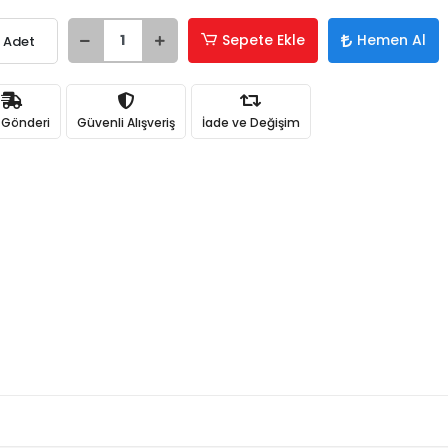
Sepete Ekle
Hemen Al
Adet
Hızlı Satın
Alma
Sepete
ı Gönderi
Güvenli Alışveriş
İade ve Değişim
ekleyerek
ödeme
adımına
kolayca
geçebilirsiniz.