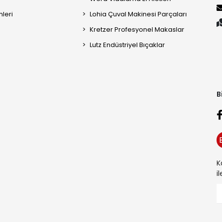
mleri
Lohia Çuval Makinesi Parçaları
Kretzer Profesyonel Makaslar
Lutz Endüstriyel Bıçaklar
B
K
i