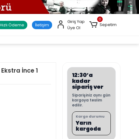
0
Giriş Yap
Sepetim
Hızlı Ödeme
İletişim
Üye Ol
Ekstra İnce 1
12:30’a
kadar
sipariş ver
Siparişiniz aynı gün
kargoya teslim
edilir.
Kargo durumu
Yarın
kargoda