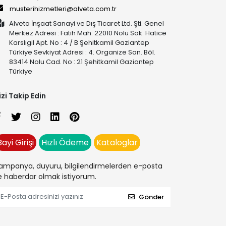
musterihizmetleri@alveta.com.tr
Alveta İnşaat Sanayi ve Dış Ticaret Ltd. Şti. Genel
Merkez Adresi : Fatih Mah. 22010 Nolu Sok. Hatice
Karslıgil Apt. No : 4 / B Şehitkamil Gaziantep
Türkiye Sevkiyat Adresi : 4. Organize San. Böl.
83414 Nolu Cad. No : 21 Şehitkamil Gaziantep
Türkiye
izi Takip Edin
Bayi Girişi
Hızlı Ödeme
Kataloglar
ampanya, duyuru, bilgilendirmelerden e-posta
le haberdar olmak istiyorum.
Gönder