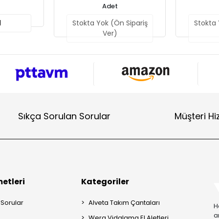
Adet
l
Stokta Yok (Ön Sipariş
Stokta 
Ver)
Sıkça Sorulan Sorular
Müşteri Hi
etleri
Kategoriler
 Sorular
Alveta Takım Çantaları
H
a
Wera Vidalama El Aletleri