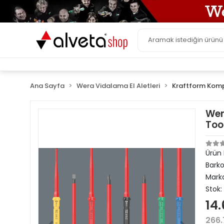
Ana Sayfa
Wera Vidalama El Aletleri
Kraftform Komp
Wer
Too
Ürün
Bark
Mark
Stok:
14.
266.