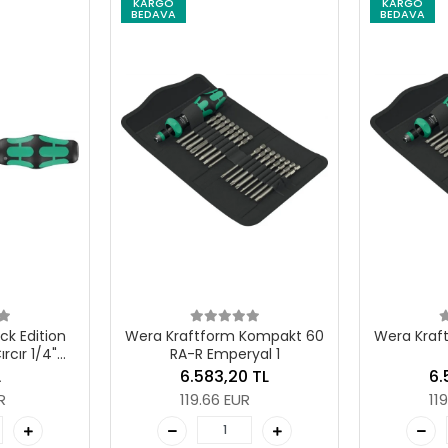
KARGO
KARGO
BEDAVA
BEDAVA
ck Edition
Wera Kraftform Kompakt 60
Wera Kraf
rcır 1/4"
RA-R Emperyal 1
ü
L
6.583,20 TL
6.
R
119.66 EUR
11