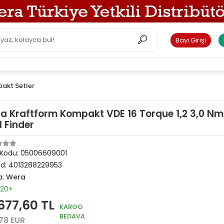
Bayi Girişi
akt Setler
a Kraftform Kompakt VDE 16 Torque 1,2 3,0 Nm 
l Finder
 Kodu:
05006609001
od:
4013288229953
a:
Wera
20+
677,60 TL
KARGO
BEDAVA
78 EUR