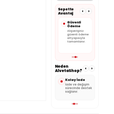
Sepette
‹
›
Avantaj
Taksit
Güvenli
Faturalı
Seçenekleri
Ödeme
Satış
Kartınıza
Alışverişiniz
Tüm siparişler
uygun
güvenli ödeme
faturalı olarak
taksitleri
altyapısıyla
gönderilir.
sepette
tamamlanır.
görebilirsiniz.
Neden
‹
›
AlvetaShop?
Hızlı Gönderi
Kolay İade
Özen
Pak
Stok durumuna
İade ve değişim
göre hızlı kargo
sürecinde destek
Ürünl
avantajı.
sağlanır.
şekild