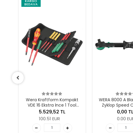
KARGO
BEDAVA
t 70
Wera Kraftform Kompakt
WERA 8000 A Bla
VDE 16 Ekstra İnce 1 Tool
Zyklop Speed Cı
Finder
sürücül
5.529,52 TL
0,00 T
100.51 EUR
0.00 EU