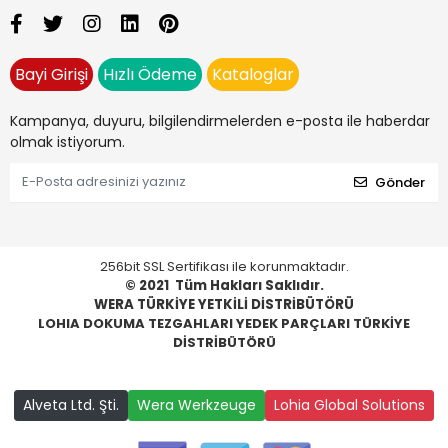
Bayi Girişi
Hızlı Ödeme
Kataloglar
Kampanya, duyuru, bilgilendirmelerden e-posta ile haberdar
olmak istiyorum.
Gönder
256bit SSL Sertifikası ile korunmaktadır.
© 2021
Tüm Hakları Saklıdır.
WERA TÜRKİYE YETKİLİ DİSTRİBÜTÖRÜ
LOHIA DOKUMA TEZGAHLARI YEDEK PARÇLARI TÜRKİYE
DİSTRİBÜTÖRÜ
Alveta Ltd. Şti.
Wera Werkzeuge
Lohia Global Solutions