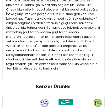
mıknatıslı 1 adet üniversal bits tutucu ve 29 adet bits. Sert,
üniversal kullanım için. Wera'dan sağlam Bit-Check. Bit-
Check bits setleri mevcut aletlere hızlı bir genel bakış sağlar.
İhtiyaç duyulmayan parçalar ürün kutusuna geri konur ve
kaybolmaz. Taşıması kolaydır; örneğin gömlek cebinde. ¼"
altıgen bağlantılı bitsleri tutmak için güçlü kalıcı mıknatıslı
üniversal bits tutucu içerir. Tornavidaya takmak veya elektrikli
matkabın/şarjlı tornavidanın/şarjlı tornavidanın
mandreninde kullanmak için. Bitslerin kalıcı olarak güvenli
şekilde oturması için ayarlanabilir, çok bileşenli Bit-Check.
Wera'nın Bit-Check'leri son derece kompakttır ve bu
nedenle mobil kullanım için bile ideal yol arkadaşlarıdır.
Dikey konumlandırılabilen Bit-Check bits setleri en küçük
alanlardaki işlevsellikleri ile etkileyicidir Özellikle ahşap
uygulamalar için Paslanmaz çelik manşonlu üniversal tutucu
Sert bitsler, üniversal kullanım için
Benzer Ürünler
KARGO
BEDAVA