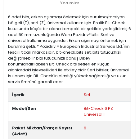
Yorumlar
6 adet bits, erken aşınmayı önlemek için burulma/torsiyon
bölgeli (T), sert (Z), üniversal kullanım için. Pratik Bit-Check
kutusunda küçük bir alana kompakt bir şekilde yerleştirilmiş 6
adet 50 mm uzunluğunda Wera Pozidriv* bits. Sert ve
üniversal kullanıma uygundur. Erken aşınmayı önlemek için
burulma şekli. * Pozidriv = European Industrial Service Ltd.'nin
tescilli ticari markasıdır. bit-check;bits seti;bits tutucu;hızlı
değiştirilebilir bits tutucu;hızlı dönüş Dikey
konumlandırılabilen Bit-Check bits setleri en küçük
alanlardaki işlevsellikleri ile etkileyicidir Sert bitsler, üniversal
kullanım için Bit-Check'in plastiği yüksek sağlamlığı ve uzun
servis ömrünü garanti eder
İçerik
Set
Model/Seri
Bit-Check 6 PZ
Universal 1
Paket Miktarı/Parça Sayısı
6
(Adet)