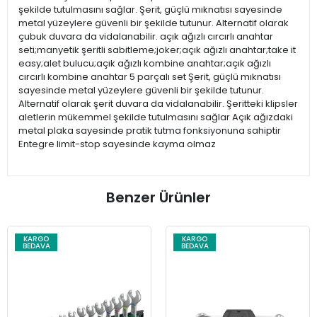
şekilde tutulmasını sağlar. Şerit, güçlü mıknatısı sayesinde
metal yüzeylere güvenli bir şekilde tutunur. Alternatif olarak
çubuk duvara da vidalanabilir. açık ağızlı cırcırlı anahtar
seti;manyetik şeritli sabitleme;joker;açık ağızlı anahtar;take it
easy;alet bulucu;açık ağızlı kombine anahtar;açık ağızlı
cırcırlı kombine anahtar 5 parçalı set Şerit, güçlü mıknatısı
sayesinde metal yüzeylere güvenli bir şekilde tutunur.
Alternatif olarak şerit duvara da vidalanabilir. Şeritteki klipsler
aletlerin mükemmel şekilde tutulmasını sağlar Açık ağızdaki
metal plaka sayesinde pratik tutma fonksiyonuna sahiptir
Entegre limit-stop sayesinde kayma olmaz
Benzer Ürünler
O
KARGO
KARG
A
BEDAVA
BEDAV