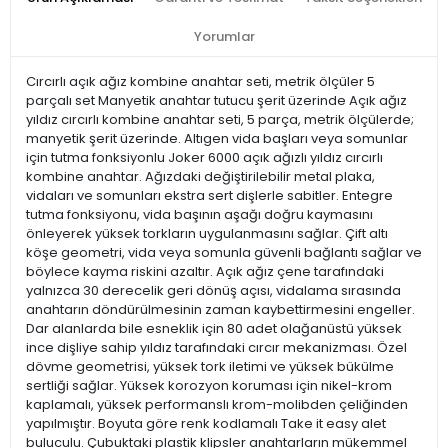
Yorumlar
Cırcırlı açık ağız kombine anahtar seti, metrik ölçüler 5
parçalı set Manyetik anahtar tutucu şerit üzerinde Açık ağız
yıldız cırcırlı kombine anahtar seti, 5 parça, metrik ölçülerde;
manyetik şerit üzerinde. Altıgen vida başları veya somunlar
için tutma fonksiyonlu Joker 6000 açık ağızlı yıldız cırcırlı
kombine anahtar. Ağızdaki değiştirilebilir metal plaka,
vidaları ve somunları ekstra sert dişlerle sabitler. Entegre
tutma fonksiyonu, vida başının aşağı doğru kaymasını
önleyerek yüksek torkların uygulanmasını sağlar. Çift altı
köşe geometri, vida veya somunla güvenli bağlantı sağlar ve
böylece kayma riskini azaltır. Açık ağız çene tarafındaki
yalnızca 30 derecelik geri dönüş açısı, vidalama sırasında
anahtarın döndürülmesinin zaman kaybettirmesini engeller.
Dar alanlarda bile esneklik için 80 adet olağanüstü yüksek
ince dişliye sahip yıldız tarafındaki cırcır mekanizması. Özel
dövme geometrisi, yüksek tork iletimi ve yüksek bükülme
sertliği sağlar. Yüksek korozyon koruması için nikel-krom
kaplamalı, yüksek performanslı krom-molibden çeliğinden
yapılmıştır. Boyuta göre renk kodlamalı Take it easy alet
buluculu. Çubuktaki plastik klipsler anahtarların mükemmel