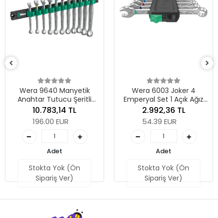
Wera 
Açık 
a 9640 Manyetik
Wera 6003 Joker 4
tar Tutucu Şeritli
Emperyal Set 1 Açık Ağız
 Joker 1 Açık Ağız
Yıldız Kombine Anahtar
10.783,14 TL
2.992,36 TL
ız Kombine Anahtar
Seti
196.00 EUR
54.39 EUR
Seti
Adet
Adet
Stokta Yok (Ön
Stokta Yok (Ön
Sipariş Ver)
Sipariş Ver)