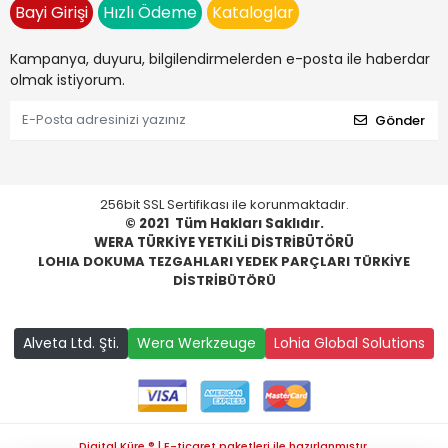
Bayi Girişi
Hızlı Ödeme
Kataloglar
Kampanya, duyuru, bilgilendirmelerden e-posta ile haberdar
olmak istiyorum.
Gönder
256bit SSL Sertifikası ile korunmaktadır.
© 2021
Tüm Hakları Saklıdır.
WERA TÜRKİYE YETKİLİ DİSTRİBÜTÖRÜ
LOHIA DOKUMA TEZGAHLARI YEDEK PARÇLARI TÜRKİYE
DİSTRİBÜTÖRÜ
Alveta Ltd. Şti.
Wera Werkzeuge
Lohia Global Solutions
Digital Küre ® | E-ticaret paketleri ile hazırlanmıştır.