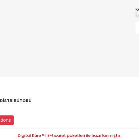
K
i
 DİSTRİBÜTÖRÜ
utions
Digital Küre ® | E-ticaret paketleri ile hazırlanmıştır.