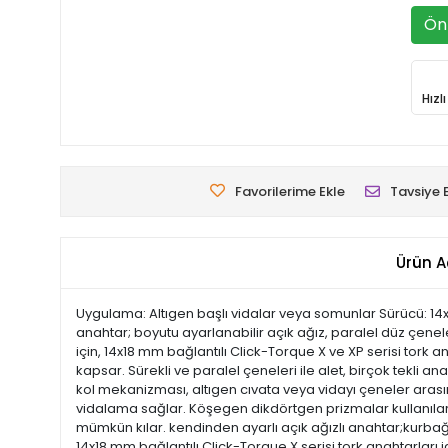
Ön 
Hızl
Favorilerime Ekle
Tavsiye 
Ürün A
Uygulama: Altıgen başlı vidalar veya somunlar Sürücü: 14x1
anahtar; boyutu ayarlanabilir açık ağız, paralel düz çenel
için, 14x18 mm bağlantılı Click-Torque X ve XP serisi tork 
kapsar. Sürekli ve paralel çeneleri ile alet, birçok tekli a
kol mekanizması, altıgen cıvata veya vidayı çeneler arasında
vidalama sağlar. Köşegen dikdörtgen prizmalar kullanılarak
mümkün kılar. kendinden ayarlı açık ağızlı anahtar;kurbağac
14x18 mm bağlantılı Click-Torque X serisi tork anahtarları 