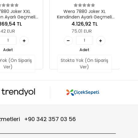
7880 Joker XL
n Ayarlı Geçmeli
Adet
19-24 mm Tork Ucu,
.126,92 TL
çin, 14x18 x 19-24 x
Stokta Yok (Ön Sipariş
5.01 EUR
5/16" x 95 mm
Ver)
Adet
Yok (Ön Sipariş
Ver)
zmetleri
+90 342 357 03 56