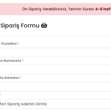
Ön Sipariş Verebilirsiniz, Termin Süresi
4-6 haf
Hızlı Satın
 Sipariş Formu
Alma
Sepete
ekleyerek
ödeme
adımına
z Soyadınız
*
kolayca
geçebilirsiniz.
on Numaranız
*
ta Adresiniz
*
Hızlı Gö
Stok dur
göre hızlı
avantajı.
*