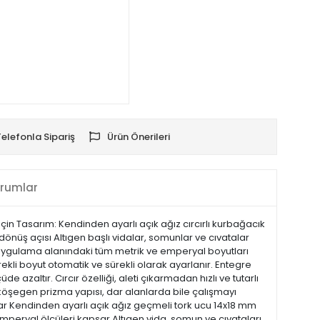
Telefonla Sipariş
Ürün Önerileri
rumlar
çin Tasarım: Kendinden ayarlı açık ağız cırcırlı kurbağacık
dönüş açısı Altıgen başlı vidalar, somunlar ve cıvatalar
ili uygulama alanındaki tüm metrik ve emperyal boyutları
erekli boyut otomatik ve sürekli olarak ayarlanır. Entegre
azaltır. Cırcır özelliği, aleti çıkarmadan hızlı ve tutarlı
e köşegen prizma yapısı, dar alanlarda bile çalışmayı
ahtar Kendinden ayarlı açık ağız geçmeli tork ucu 14x18 mm
 emperyal ölçüleri kapsar Altıgen vida, somun ve cıvataları