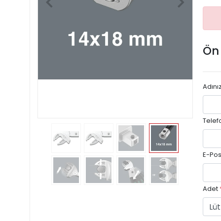
Ön
Adını
Telef
E-Pos
Adet