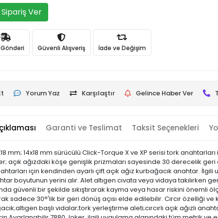
Sipariş Ver
ı Gönderi
Güvenli Alışveriş
İade ve Değişim
Et
Yorum Yaz
Karşılaştır
Gelince Haber Ver
çıklaması
Garanti ve Teslimat
Taksit Seçenekleri
Yo
8 mm; 14x18 mm sürücülü Click-Torque X ve XP serisi tork anahtarları i
er; açık ağızdaki köşe genişlik prizmaları sayesinde 30 derecelik geri 
anahtarları için kendinden ayarlı çift açık ağız kurbağacık anahtar. İlg
nahtar boyutunun yerini alır. Alet altıgen cıvata veya vidaya takılırken g
 güvenli bir şekilde sıkıştırarak kayma veya hasar riskini önemli ölçüde 
 sadece 30°'lik bir geri dönüş açısı elde edilebilir. Cırcır özelliği v
ık;altıgen başlı vidalar;tork yerleştirme aleti;cırcırlı açık ağızlı an
için Ayarlanabilir 7880 Joker, ilgili uygulama alanındaki tüm metrik ve