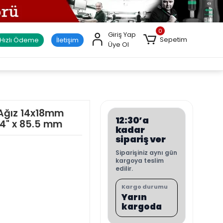
0
Giriş Yap
Sepetim
Hızlı Ödeme
İletişim
Üye Ol
 Ağız 14x18mm
12:30’a
/4" x 85.5 mm
kadar
sipariş ver
Siparişiniz aynı gün
kargoya teslim
edilir.
Kargo durumu
Yarın
kargoda