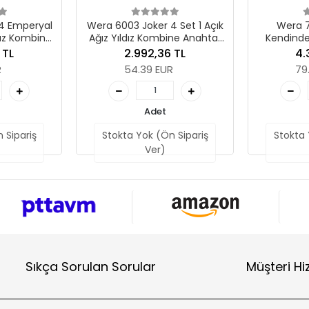
 Set 1 Açık
Wera 7880 Joker XXL
Wera 
ine Anahtar
Kendinden Ayarlı Geçmeli
Kendinde
Açık Ağız 14x18mm Geçmeli
Açık Ağız 
 TL
4.369,54 TL
4
Tork Ucu 24-32 mm, 14x18 x
14x18 mm i
R
79.42 EUR
7
24-32 x 15/16-1 1/4" x 113.5
3/4-1
mm
Adet
 Sipariş
Stokta Yok (Ön Sipariş
Stokta 
Ver)
Sıkça Sorulan Sorular
Müşteri Hi