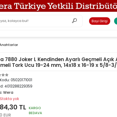
Bayi Girişi
Anahtarlar
a 7880 Joker L Kendinden Ayarlı Geçmeli Açık
meli Tork Ucu 19-24 mm, 14x18 x 16-19 x 5/8-3
 Kodu:
05020171001
od:
4013288229359
a:
Wera
Stokta yok
884,30 TL
KARGO
BEDAVA
0 EUR