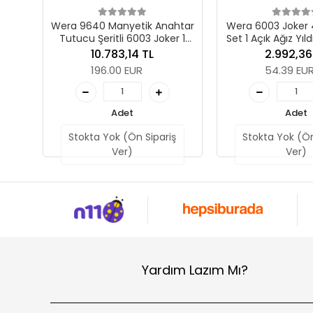
htar
Wera 6003 Joker 4 Emperyal
Wera 6003 Joker 4
r 1
Set 1 Açık Ağız Yıldız Kombine
Ağız Yıldız Komb
ne
Anahtar Seti
Seti
2.992,36 TL
2.992,36
54.39 EUR
54.39 EU
Adet
Adet
ş
Stokta Yok (Ön Sipariş
Stokta Yok (Ön
Ver)
Ver)
Yardım Lazım Mı?