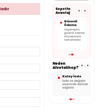
tadır
Sepette
‹
›
Avantaj
Taksit
Güvenli
Faturalı
Seçenekleri
Ödeme
Satış
Kartınıza
Alışverişiniz
Tüm siparişler
uygun
güvenli ödeme
faturalı olarak
taksitleri
altyapısıyla
gönderilir.
sepette
tamamlanır.
görebilirsiniz.
Neden
‹
›
AlvetaShop?
nderi
Kolay İade
Özenli
Satı
Paketleme
Des
umuna
İade ve değişim
 kargo
sürecinde destek
Ürünler güvenli
Sipar
sağlanır.
şekilde hazırlanır.
dest
alabil