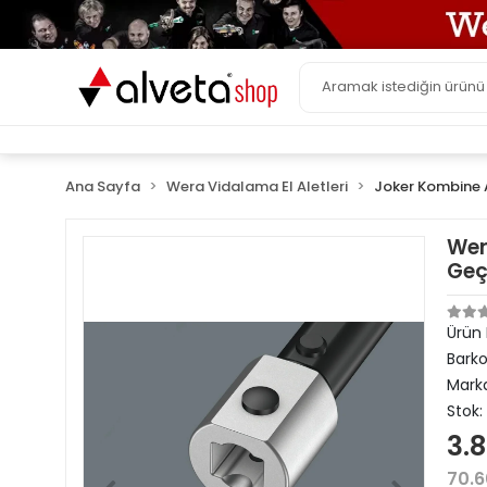
Ana Sayfa
Wera Vidalama El Aletleri
Joker Kombine 
Wer
Geç
Ürün
Bark
Mark
Stok:
3.
70.6