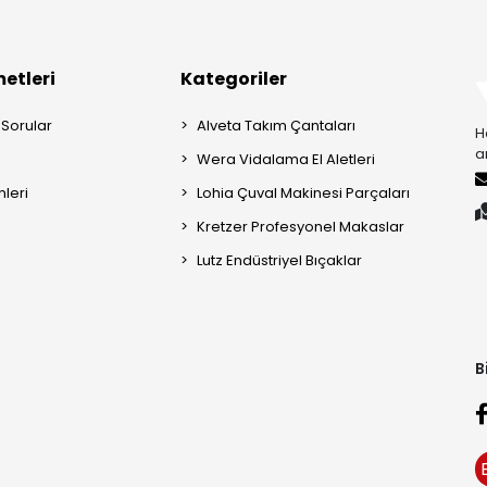
etleri
Kategoriler
 Sorular
Alveta Takım Çantaları
H
a
Wera Vidalama El Aletleri
mleri
Lohia Çuval Makinesi Parçaları
Kretzer Profesyonel Makaslar
Lutz Endüstriyel Bıçaklar
B