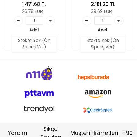
VDE 1, boş, 172 x 30 x 392
Kompakt Cırcırlı Set 1, boş,
1.471,68 TL
2.181,20 TL
mm
172 x 30 x 392 mm
26.78 EUR
39.69 EUR
Adet
Adet
Stokta Yok (Ön
Stokta Yok (Ön
Sipariş Ver)
Sipariş Ver)
Sıkça
Yardım
Müşteri Hizmetleri
+90