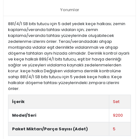
Yorumlar
881/4/1 SB bits tutucu için 5 adet yedek keçe halkası; zemin
kaplama/veranda tahtası vidaları için; zemin
kaplama/veranda tahtası yüzeylerinde oluşabilecek
zedelenme izlerini önler. Teras/verandadaki ahşap
montajında vidalar eşit derinlikte vidalanmalı ve ahşap
döşeme tahtaları aynı hizada olmalıdır. Derinlik kontrol ayarlı
ve keçe halkalı 889/4/1 bits tutucu, eşit bir havşa derinliği
sağlar ve yüzeyleri vidalama kaynaklı zedelenmelerden
korur. keçe halka Değişken vidalama derinlik kontrolüne
sahip 881/4/1 SB bits tutucu için 5 yedek keçe halka. Keçe
halkalar döşeme tahtası yüzeylerindeki zımpara izlerini
önler.
İçerik
Set
Model/Seri
9200
Paket Miktarı/Parça Sayısı (Adet)
5