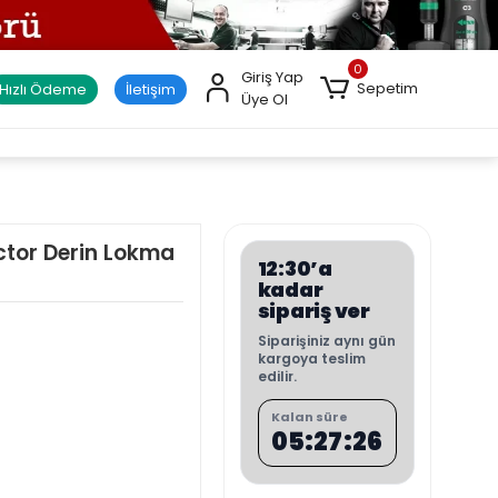
0
Giriş Yap
Sepetim
Hızlı Ödeme
İletişim
Üye Ol
ctor Derin Lokma
12:30’a
kadar
sipariş ver
Siparişiniz aynı gün
kargoya teslim
edilir.
Kalan süre
05:27:25