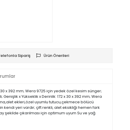
Telefonla Sipariş
Ürün Önerileri
rumlar
172 x 30 x 392 mm; Wera 9725 için yedek özel kesim sünger;
i; Genişlik x Yükseklik x Derinlik: 172 x 30 x 392 mm; Wera
ama,alet ekleri,özel uyumlu tutucu,çekmece bölücü
di yeri vardır; çift renkli, alet eksikliği hemen fark
lay şekilde çıkarılması için optimum uyum Su ve yağ