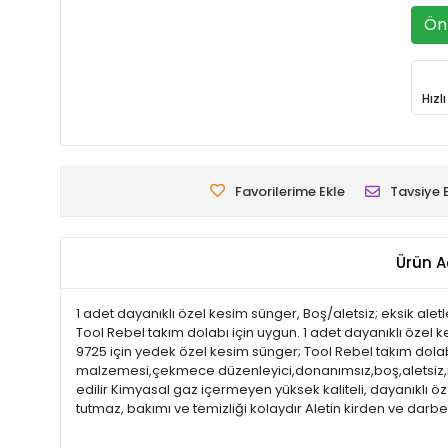
Ön 
Hızl
Favorilerime Ekle
Tavsiye 
Ürün A
1 adet dayanıklı özel kesim sünger, Boş/aletsiz; eksik aletle
Tool Rebel takım dolabı için uygun. 1 adet dayanıklı özel kes
9725 için yedek özel kesim sünger; Tool Rebel takım dol
malzemesi,çekmece düzenleyici,donanımsız,boş,aletsiz,impac
edilir Kimyasal gaz içermeyen yüksek kaliteli, dayanıklı 
tutmaz, bakımı ve temizliği kolaydır Aletin kirden ve dar