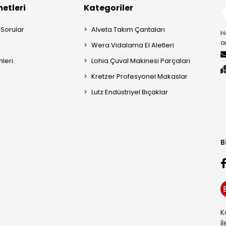
etleri
Kategoriler
 Sorular
Alveta Takım Çantaları
H
a
Wera Vidalama El Aletleri
mleri
Lohia Çuval Makinesi Parçaları
Kretzer Profesyonel Makaslar
Lutz Endüstriyel Bıçaklar
B
K
i