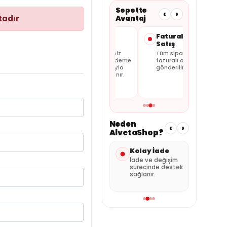
Sepette
‹
›
tadır
Avantaj
Taksit
Güvenli
Faturalı
Seçenekleri
Ödeme
Satış
Kartınıza
Alışverişiniz
Tüm siparişler
uygun
güvenli ödeme
faturalı olarak
taksitleri
altyapısıyla
gönderilir.
sepette
tamamlanır.
görebilirsiniz.
Neden
‹
›
AlvetaShop?
Hızlı Gönderi
Kolay İade
Özenli
Paketleme
Stok durumuna
İade ve değişim
göre hızlı kargo
sürecinde destek
Ürünler güvenli
avantajı.
sağlanır.
şekilde hazırlanır.