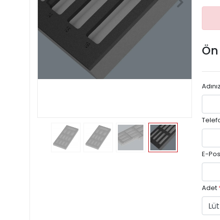
Ön
Adını
Telef
E-Pos
Adet