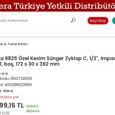
Bayi Girişi
r & Tamir Kitleri
a 9825 Özel Kesim Sünger Zyklop C, 1/2", Impa
1, boş, 172 x 30 x 392 mm
 Kodu:
05137325001
od:
4013288232656
a:
Wera
Stokta yok
99,15 TL
KARGO
BEDAVA
9 EUR