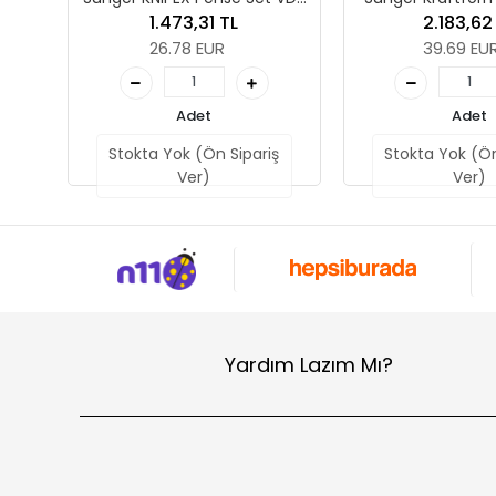
boş, 172 x 30 x 392 mm
Cırcırlı Set 1, boş, 172 x 30 x
1.473,31 TL
2.183,62 TL
392 mm
26.78 EUR
39.69 EUR
Adet
Adet
tokta Yok (Ön Sipariş
Stokta Yok (Ön Sipariş
Ver)
Ver)
Yardım Lazım Mı?