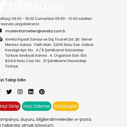
aftaiçi 09:00 - 18:00 Cumartesi 09:00 - 12:00 saatleri
rasında ulaşabilirsiniz.
musterihizmetleri@alveta.com.tr
Alveta İnşaat Sanayi ve Dış Ticaret Ltd. Şti. Genel
Merkez Adresi : Fatih Mah. 22010 Nolu Sok. Hatice
Karslıgil Apt. No : 4 / B Şehitkamil Gaziantep
Türkiye Sevkiyat Adresi : 4. Organize San. Böl.
83414 Nolu Cad. No : 21 Şehitkamil Gaziantep
Türkiye
izi Takip Edin
Bayi Girişi
Hızlı Ödeme
Kataloglar
ampanya, duyuru, bilgilendirmelerden e-posta
le haberdar olmak istiyorum.