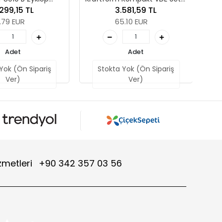
Adet
,
boş, 344 x 30 x 392 mm
3.581,59 TL
Stokta Yok (Ön S
65.10 EUR
Ver)
Adet
Stokta Yok (Ön Sipariş
Ver)
zmetleri
+90 342 357 03 56