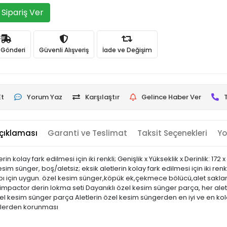
Sipariş Ver
ı Gönderi
Güvenli Alışveriş
İade ve Değişim
Et
Yorum Yaz
Karşılaştır
Gelince Haber Ver
çıklaması
Garanti ve Teslimat
Taksit Seçenekleri
Yo
rin kolay fark edilmesi için iki renkli; Genişlik x Yükseklik x Derinlik: 
im sünger, boş/aletsiz; eksik aletlerin kolay fark edilmesi için iki renkl
abı için uygun. özel kesim sünger,köpük ek,çekmece bölücü,alet sakl
tor derin lokma seti Dayanıklı özel kesim sünger parça, her aletin ken
özel kesim sünger parça Aletlerin özel kesim süngerden en iyi ve en ko
belerden korunması