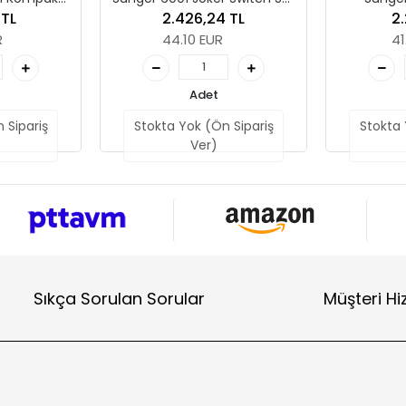
1, boş, 172 x 30 x 392 mm
Comfort Cırcır Set 1, 3/8"
2.426,24 TL
2.299,15 TL
boş, 172 x 30 x 392 mm
44.10 EUR
41.79 EUR
Adet
Adet
Stokta Yok (Ön Sipariş
Stokta Yok (Ön Sipariş
Ver)
Ver)
Sıkça Sorulan Sorular
Müşteri Hi