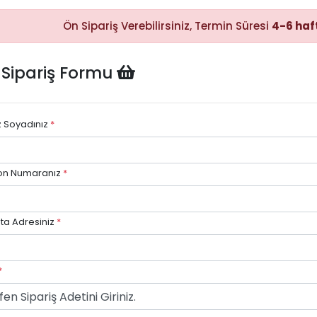
Ön Sipariş Verebilirsiniz, Termin Süresi
4-6 haf
Hızlı Satın
Alma
 Sipariş Formu
Sepete
ekleyerek
ödeme
adımına
kolayca
z Soyadınız
*
geçebilirsiniz.
on Numaranız
*
ta Adresiniz
*
*