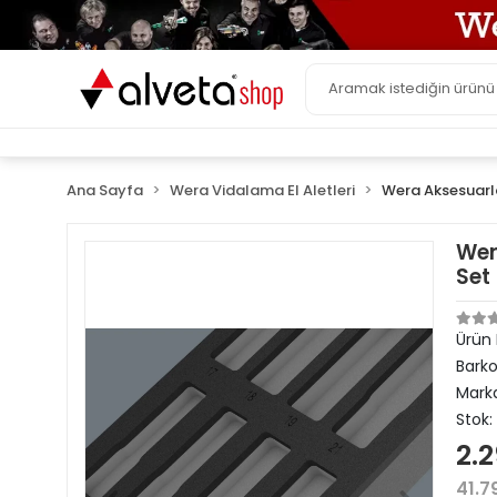
Ana Sayfa
Wera Vidalama El Aletleri
Wera Aksesuarla
Wer
Set 
Ürün
Bark
Mark
Stok:
2.2
41.7