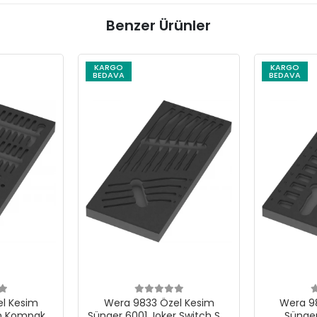
Benzer Ürünler
KARGO
KARGO
BEDAVA
BEDAVA
Wera 9833 Özel Kesim
Wera 9824 Özel Kesim
Sünger 6001 Joker Switch Set
Sünger 8010 B Zyklop