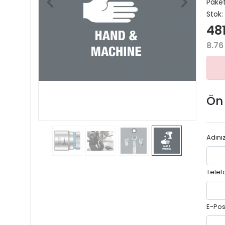
Paket
Stok:
481
8.76
Ön
Adını
Telef
E-Pos