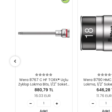
Uçlu
Wera 8790 HMC HF Zyklop
Wera 8790 HMC 
etli,
Lokma, 1/2" Soketli Tutma
Lokma, 1/2" Sok
40 x
Fonksiyonlu, 18 x 37 mm
Fonksiyonlu, 1
646,28 TL
551,65 
11.76 EUR
10.04 E
Adet
Adet