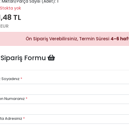
 Miktarı/Parça Sayısı (Adet):
1
Stokta yok
,48 TL
 EUR
Hızlı Satın
Alma
Sepete
Ön Sipariş Verebilirsiniz, Termin Süresi
4-6 haf
ekleyerek
ödeme
adımına
kolayca
geçebilirsiniz.
 Sipariş Formu
z Soyadınız
*
Hızlı Gö
Stok dur
on Numaranız
*
göre hızlı
avantajı.
ta Adresiniz
*