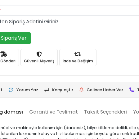
*
Sipariş Ver
ı Gönderi
Güvenli Alışveriş
İade ve Değişim
Et
Yorum Yaz
Karşılaştır
Gelince Haber Ver
çıklaması
Garanti ve Teslimat
Taksit Seçenekleri
Yo
l ve makineyle kullanım için (darbesiz), bilye kilitleme delikli, elle ça
İstenilen lokmanın kolay ve hızlı bulunması için boyuta göre renk kod