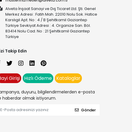
musterihizmetleri@alveta.com.tr
Alveta İnşaat Sanayi ve Dış Ticaret Ltd. Şti. Genel
Merkez Adresi : Fatih Mah. 22010 Nolu Sok. Hatice
Karslıgil Apt. No : 4 / B Şehitkamil Gaziantep
Türkiye Sevkiyat Adresi : 4. Organize San. Böl.
83414 Nolu Cad. No : 21 Şehitkamil Gaziantep
Türkiye
izi Takip Edin
Bayi Girişi
Hızlı Ödeme
Kataloglar
ampanya, duyuru, bilgilendirmelerden e-posta
le haberdar olmak istiyorum.
Gönder