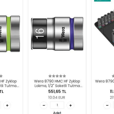
HF Zyklop
Wera 8790 C Impaktor Derin
Wera 
etli Tutma
Set 1
Manyetik 
6 x 37 mm
Lokma S
TL
11.836,18 TL
6
UR
215.38 EUR
11
Adet