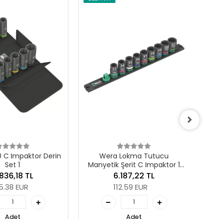
Wera Lokma Tutucu
Manyetik Şerit C Emperyal 1
Zyklop Lokma Seti, 1/2"
5.111,62 TL
Soketli, inç
93.01 EUR
Lokma Tutucu
Şerit C Impaktor 1
Adet
eti, 1/2" Soketli
.187,22 TL
Stokta Yok (Ön Sipariş
2.59 EUR
Ver)
Adet