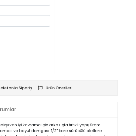
Telefonla Sipariş
Ürün Önerileri
rumlar
lışırken iyi kavrama için arka uçta tırtıklı yapı; Krom
laması ve boyut damgası. 1/2" kare sürücülü aletlere