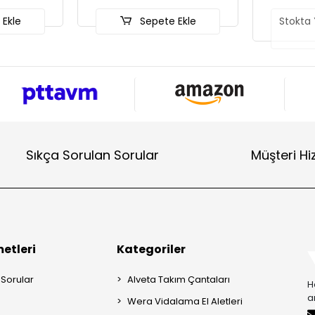
 Ekle
Stokta Yok (Ön Sipariş
Stokta 
Ver)
Sıkça Sorulan Sorular
Müşteri Hi
etleri
Kategoriler
 Sorular
Alveta Takım Çantaları
H
a
Wera Vidalama El Aletleri