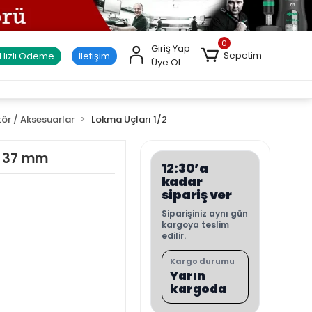
0
Giriş Yap
Sepetim
Hızlı Ödeme
İletişim
Üye Ol
tör / Aksesuarlar
Lokma Uçları 1/2
x 37 mm
12:30’a
kadar
sipariş ver
Siparişiniz aynı gün
kargoya teslim
edilir.
Kargo durumu
Yarın
kargoda