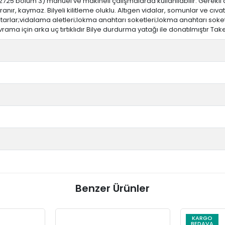
5 bölüm 3) manuel ve makineli çalışmalarda kullanılabilir. Gerekli al
kavranır, kaymaz. Bilyeli kilitleme oluklu. Altıgen vidalar, somunlar v
arlar;vidalama aletleri;lokma anahtarı soketleri;lokma anahtarı soketi;a
rama için arka uç tırtıklıdır Bilye durdurma yatağı ile donatılmıştır Ta
Benzer Ürünler
KARGO
KARGO
BEDAVA
BEDAVA