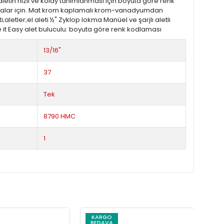
etin hızlı ve kolay tanımlanması için boyuta göre renk
e cıvatalar için. Mat krom kaplamalı krom-vanadyumdan
letler;el aleti ½" Zyklop lokma Manüel ve şarjlı aletli
ke it Easy alet buluculu: boyuta göre renk kodlaması
13/16"
37
Tek
8790 HMC
1
KARGO
K
BEDAVA
BE