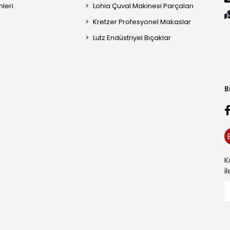
mleri
Lohia Çuval Makinesi Parçaları
Kretzer Profesyonel Makaslar
Lutz Endüstriyel Bıçaklar
B
K
i