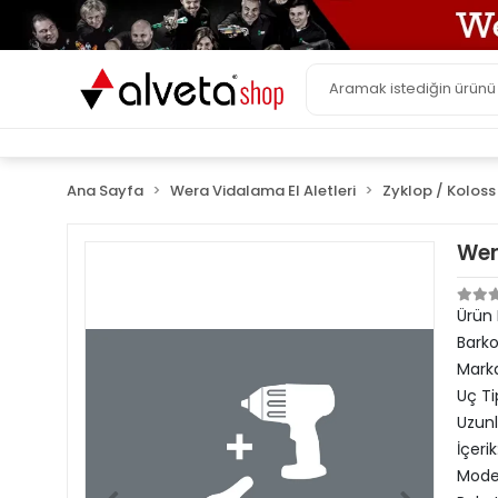
Ana Sayfa
Wera Vidalama El Aletleri
Zyklop / Koloss 
Wer
Ürün
Bark
Mark
Uç Ti
Uzun
İçerik
Model