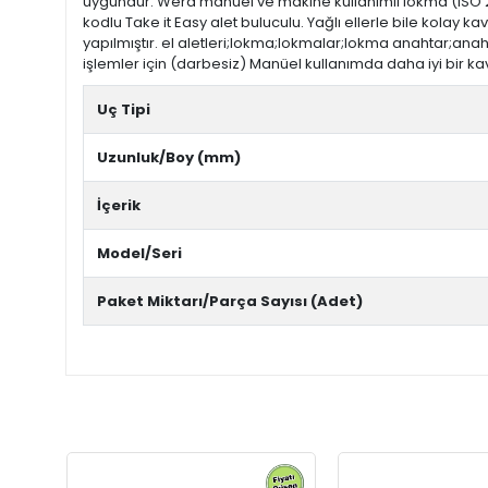
uygundur. Wera manuel ve makine kullanımlı lokma (ISO 272
kodlu Take it Easy alet buluculu. Yağlı ellerle bile kolay 
yapılmıştır. el aletleri;lokma;lokmalar;lokma anahtar;anaht
işlemler için (darbesiz) Manüel kullanımda daha iyi bir kav
Uç Tipi
Uzunluk/Boy (mm)
İçerik
Model/Seri
Paket Miktarı/Parça Sayısı (Adet)