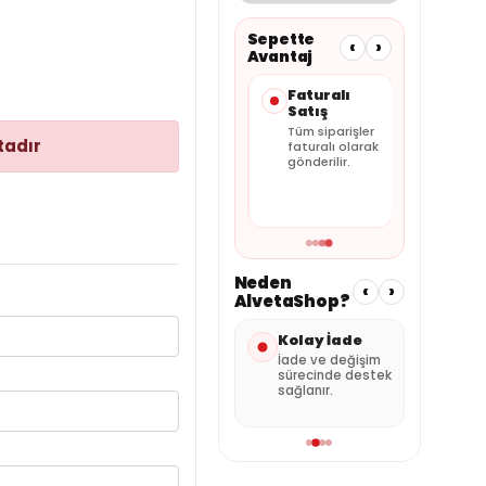
Sepette
‹
›
Avantaj
Taksit
Güvenli
Faturalı
Seçenekleri
Ödeme
Satış
Kartınıza
Alışverişiniz
Tüm siparişler
tadır
uygun
güvenli ödeme
faturalı olarak
taksitleri
altyapısıyla
gönderilir.
sepette
tamamlanır.
görebilirsiniz.
Neden
‹
›
AlvetaShop?
nderi
Kolay İade
Özenli
Satı
Paketleme
Des
umuna
İade ve değişim
 kargo
sürecinde destek
Ürünler güvenli
Sipar
sağlanır.
şekilde hazırlanır.
dest
alabil