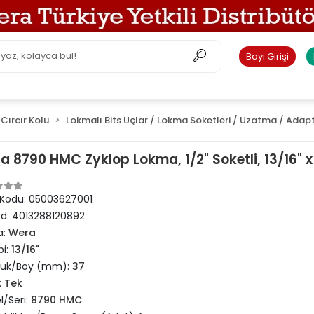
Bayi Girişi
Cırcır Kolu
Lokmalı Bits Uçlar / Lokma Soketleri / Uzatma / Adap
a 8790 HMC Zyklop Lokma, 1/2" Soketli, 13/16" 
 Kodu:
05003627001
od:
4013288120892
a:
Wera
pi:
13/16"
luk/Boy (mm):
37
:
Tek
/Seri:
8790 HMC