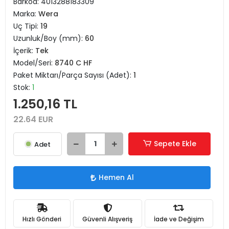
Barkod:
4013288183309
Marka:
Wera
Uç Tipi:
19
Uzunluk/Boy (mm):
60
İçerik:
Tek
Model/Seri:
8740 C HF
Paket Miktarı/Parça Sayısı (Adet):
1
Stok:
1
1.250,16 TL
22.64 EUR
Sepete Ekle
Adet
Hemen Al
Hızlı Gönderi
Güvenli Alışveriş
İade ve Değişim