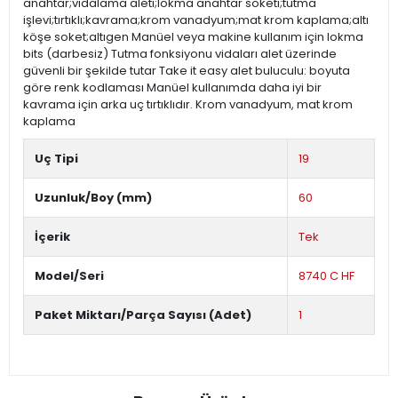
anahtar;vidalama aleti;lokma anahtar soketi;tutma
işlevi;tırtıklı;kavrama;krom vanadyum;mat krom kaplama;altı
köşe soket;altıgen Manüel veya makine kullanım için lokma
bits (darbesiz) Tutma fonksiyonu vidaları alet üzerinde
güvenli bir şekilde tutar Take it easy alet buluculu: boyuta
göre renk kodlaması Manüel kullanımda daha iyi bir
kavrama için arka uç tırtıklıdır. Krom vanadyum, mat krom
kaplama
Uç Tipi
19
Uzunluk/Boy (mm)
60
İçerik
Tek
Model/Seri
8740 C HF
Paket Miktarı/Parça Sayısı (Adet)
1