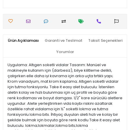
Ürün Açıklaması
Garanti ve Teslimat
Taksit Seçenekleri
Yorumlar
Uygulama: Altıgen soketli vidalar Tasarım: Manüel ve
makineyle kullanım için (darbesiz), bilye kilitleme delikli,
çalışırken elle daha iyi kavrama için arka uçta tırtıklı yapı;
Krom vanadyum, mat krom kaplama; Altıgen soketli vidalar
için tutma fonksiyonlu. Take it easy alet buluculu: İstenilen
aletin kolay ve hızlı bulunması için uç profili ve boyuta göre
renk kodlaması ve boyut damgası. 1/2" kare sürücülü aletlere
uygundur. Alete yerleştirirken vida kaybı riskini azaltarak
özellikle rahat vidalama için ½" soketli lokma ve tutma
fonksiyonlu lokma bits. İhtiyaç duyulan aleti hızlı ve kolay bir
şekilde bulmak için boyuta göre renk kodlu Take it easy alet
buluculu. lokma;lokmalar;lokma bits;lokma