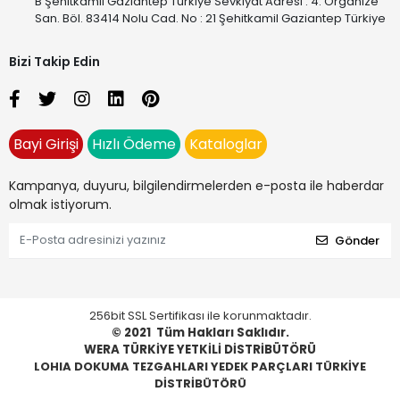
B Şehitkamil Gaziantep Türkiye Sevkiyat Adresi : 4. Organize
San. Böl. 83414 Nolu Cad. No : 21 Şehitkamil Gaziantep Türkiye
Bizi Takip Edin
Bayi Girişi
Hızlı Ödeme
Kataloglar
Kampanya, duyuru, bilgilendirmelerden e-posta ile haberdar
olmak istiyorum.
Gönder
256bit SSL Sertifikası ile korunmaktadır.
© 2021
Tüm Hakları Saklıdır.
WERA TÜRKİYE YETKİLİ DİSTRİBÜTÖRÜ
LOHIA DOKUMA TEZGAHLARI YEDEK PARÇLARI TÜRKİYE
DİSTRİBÜTÖRÜ