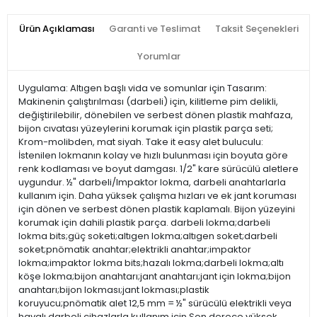
Ürün Açıklaması
Garanti ve Teslimat
Taksit Seçenekleri
Yorumlar
Uygulama: Altıgen başlı vida ve somunlar için Tasarım:
Makinenin çalıştırılması (darbeli) için, kilitleme pim delikli,
değiştirilebilir, dönebilen ve serbest dönen plastik mahfaza,
bijon cıvatası yüzeylerini korumak için plastik parça seti;
Krom-molibden, mat siyah. Take it easy alet buluculu:
İstenilen lokmanın kolay ve hızlı bulunması için boyuta göre
renk kodlaması ve boyut damgası. 1/2" kare sürücülü aletlere
uygundur. ½" darbeli/Impaktor lokma, darbeli anahtarlarla
kullanım için. Daha yüksek çalışma hızları ve ek jant koruması
için dönen ve serbest dönen plastik kaplamalı. Bijon yüzeyini
korumak için dahili plastik parça. darbeli lokma;darbeli
lokma bits;güç soketi;altıgen lokma;altıgen soket;darbeli
soket;pnömatik anahtar;elektrikli anahtar;impaktor
lokma;impaktor lokma bits;hazalı lokma;darbeli lokma;altı
köşe lokma;bijon anahtarı;jant anahtarı;jant için lokma;bijon
anahtarı;bijon lokması;jant lokması;plastik
koruyucu;pnömatik alet 12,5 mm = ½" sürücülü elektrikli veya
havalı darbeli cihazlarla kullanım için Son derece yüksek