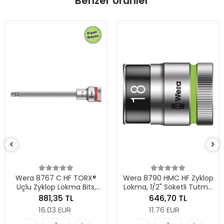
Benzer Ürünler
Wera 8790 HMC HF
Lokma, 1/2" Soketl
Fonksiyonlu, 16 x
552,00 TL
10.04 EUR
TORX®
Wera 8790 HMC HF Zyklop
 Bits,
Lokma, 1/2" Soketli Tutma
Adet
utma
Fonksiyonlu, 18 x 37 mm
646,70 TL
0 x 140
11.76 EUR
Sepete Ek