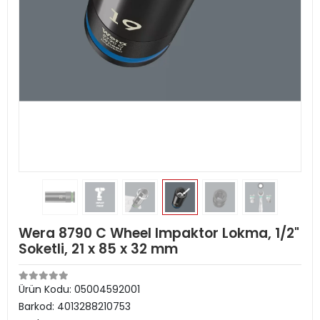
Wera 8790 C Wheel Impaktor Lokma, 1/2"
Soketli, 21 x 85 x 32 mm
Ürün Kodu:
05004592001
Barkod:
4013288210753