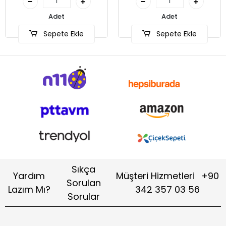
Adet
le
Sepete Ekle
Sıkça
Yardım
Müşteri Hizmetleri
+90
Sorulan
Lazım Mı?
342 357 03 56
Sorular