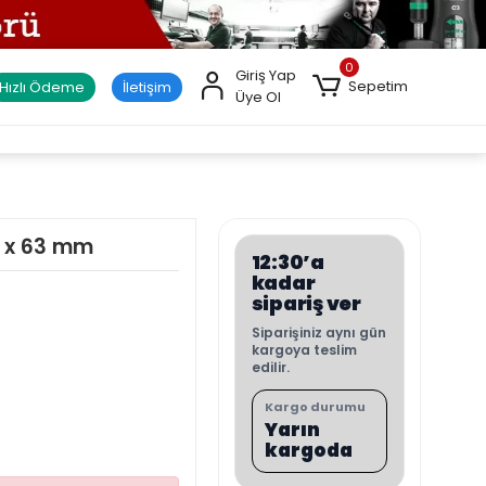
0
Giriş Yap
Sepetim
Hızlı Ödeme
İletişim
Üye Ol
8 x 63 mm
12:30’a
kadar
sipariş ver
Siparişiniz aynı gün
kargoya teslim
edilir.
Kargo durumu
Yarın
kargoda