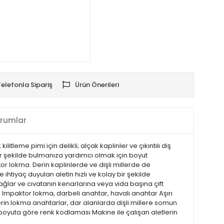
Telefonla Sipariş
Ürün Önerileri
rumlar
itleme pimi için delikli; alçak kaplinler ve çıkıntılı diş
 bir şekilde bulmanıza yardımcı olmak için boyut
r lokma. Derin kaplinlerde ve dişli millerde de
 ihtiyaç duyulan aletin hızlı ve kolay bir şekilde
sağlar ve cıvatanın kenarlarına veya vida başına çift
n Impaktor lokma, darbeli anahtar, havalı anahtar Aşırı
derin lokma anahtarlar, dar alanlarda dişli millere somun
 boyuta göre renk kodlaması Makine ile çalışan aletlerin