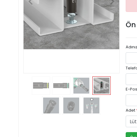
Ön
Adını
Telef
E-Pos
Adet