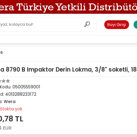
Bayi Girişi
26
a 8790 B Impaktor Derin Lokma, 3/8" soketli, 1
 Kodu:
05005559001
od:
4013288233172
a:
Wera
Stokta yok
0,78 TL
4 EUR