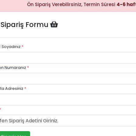
Ön Sipariş Verebilirsiniz, Termin Süresi
4-6 haf
 Sipariş Formu
Hızlı Satın
Alma
Sepete
ekleyerek
ödeme
z Soyadınız
*
adımına
kolayca
geçebilirsiniz.
on Numaranız
*
ta Adresiniz
*
Hızlı Gö
Stok dur
göre hızlı
*
avantajı.