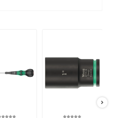
Wera 8790 B Impaktor Derin
Lokma, 3/8" soketli, 15/16" x 63
mm
1.038,67 TL
18.90 EUR