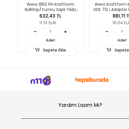
Kraftform
Wera Kraftform Kompakt A
Wera 1
Saplı Yıldız
VDE 712 i Adaptör bıçak, izole,
BallGrip
 1 x 80 mm
1/4" lokmalar için, 1/4" x 154
Tornavi
 TL
881,71 TL
1
mm
R
16.04 EUR
1
t
Adet
e Ekle
Sepete Ekle
Stokta
Yardım Lazım Mı?