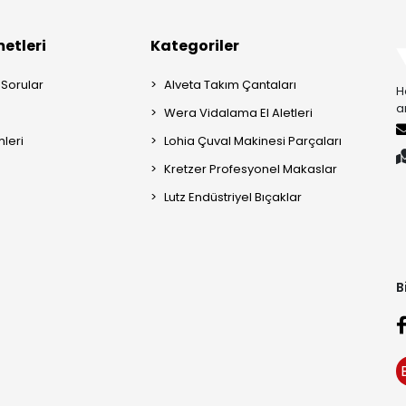
etleri
Kategoriler
 Sorular
Alveta Takım Çantaları
H
a
Wera Vidalama El Aletleri
mleri
Lohia Çuval Makinesi Parçaları
Kretzer Profesyonel Makaslar
Lutz Endüstriyel Bıçaklar
B