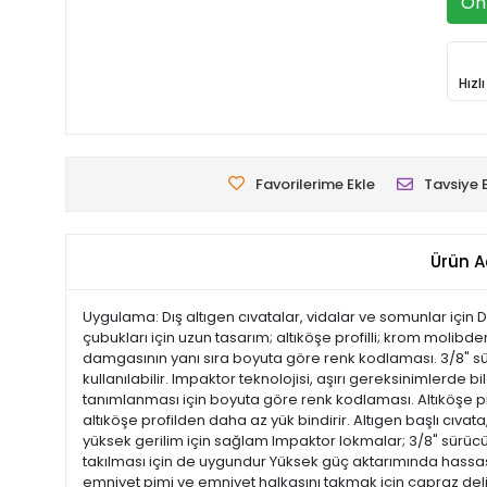
Ön 
Hızl
Favorilerime Ekle
Tavsiye 
Ürün A
Uygulama: Dış altıgen cıvatalar, vidalar ve somunlar için Diza
çubukları için uzun tasarım; altıköşe profilli; krom molibde
damgasının yanı sıra boyuta göre renk kodlaması. 3/8" sürü
kullanılabilir. Impaktor teknolojisi, aşırı gereksinimlerde b
tanımlanması için boyuta göre renk kodlaması. Altıköşe profi
altıköşe profilden daha az yük bindirir. Altıgen başlı cıva
yüksek gerilim için sağlam Impaktor lokmalar; 3/8" sürücülü
takılması için de uygundur Yüksek güç aktarımında hassas v
emniyet pimi ve emniyet halkasını takmak için çapraz delik