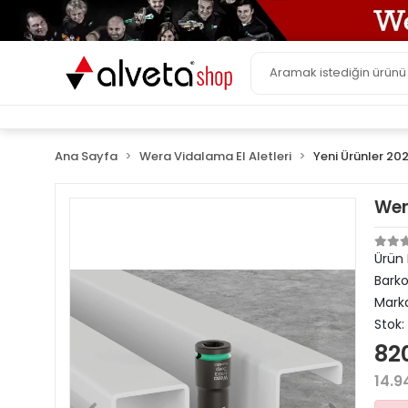
Ana Sayfa
Wera Vidalama El Aletleri
Yeni Ürünler 20
Wer
Ürün
Bark
Mark
Stok:
82
14.9