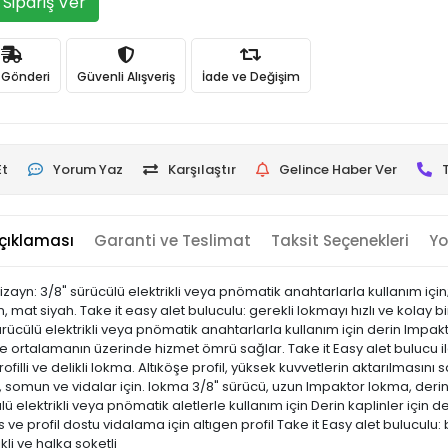
Sipariş Ver
ı Gönderi
Güvenli Alışveriş
İade ve Değişim
Et
Yorum Yaz
Karşılaştır
Gelince Haber Ver
çıklaması
Garanti ve Teslimat
Taksit Seçenekleri
Yo
yn: 3/8" sürücülü elektrikli veya pnömatik anahtarlarla kullanım için; kil
n, mat siyah. Take it easy alet buluculu: gerekli lokmayı hızlı ve kolay
cülü elektrikli veya pnömatik anahtarlarla kullanım için derin Impakto
ile ortalamanın üzerinde hizmet ömrü sağlar. Take it Easy alet bulucu ile
lli ve delikli lokma. Altıköşe profil, yüksek kuvvetlerin aktarılmasını 
ta, somun ve vidalar için. lokma 3/8" sürücü, uzun Impaktor lokma, deri
 elektrikli veya pnömatik aletlerle kullanım için Derin kaplinler için 
e profil dostu vidalama için altıgen profil Take it Easy alet buluculu:
li ve halka soketli