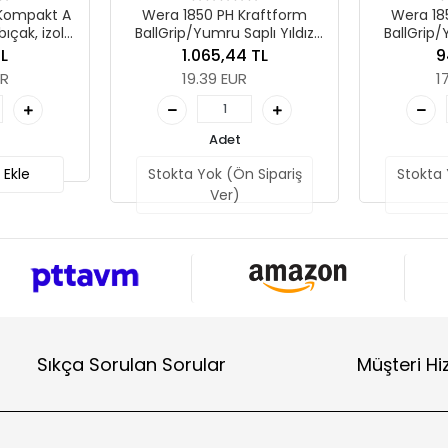
850 PH Kraftform
Wera 1850 PH Kraftform
W
/Yumru Saplı Yıldız
BallGrip/Yumru Saplı Yıldız
da, PH 3 x 150 mm
Tornavida, PH 2 x 150 mm
.065,44 TL
947,73 TL
9.39 EUR
17.25 EUR
Adet
Adet
 Yok (Ön Sipariş
Stokta Yok (Ön Sipariş
Ver)
Ver)
Sıkça Sorulan Sorular
Müşteri Hi