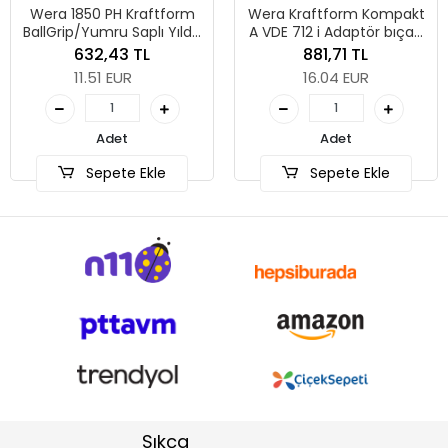
Wera 1850 PH Kraftform
Wera Kraftform Kompakt
BallGrip/Yumru Saplı Yıldız
A VDE 712 i Adaptör bıçak,
Tornavida, PH 1 x 80 mm
izole, 1/4" lokmalar için,
632,43 TL
881,71 TL
1/4" x 154 mm
11.51 EUR
16.04 EUR
Adet
Adet
Sepete Ekle
Sepete Ekle
Sıkça