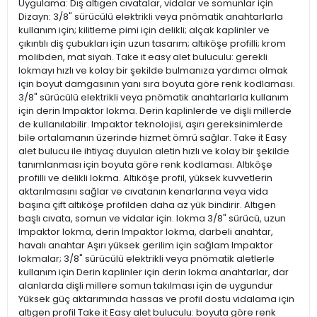
Uygulama: Dış altıgen cıvatalar, vidalar ve somunlar için
Dizayn: 3/8" sürücülü elektrikli veya pnömatik anahtarlarla
kullanım için; kilitleme pimi için delikli; alçak kaplinler ve
çıkıntılı diş çubukları için uzun tasarım; altıköşe profilli; krom
molibden, mat siyah. Take it easy alet buluculu: gerekli
lokmayı hızlı ve kolay bir şekilde bulmanıza yardımcı olmak
için boyut damgasının yanı sıra boyuta göre renk kodlaması.
3/8" sürücülü elektrikli veya pnömatik anahtarlarla kullanım
için derin Impaktor lokma. Derin kaplinlerde ve dişli millerde
de kullanılabilir. Impaktor teknolojisi, aşırı gereksinimlerde
bile ortalamanın üzerinde hizmet ömrü sağlar. Take it Easy
alet bulucu ile ihtiyaç duyulan aletin hızlı ve kolay bir şekilde
tanımlanması için boyuta göre renk kodlaması. Altıköşe
profilli ve delikli lokma. Altıköşe profil, yüksek kuvvetlerin
aktarılmasını sağlar ve cıvatanın kenarlarına veya vida
başına çift altıköşe profilden daha az yük bindirir. Altıgen
başlı cıvata, somun ve vidalar için. lokma 3/8" sürücü, uzun
Impaktor lokma, derin Impaktor lokma, darbeli anahtar,
havalı anahtar Aşırı yüksek gerilim için sağlam Impaktor
lokmalar; 3/8" sürücülü elektrikli veya pnömatik aletlerle
kullanım için Derin kaplinler için derin lokma anahtarlar, dar
alanlarda dişli millere somun takılması için de uygundur
Yüksek güç aktarımında hassas ve profil dostu vidalama için
altıgen profil Take it Easy alet buluculu: boyuta göre renk