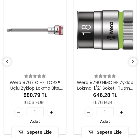
Wera 8767 C HF TORX®
Wera 8790 HMC HF Zyklop
Uçlu Zyklop Lokma Bits,
Lokma, 1/2" Soketli Tutma
1/2" Soketli, Tutma
Fonksiyonlu, 18 x 37 mm
880,79 TL
646,28 TL
Fonksiyonlu, TX 40 x 140
16.03 EUR
11.76 EUR
mm
Adet
Adet
Sepete Ekle
Sepete Ekle