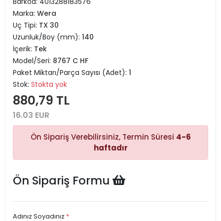
Barkod:
4013288183576
Marka:
Wera
Uç Tipi:
TX 30
Uzunluk/Boy (mm):
140
İçerik:
Tek
Model/Seri:
8767 C HF
Paket Miktarı/Parça Sayısı (Adet):
1
Stok:
Stokta yok
880,79 TL
16.03 EUR
Ön Sipariş Verebilirsiniz, Termin Süresi
4-6
haftadır
Ön Sipariş Formu
Adınız Soyadınız
*