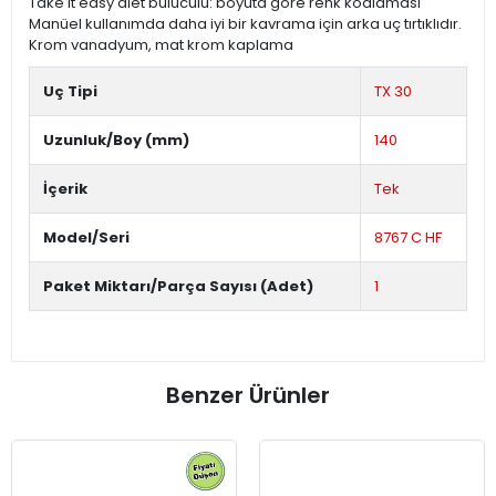
Take it easy alet buluculu: boyuta göre renk kodlaması
Manüel kullanımda daha iyi bir kavrama için arka uç tırtıklıdır.
Krom vanadyum, mat krom kaplama
Uç Tipi
TX 30
Uzunluk/Boy (mm)
140
İçerik
Tek
Model/Seri
8767 C HF
Paket Miktarı/Parça Sayısı (Adet)
1
Benzer Ürünler