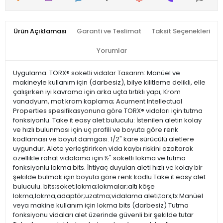
Ürün Açıklaması
Garanti ve Teslimat
Taksit Seçenekleri
Yorumlar
Uygulama: TORX® soketli vidalar Tasarım: Manüel ve
makineyle kullanım için (darbesiz), bilye kilitleme delikli, elle
çalışırken iyi kavrama için arka uçta tırtıklı yapı; Krom
vanadyum, mat krom kaplama; Acument Intellectual
Properties spesifikasyonuna göre TORX® vidaları için tutma
fonksiyonlu. Take it easy alet buluculu: İstenilen aletin kolay
ve hızlı bulunması için uç profili ve boyuta göre renk
kodlaması ve boyut damgası. 1/2" kare sürücülü aletlere
uygundur. Alete yerleştirirken vida kaybı riskini azaltarak
özellikle rahat vidalama için ½" soketli lokma ve tutma
fonksiyonlu lokma bits. İhtiyaç duyulan aleti hızlı ve kolay bir
şekilde bulmak için boyuta göre renk kodlu Take it easy alet
buluculu. bits;soket;lokma;lokmalar;altı köşe
lokma;lokma;adaptör;uzatma;vidalama aleti;torx;tx Manüel
veya makine kullanım için lokma bits (darbesiz) Tutma
fonksiyonu vidaları alet üzerinde güvenli bir şekilde tutar