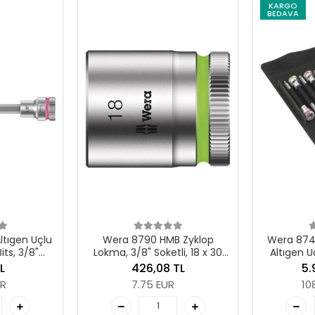
KARGO
BEDAVA
90 HMB Zyklop
Wera 8740 B HF Emperyal 1
Wera
 Soketli, 18 x 30
Altıgen Uçlu Zyklop Lokma
Z
mm
Bits Seti, 3/8" Soketli, Tutma
Sok
6,08 TL
5.975,79 TL
Fonksiyonlu
75 EUR
108.74 EUR