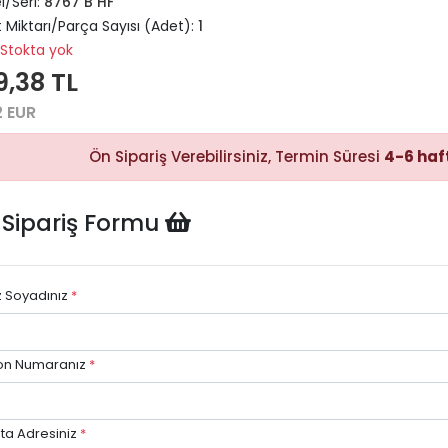
/Seri:
8767 B HF
 Miktarı/Parça Sayısı (Adet):
1
Stokta yok
Hızlı Satın
9,38 TL
Alma
Sepete
2 EUR
ekleyerek
ödeme
adımına
Ön Sipariş Verebilirsiniz, Termin Süresi
4-6 haf
kolayca
geçebilirsiniz.
 Sipariş Formu
z Soyadınız
*
Hızlı Gö
Stok dur
göre hızlı
avantajı.
on Numaranız
*
ta Adresiniz
*