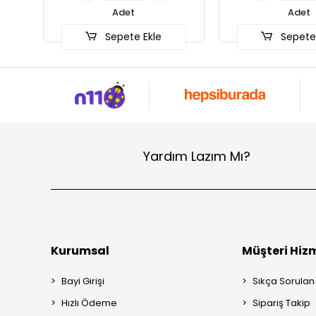
Adet
kle
Sepete Ekle
S
Yardım Lazım Mı?
Kurumsal
Müşteri Hizm
Bayi Girişi
Sıkça Sorulan
Hızlı Ödeme
Sipariş Takip