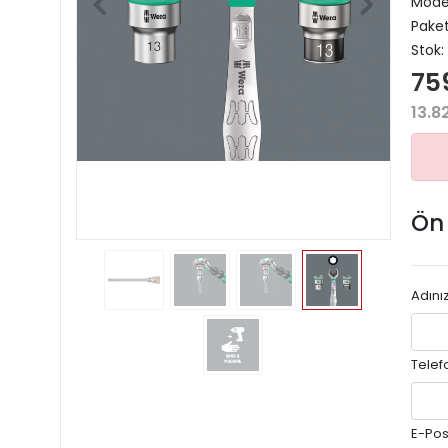
Model
Paket
Stok:
75
13.8
Ön
Adını
Telef
E-Pos