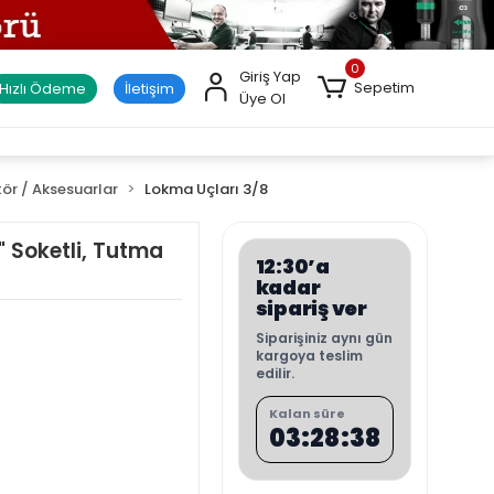
0
Giriş Yap
Sepetim
Hızlı Ödeme
İletişim
Üye Ol
tör / Aksesuarlar
Lokma Uçları 3/8
 Soketli, Tutma
12:30’a
kadar
sipariş ver
Siparişiniz aynı gün
kargoya teslim
edilir.
Kalan süre
03:28:37