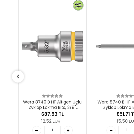
tıgen Uçlu
Wera 8740 B HF Altıgen Uçlu
Wera 87
s, 3/8"
Zyklop Lokma Bits, 3/8"
Lokma, 3/8"
ksiyonlu,
Soketli, Tutma Fonksiyonlu,
L
851,71 TL
42
 mm
1/8" x 107 mm
15.50 EUR
7.