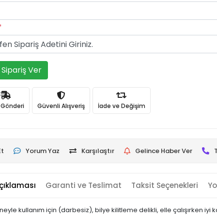
*
Sipariş Ver
ı Gönderi
Güvenli Alışveriş
İade ve Değişim
Et
Yorum Yaz
Karşılaştır
Gelince Haber Ver
çıklaması
Garanti ve Teslimat
Taksit Seçenekleri
Yo
kullanım için (darbesiz), bilye kilitleme delikli, elle çalışırken iyi ka