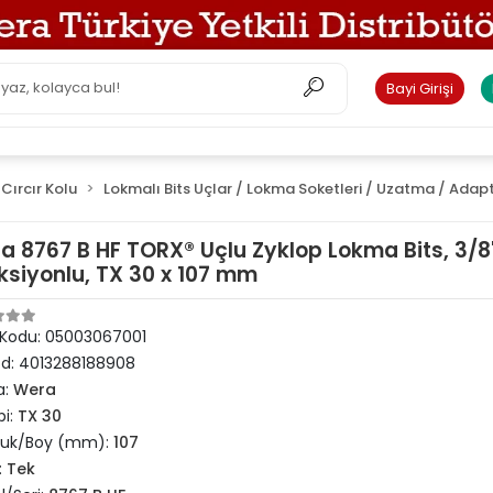
Bayi Girişi
Cırcır Kolu
Lokmalı Bits Uçlar / Lokma Soketleri / Uzatma / Adap
a 8767 B HF TORX® Uçlu Zyklop Lokma Bits, 3/8"
ksiyonlu, TX 30 x 107 mm
 Kodu:
05003067001
od:
4013288188908
a:
Wera
pi:
TX 30
luk/Boy (mm):
107
:
Tek