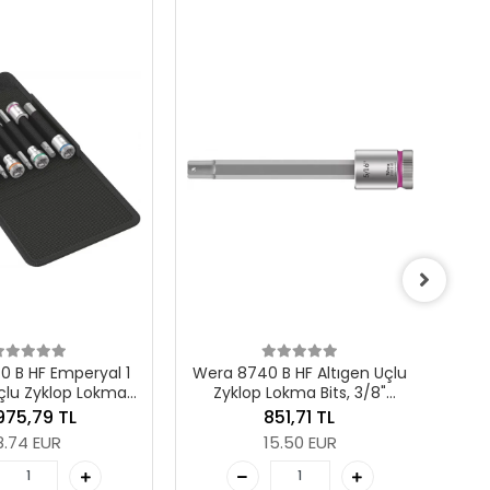
Wera 8740 B HF Altıgen Uçlu
Zyklop Lokma Bits, 3/8"
Soketli, Tutma Fonksiyonlu,
687,83 TL
5/16" x 38.5 mm
12.52 EUR
 8740 B HF Altıgen Uçlu
yklop Lokma Bits, 3/8"
Adet
etli, Tutma Fonksiyonlu,
851,71 TL
5/16" x 100 mm
Sepete Ekle
15.50 EUR