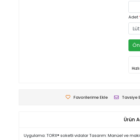
Adet
Ön 
Hızl
Favorilerime Ekle
Tavsiye 
Ürün A
Uygulama: TORX® soketli vidalar Tasarım: Manüel ve makineyle 