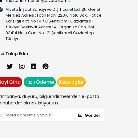
musterihizmetleri@alveta.com.tr
Alveta İnşaat Sanayi ve Dış Ticaret Ltd. Şti. Genel
Merkez Adresi : Fatih Mah. 22010 Nolu Sok. Hatice
Karslıgil Apt. No : 4 / B Şehitkamil Gaziantep
Türkiye Sevkiyat Adresi : 4. Organize San. Böl.
83414 Nolu Cad. No : 21 Şehitkamil Gaziantep
Türkiye
izi Takip Edin
Bayi Girişi
Hızlı Ödeme
Kataloglar
ampanya, duyuru, bilgilendirmelerden e-posta
le haberdar olmak istiyorum.
Gönder