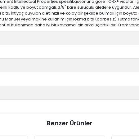
ment Intellectual Properties spesifikasyonuna göre TORX® vidaları için
renk kodlu ve boyut damgalı. 3/8" kare sürücülü aletlere uygundur. Alete
ts. İhtiyaç duyulan aleti hızlı ve kolay bir şekilde bulmak için boyuta 
nu Manüel veya makine kullanım için lokma bits (darbesiz) Tutma fonksi
anüel kullanımda daha iyi bir kavrama için arka uç tırtıklıdır. Krom 
Benzer Ürünler