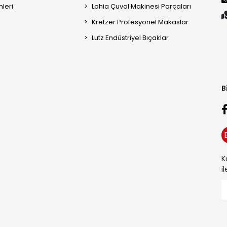
mleri
Lohia Çuval Makinesi Parçaları
Kretzer Profesyonel Makaslar
Lutz Endüstriyel Bıçaklar
B
K
i