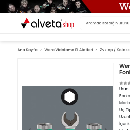
Ana Sayfa
Wera Vidalama El Aletleri
Zyklop / Koloss 
Wer
Fon
Ürün
Bark
Mark
Uç Ti
Uzun
İçerik