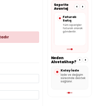
Sepette
‹
›
Avantaj
Taksit
Güvenli
Faturalı
Seçenekleri
Ödeme
Satış
Kartınıza
Alışverişiniz
Tüm siparişler
uygun
güvenli ödeme
faturalı olarak
taksitleri
altyapısıyla
gönderilir.
sepette
tamamlanır.
tadır
görebilirsiniz.
Neden
‹
›
AlvetaShop?
nderi
Kolay İade
Özenli
Satı
Paketleme
Des
umuna
İade ve değişim
 kargo
sürecinde destek
Ürünler güvenli
Sipar
sağlanır.
şekilde hazırlanır.
dest
alabil