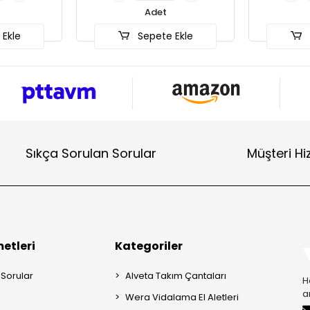
Adet
Adet
epete Ekle
Sepete Ekle
Sıkça Sorulan Sorular
Müşteri Hi
etleri
Kategoriler
 Sorular
Alveta Takım Çantaları
H
a
Wera Vidalama El Aletleri