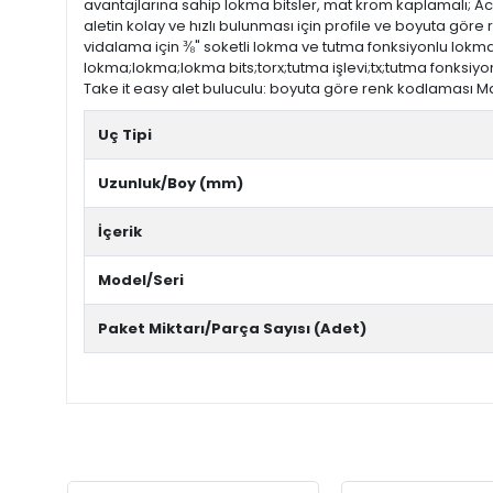
avantajlarına sahip lokma bitsler, mat krom kaplamalı; Acu
aletin kolay ve hızlı bulunması için profile ve boyuta göre 
vidalama için ⅜" soketli lokma ve tutma fonksiyonlu lokma bi
lokma;lokma;lokma bits;torx;tutma işlevi;tx;tutma fonksiyo
Take it easy alet buluculu: boyuta göre renk kodlaması M
Uç Tipi
Uzunluk/Boy (mm)
İçerik
Model/Seri
Paket Miktarı/Parça Sayısı (Adet)