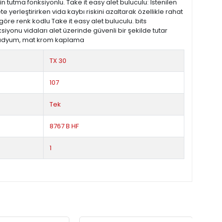
 tutma fonksiyonlu. Take it easy alet buluculu: İstenilen
 yerleştirirken vida kaybı riskini azaltarak özellikle rahat
göre renk kodlu Take it easy alet buluculu. bits
yonu vidaları alet üzerinde güvenli bir şekilde tutar
vanadyum, mat krom kaplama
TX 30
107
Tek
8767 B HF
1