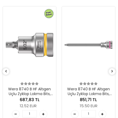
Wera 8740 B HF Altıgen
Wera 8740 B HF Altıgen
Uçlu Zyklop Lokma Bits,
Uçlu Zyklop Lokma Bits,
3/8" Soketli, Tutma
3/8" Soketli, Tutma
687,83 TL
851,71 TL
Fonksiyonlu, 5/32" x 35
Fonksiyonlu, 1/8" x 107
12.52 EUR
15.50 EUR
mm
mm