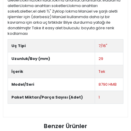
aletleri;lokma;lokmalar;lokma anahtar;anahtarlar;vidalama
aletleri;lokma anahtarı soketleri;lokma anahtarı
soketi;aletler;el aleti ⅜" Zyklop lokma Manüel ve şarjlı aletli
işlemler için (darbesiz) Manüel kullanımda daha iyi bir
kavrama için arka uç tırtıklıdır Bilye durdurma yatağı ile
donatılmıştır Take it easy alet buluculu: boyuta göre renk
kodlaması
Uç Tipi
7/16"
Uzunluk/Boy (mm)
29
İçerik
Tek
Model/Seri
8790 HMB
Paket Miktarı/Parça Sayısı (Adet)
1
Benzer Ürünler