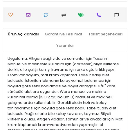
Ürün Açıklaması
Garanti ve Teslimat
Taksit Seçenekleri
Yorumlar
Uygulama: Altıgen başlı vida ve somunlar için Tasarım:
Manüel ve makineyle kullanım için (darbesiz),bilye kilitleme
delikli, elle çalışırken iyi kavrama için arka uçta tırtıklı yapı;
Krom vanadyum, mat krom kaplama. Take it easy alet
buluculu: İstenilen lokmanın kolay ve hızlı bulunması için
boyuta göre renk kodlaması ve boyut damgası. 3/8" kare
sürücülü aletlere uygundur. Wera manuel ve makine
kullanımlı lokma (ISO 2725 bölüm 3) manuel ve makineli
çalışmalarda kullanılabilir. Gerekli aletin hızlı ve kolay
tanımlanması için boyuta göre renk kodlu Take it Easy alet
buluculu. Yağlı ellerle bile kolay kavranır, kaymaz. Bilyeli
kilitleme oluklu. Altıgen vidalar, somunlar ve cıvatalar için. Mat
krom kaplamalı krom-vanadyumdan yapılmıştır. el