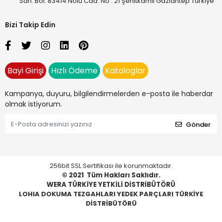
San. Böl. 83414 Nolu Cad. No : 21 Şehitkamil Gaziantep Türkiye
Bizi Takip Edin
Bayi Girişi
Hızlı Ödeme
Kataloglar
Kampanya, duyuru, bilgilendirmelerden e-posta ile haberdar
olmak istiyorum.
Gönder
256bit SSL Sertifikası ile korunmaktadır.
© 2021
Tüm Hakları Saklıdır.
WERA TÜRKİYE YETKİLİ DİSTRİBÜTÖRÜ
LOHIA DOKUMA TEZGAHLARI YEDEK PARÇLARI TÜRKİYE
DİSTRİBÜTÖRÜ