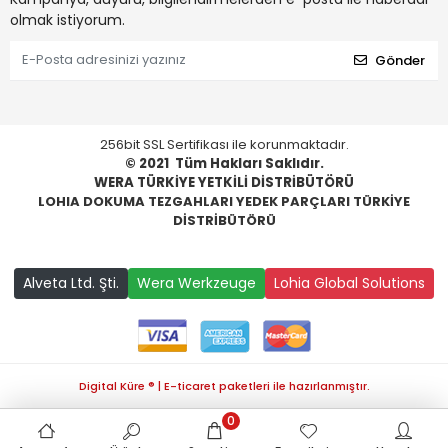
olmak istiyorum.
Gönder
256bit SSL Sertifikası ile korunmaktadır.
© 2021
Tüm Hakları Saklıdır.
WERA TÜRKİYE YETKİLİ DİSTRİBÜTÖRÜ
LOHIA DOKUMA TEZGAHLARI YEDEK PARÇLARI TÜRKİYE
DİSTRİBÜTÖRÜ
Alveta Ltd. Şti.
Wera Werkzeuge
Lohia Global Solutions
Digital Küre ® | E-ticaret paketleri ile hazırlanmıştır.
0