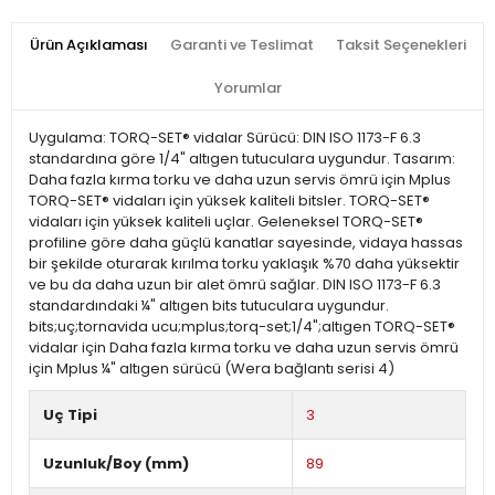
Ürün Açıklaması
Garanti ve Teslimat
Taksit Seçenekleri
Yorumlar
Uygulama: TORQ-SET® vidalar Sürücü: DIN ISO 1173-F 6.3
standardına göre 1/4" altıgen tutuculara uygundur. Tasarım:
Daha fazla kırma torku ve daha uzun servis ömrü için Mplus
TORQ-SET® vidaları için yüksek kaliteli bitsler. TORQ-SET®
vidaları için yüksek kaliteli uçlar. Geleneksel TORQ-SET®
profiline göre daha güçlü kanatlar sayesinde, vidaya hassas
bir şekilde oturarak kırılma torku yaklaşık %70 daha yüksektir
ve bu da daha uzun bir alet ömrü sağlar. DIN ISO 1173-F 6.3
standardındaki ¼" altıgen bits tutuculara uygundur.
bits;uç;tornavida ucu;mplus;torq-set;1/4";altıgen TORQ-SET®
vidalar için Daha fazla kırma torku ve daha uzun servis ömrü
için Mplus ¼" altıgen sürücü (Wera bağlantı serisi 4)
Uç Tipi
3
Uzunluk/Boy (mm)
89