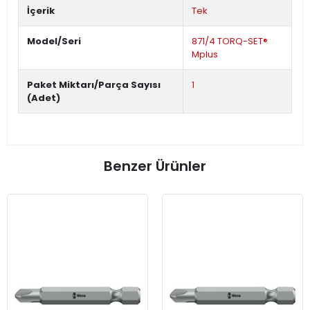
İçerik
Tek
Model/Seri
871/4 TORQ-SET®
Mplus
Paket Miktarı/Parça Sayısı
1
(Adet)
Benzer Ürünler