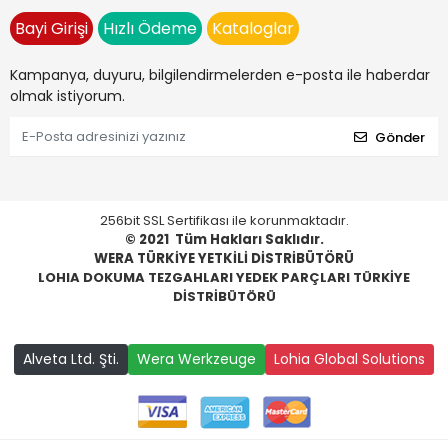
Bayi Girişi
Hızlı Ödeme
Kataloglar
Kampanya, duyuru, bilgilendirmelerden e-posta ile haberdar
olmak istiyorum.
Gönder
256bit SSL Sertifikası ile korunmaktadır.
© 2021
Tüm Hakları Saklıdır.
WERA TÜRKİYE YETKİLİ DİSTRİBÜTÖRÜ
LOHIA DOKUMA TEZGAHLARI YEDEK PARÇLARI TÜRKİYE
DİSTRİBÜTÖRÜ
Alveta Ltd. Şti.
Wera Werkzeuge
Lohia Global Solutions