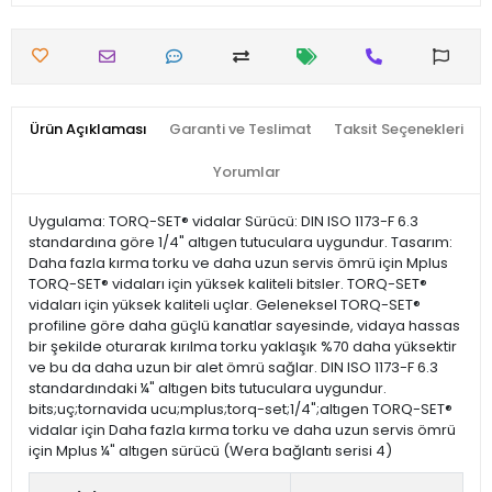
Ürün Açıklaması
Garanti ve Teslimat
Taksit Seçenekleri
Yorumlar
Uygulama: TORQ-SET® vidalar Sürücü: DIN ISO 1173-F 6.3
standardına göre 1/4" altıgen tutuculara uygundur. Tasarım:
Daha fazla kırma torku ve daha uzun servis ömrü için Mplus
TORQ-SET® vidaları için yüksek kaliteli bitsler. TORQ-SET®
vidaları için yüksek kaliteli uçlar. Geleneksel TORQ-SET®
profiline göre daha güçlü kanatlar sayesinde, vidaya hassas
bir şekilde oturarak kırılma torku yaklaşık %70 daha yüksektir
ve bu da daha uzun bir alet ömrü sağlar. DIN ISO 1173-F 6.3
standardındaki ¼" altıgen bits tutuculara uygundur.
bits;uç;tornavida ucu;mplus;torq-set;1/4";altıgen TORQ-SET®
vidalar için Daha fazla kırma torku ve daha uzun servis ömrü
için Mplus ¼" altıgen sürücü (Wera bağlantı serisi 4)