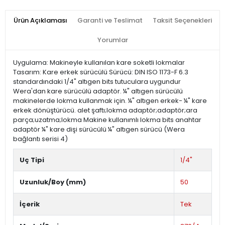
Ürün Açıklaması
Garanti ve Teslimat
Taksit Seçenekleri
Yorumlar
Uygulama: Makineyle kullanılan kare soketli lokmalar
Tasarım: Kare erkek sürücülü Sürücü: DIN ISO 1173-F 6.3
standardındaki 1/4" altıgen bits tutuculara uygundur
Wera'dan kare sürücülü adaptör. ¼" altıgen sürücülü
makinelerde lokma kullanmak için. ¼" altıgen erkek- ¼" kare
erkek dönüştürücü. alet şaftı;lokma adaptör;adaptör;ara
parça;uzatma;lokma Makine kullanımlı lokma bits anahtar
adaptör ¼" kare dişi sürücülü ¼" altıgen sürücü (Wera
bağlantı serisi 4)
Uç Tipi
1/4"
Uzunluk/Boy (mm)
50
İçerik
Tek