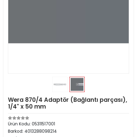
Wera 870/4 Adaptör (Bağlantı parçası),
1/4" x 50 mm
Ürün Kodu:
05311517001
Barkod:
4013288098214