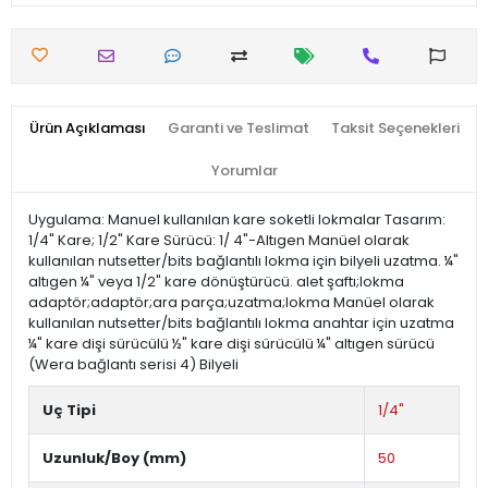
Ürün Açıklaması
Garanti ve Teslimat
Taksit Seçenekleri
Yorumlar
Uygulama: Manuel kullanılan kare soketli lokmalar Tasarım:
1/4" Kare; 1/2" Kare Sürücü: 1/ 4"-Altıgen Manüel olarak
kullanılan nutsetter/bits bağlantılı lokma için bilyeli uzatma. ¼"
altıgen ¼" veya 1/2" kare dönüştürücü. alet şaftı;lokma
adaptör;adaptör;ara parça;uzatma;lokma Manüel olarak
kullanılan nutsetter/bits bağlantılı lokma anahtar için uzatma
¼" kare dişi sürücülü ½" kare dişi sürücülü ¼" altıgen sürücü
(Wera bağlantı serisi 4) Bilyeli
Uç Tipi
1/4"
Uzunluk/Boy (mm)
50