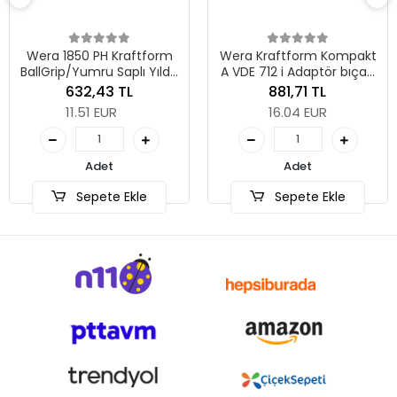
Wera 1850 PH Kraftform
Wera Kraftform Kompakt
BallGrip/Yumru Saplı Yıldız
A VDE 712 i Adaptör bıçak,
Tornavida, PH 1 x 80 mm
izole, 1/4" lokmalar için,
632,43 TL
881,71 TL
1/4" x 154 mm
11.51 EUR
16.04 EUR
Adet
Adet
Sepete Ekle
Sepete Ekle