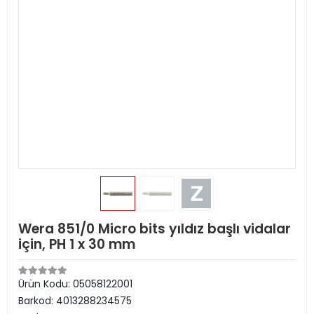
Wera 851/0 Micro bits yıldız başlı vidalar
için, PH 1 x 30 mm
Ürün Kodu:
05058122001
Barkod:
4013288234575