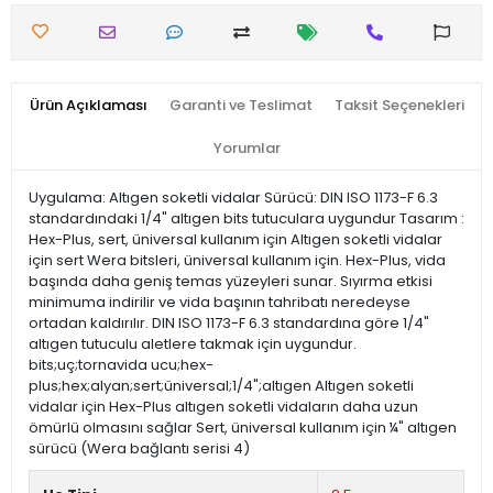
Ürün Açıklaması
Garanti ve Teslimat
Taksit Seçenekleri
Yorumlar
Uygulama: Altıgen soketli vidalar Sürücü: DIN ISO 1173-F 6.3
standardındaki 1/4" altıgen bits tutuculara uygundur Tasarım :
Hex-Plus, sert, üniversal kullanım için Altıgen soketli vidalar
için sert Wera bitsleri, üniversal kullanım için. Hex-Plus, vida
başında daha geniş temas yüzeyleri sunar. Sıyırma etkisi
minimuma indirilir ve vida başının tahribatı neredeyse
ortadan kaldırılır. DIN ISO 1173-F 6.3 standardına göre 1/4"
altıgen tutuculu aletlere takmak için uygundur.
bits;uç;tornavida ucu;hex-
plus;hex;alyan;sert;üniversal;1/4";altıgen Altıgen soketli
vidalar için Hex-Plus altıgen soketli vidaların daha uzun
ömürlü olmasını sağlar Sert, üniversal kullanım için ¼" altıgen
sürücü (Wera bağlantı serisi 4)