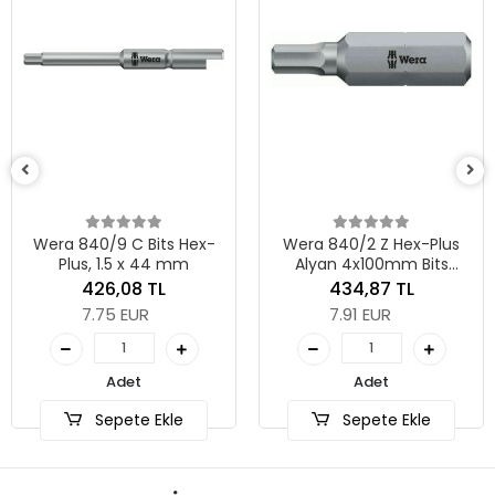
Wera 840/9 C Bits Hex-
Wera 840/2 Z Hex-Plus
Plus, 1.5 x 44 mm
Alyan 4x100mm Bits
05057570001
426,08 TL
434,87 TL
7.75 EUR
7.91 EUR
Adet
Adet
Sepete Ekle
Sepete Ekle