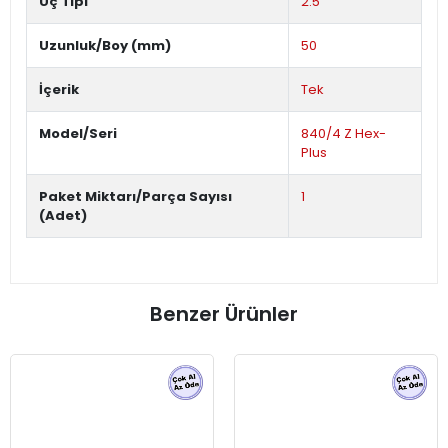
Uç Tipi
2.5
Uzunluk/Boy (mm)
50
İçerik
Tek
Model/Seri
840/4 Z Hex-
Plus
Paket Miktarı/Parça Sayısı
1
(Adet)
Benzer Ürünler