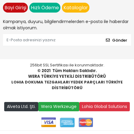
Bayi Girişi
Hızlı Ödeme
Kataloglar
Kampanya, duyuru, bilgilendirmelerden e-posta ile haberdar
olmak istiyorum.
Gönder
256bit SSL Sertifikası ile korunmaktadır.
© 2021
Tüm Hakları Saklıdır.
WERA TÜRKİYE YETKİLİ DİSTRİBÜTÖRÜ
LOHIA DOKUMA TEZGAHLARI YEDEK PARÇLARI TÜRKİYE
DİSTRİBÜTÖRÜ
Alveta Ltd. Şti.
Wera Werkzeuge
Lohia Global Solutions