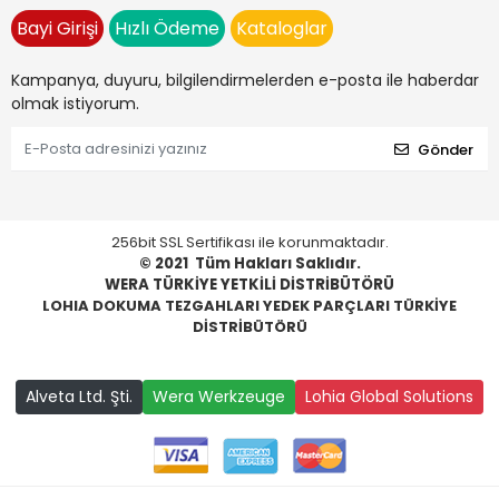
Bayi Girişi
Hızlı Ödeme
Kataloglar
Kampanya, duyuru, bilgilendirmelerden e-posta ile haberdar
olmak istiyorum.
Gönder
256bit SSL Sertifikası ile korunmaktadır.
© 2021
Tüm Hakları Saklıdır.
WERA TÜRKİYE YETKİLİ DİSTRİBÜTÖRÜ
LOHIA DOKUMA TEZGAHLARI YEDEK PARÇLARI TÜRKİYE
DİSTRİBÜTÖRÜ
Alveta Ltd. Şti.
Wera Werkzeuge
Lohia Global Solutions