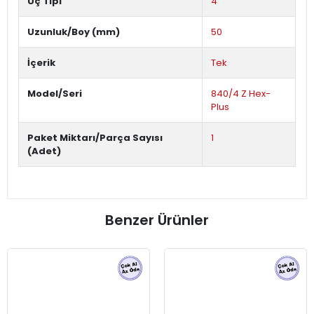
Uç Tipi
4
Uzunluk/Boy (mm)
50
İçerik
Tek
Model/Seri
840/4 Z Hex-
Plus
Paket Miktarı/Parça Sayısı
1
(Adet)
Benzer Ürünler