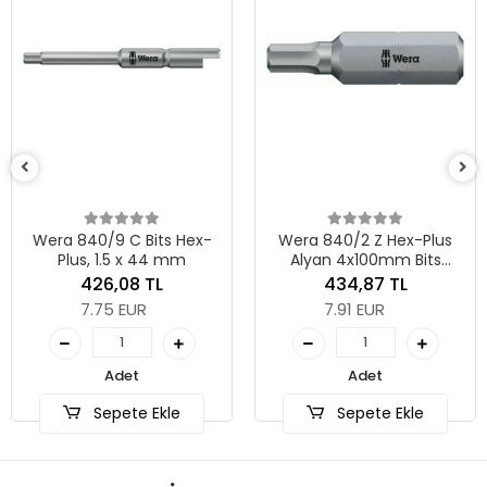
Wera 840/9 C Bits Hex-
Wera 840/2 Z Hex-Plus
Plus, 1.5 x 44 mm
Alyan 4x100mm Bits
05057570001
426,08 TL
434,87 TL
7.75 EUR
7.91 EUR
Adet
Adet
Sepete Ekle
Sepete Ekle