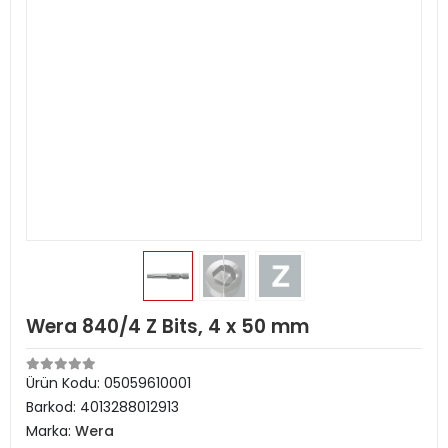
Wera 840/4 Z Bits, 4 x 50 mm
Ürün Kodu:
05059610001
Barkod:
4013288012913
Marka:
Wera