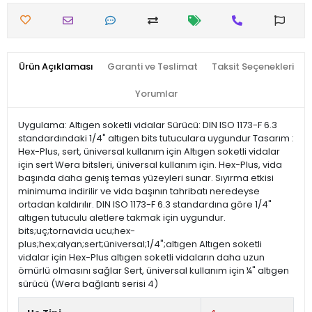
Ürün Açıklaması
Garanti ve Teslimat
Taksit Seçenekleri
Yorumlar
Uygulama: Altıgen soketli vidalar Sürücü: DIN ISO 1173-F 6.3
standardındaki 1/4" altıgen bits tutuculara uygundur Tasarım :
Hex-Plus, sert, üniversal kullanım için Altıgen soketli vidalar
için sert Wera bitsleri, üniversal kullanım için. Hex-Plus, vida
başında daha geniş temas yüzeyleri sunar. Sıyırma etkisi
minimuma indirilir ve vida başının tahribatı neredeyse
ortadan kaldırılır. DIN ISO 1173-F 6.3 standardına göre 1/4"
altıgen tutuculu aletlere takmak için uygundur.
bits;uç;tornavida ucu;hex-
plus;hex;alyan;sert;üniversal;1/4";altıgen Altıgen soketli
vidalar için Hex-Plus altıgen soketli vidaların daha uzun
ömürlü olmasını sağlar Sert, üniversal kullanım için ¼" altıgen
sürücü (Wera bağlantı serisi 4)