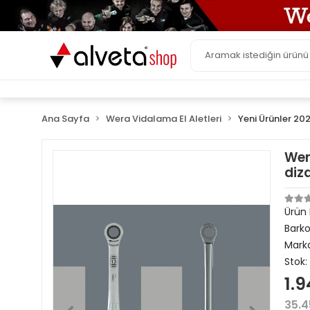
Ana Sayfa
Wera Vidalama El Aletleri
Yeni Ürünler 20
Wer
diz
Ürün
Bark
Mark
Stok:
1.9
35.4