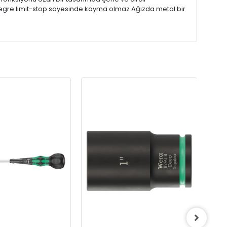
ntegre limit-stop sayesinde kayma olmaz Ağızda metal bir
Wera 8790 B Impaktor D
Lokma, 3/8" soketli, 15/16
mm
1.038,67 TL