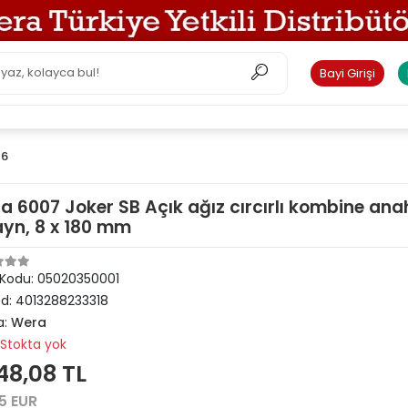
Bayi Girişi
26
a 6007 Joker SB Açık ağız cırcırlı kombine ana
ayn, 8 x 180 mm
 Kodu:
05020350001
od:
4013288233318
a:
Wera
Stokta yok
48,08 TL
5 EUR