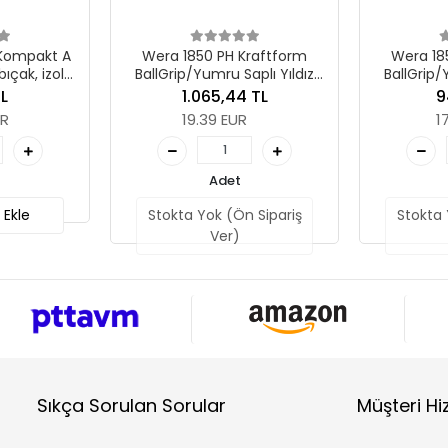
Wera 1850 PH Kraftform
Wera 1850 PH Kraftform
allGrip/Yumru Saplı Yıldız
BallGrip/Yumru Saplı Yıldız
Tornavida, PH 3 x 150 mm
Tornavida, PH 2 x 150 mm
1.065,44 TL
947,73 TL
19.39 EUR
17.25 EUR
Adet
Adet
Stokta Yok (Ön Sipariş
Stokta Yok (Ön Sipariş
Ver)
Ver)
Sıkça Sorulan Sorular
Müşteri Hi