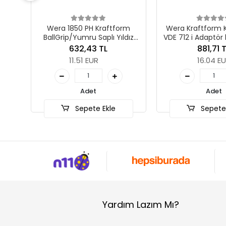
850 PH Kraftform
Wera Kraftform Kompakt A
/Yumru Saplı Yıldız
VDE 712 i Adaptör bıçak, izole,
B
da, PH 1 x 80 mm
1/4" lokmalar için, 1/4" x 154
632,43 TL
881,71 TL
mm
11.51 EUR
16.04 EUR
Adet
Adet
Sepete Ekle
Sepete Ekle
Yardım Lazım Mı?