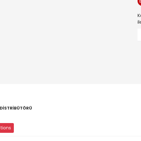
K
i
 DİSTRİBÜTÖRÜ
utions