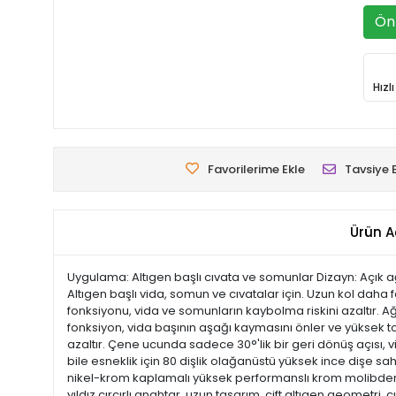
Ön 
Hızl
Favorilerime Ekle
Tavsiye 
Ürün A
Uygulama: Altıgen başlı cıvata ve somunlar Dizayn: Açık a
Altıgen başlı vida, somun ve cıvatalar için. Uzun kol daha 
fonksiyonu, vida ve somunların kaybolma riskini azaltır. Ağı
fonksiyon, vida başının aşağı kaymasını önler ve yüksek tor
azaltır. Çene ucunda sadece 30°'lik bir geri dönüş açısı, v
bile esneklik için 80 dişlik olağanüstü yüksek ince dişe s
nikel-krom kaplamalı yüksek performanslı krom molibden çe
yıldız cırcırlı anahtar, uzun tasarım, çift altıgen geometri,