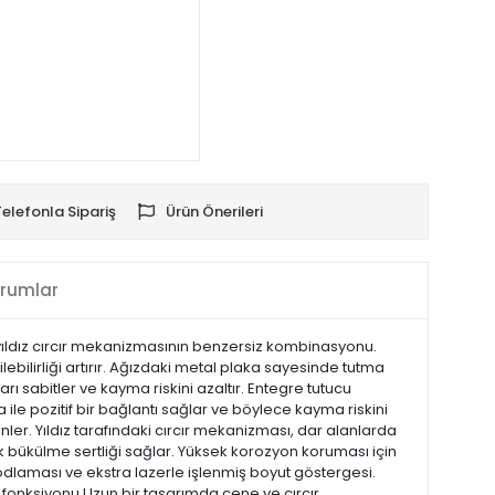
Telefonla Sipariş
Ürün Önerileri
rumlar
 yıldız cırcır mekanizmasının benzersiz kombinasyonu.
lebilirliği artırır. Ağızdaki metal plaka sayesinde tutma
rı sabitler ve kayma riskini azaltır. Entegre tutucu
 ile pozitif bir bağlantı sağlar ve böylece kayma riskini
ler. Yıldız tarafındaki cırcır mekanizması, dar alanlarda
ek bükülme sertliği sağlar. Yüksek korozyon koruması için
odlaması ve ekstra lazerle işlenmiş boyut göstergesi.
tma fonksiyonu Uzun bir tasarımda çene ve cırcır