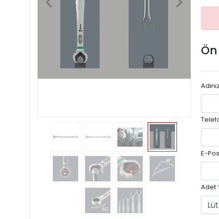
Ön
Adını
Telef
E-Pos
Adet