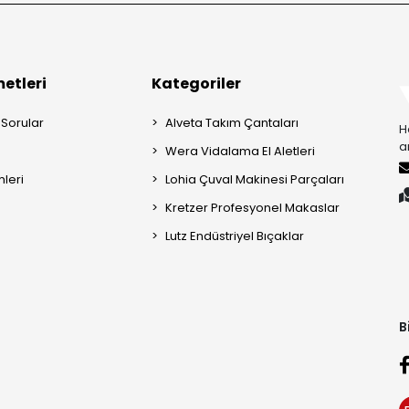
etleri
Kategoriler
 Sorular
Alveta Takım Çantaları
H
a
Wera Vidalama El Aletleri
mleri
Lohia Çuval Makinesi Parçaları
Kretzer Profesyonel Makaslar
Lutz Endüstriyel Bıçaklar
B