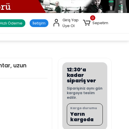
0
Giriş Yap
Sepetim
Hızlı Ödeme
İletişim
Üye Ol
htar, uzun
12:30’a
kadar
sipariş ver
Siparişiniz aynı gün
kargoya teslim
edilir.
Kargo durumu
Yarın
kargoda