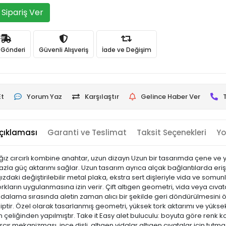
Sipariş Ver
ı Gönderi
Güvenli Alışveriş
İade ve Değişim
Et
Yorum Yaz
Karşılaştır
Gelince Haber Ver
çıklaması
Garanti ve Teslimat
Taksit Seçenekleri
Yo
ğız cırcırlı kombine anahtar, uzun dizayn Uzun bir tasarımda çene ve
fazla güç aktarımı sağlar. Uzun tasarım ayrıca alçak bağlantılarda erişi
zdaki değiştirilebilir metal plaka, ekstra sert dişleriyle vida ve somunla
kların uygulanmasına izin verir. Çift altıgen geometri, vida veya cıvata
idalama sırasında aletin zaman alıcı bir şekilde geri döndürülmesini ön
ahiptir. Özel olarak tasarlanmış geometri, yüksek tork aktarımı ve yüks
liğinden yapılmıştır. Take it Easy alet buluculu: boyuta göre renk k
 cırcır mekanizması, ince dişli, altıgen vidalar altıgen cıvatalar için tu