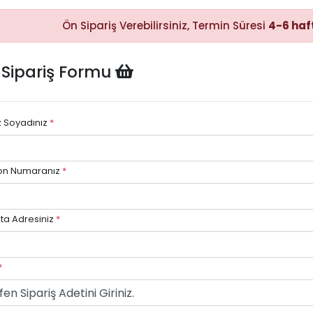
Ön Sipariş Verebilirsiniz, Termin Süresi
4-6 haf
Hızlı Satın
 Sipariş Formu
Alma
Sepete
ekleyerek
ödeme
adımına
z Soyadınız
*
kolayca
geçebilirsiniz.
on Numaranız
*
ta Adresiniz
*
Hızlı Gö
Stok dur
göre hızlı
avantajı.
*