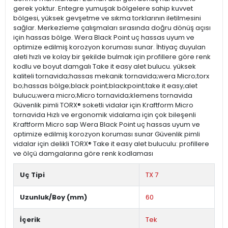
gerek yoktur. Entegre yumuşak bölgelere sahip kuvvet
bölgesi, yüksek gevşetme ve sıkma torklarının iletilmesini
sağlar. Merkezleme çalışmaları sırasında doğru dönüş açısı
için hassas bölge. Wera Black Point uç hassas uyum ve
optimize edilmiş korozyon koruması sunar. İhtiyaç duyulan
aleti hızlı ve kolay bir şekilde bulmak için profillere göre renk
kodlu ve boyut damgalı Take it easy alet bulucu. yüksek
kaliteli tornavida;hassas mekanik tornavida;wera Micro;torx
bo;hassas bölge;black point;blackpoint;take it easy;alet
bulucu;wera micro;Micro tornavida;klemens tornavida
Güvenlik pimli TORX® soketli vidalar için Kraftform Micro
tornavida Hızlı ve ergonomik vidalama için çok bileşenli
Kraftform Micro sap Wera Black Point uç hassas uyum ve
optimize edilmiş korozyon koruması sunar Güvenlik pimli
vidalar için delikli TORX® Take it easy alet buluculu: profillere
ve ölçü damgalarına göre renk kodlaması
Uç Tipi
TX 7
Uzunluk/Boy (mm)
60
İçerik
Tek