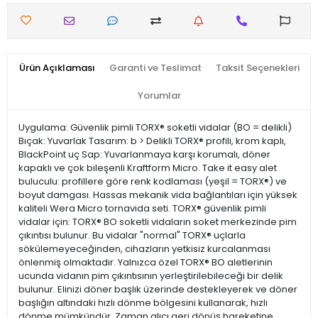
Ürün Açıklaması
Garanti ve Teslimat
Taksit Seçenekleri
Yorumlar
Uygulama: Güvenlik pimli TORX® soketli vidalar (BO = delikli)
Bıçak: Yuvarlak Tasarım: b > Delikli TORX® profili, krom kaplı,
BlackPoint uç Sap: Yuvarlanmaya karşı korumalı, döner
kapaklı ve çok bileşenli Kraftform Micro. Take it easy alet
buluculu: profillere göre renk kodlaması (yeşil = TORX®) ve
boyut damgası. Hassas mekanik vida bağlantıları için yüksek
kaliteli Wera Micro tornavida seti. TORX® güvenlik pimli
vidalar için: TORX® BO soketli vidaların soket merkezinde pim
çıkıntısı bulunur. Bu vidalar "normal" TORX® uçlarla
sökülemeyeceğinden, cihazların yetkisiz kurcalanması
önlenmiş olmaktadır. Yalnızca özel TORX® BO aletlerinin
ucunda vidanın pim çıkıntısının yerleştirilebileceği bir delik
bulunur. Elinizi döner başlık üzerinde destekleyerek ve döner
başlığın altındaki hızlı dönme bölgesini kullanarak, hızlı
dönme mümkündür. Zaman alıcı geri dönüş hareketine