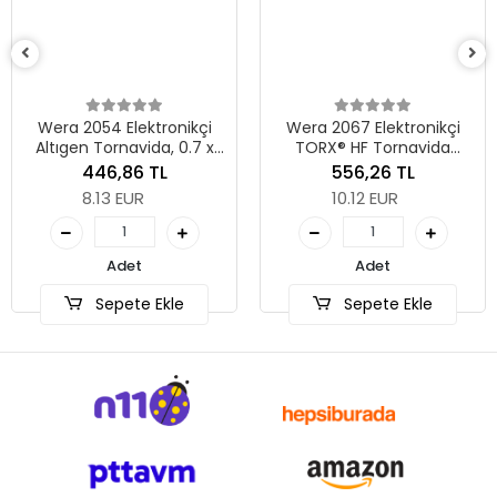
Wera 2035 Ele
Düz Tornavida, 0
60 m
324,53
5.91 EU
ktronikçi
Wera 2067 Elektronikçi
ida, 0.7 x
TORX® HF Tornavida
Adet
m
Tutma Fonksiyonlu, TX 5 x
 TL
556,26 TL
40 mm
R
10.12 EUR
Sepete
Adet
 Ekle
Sepete Ekle