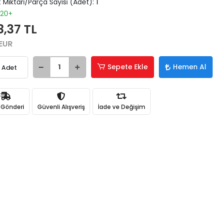
 Miktarı/Parça Sayısı (Adet):
1
20+
8,37 TL
Hızlı Satın
Alma
 EUR
Sepete
ekleyerek
ödeme
Sepete Ekle
Hemen Al
Adet
adımına
kolayca
geçebilirsiniz.
ı Gönderi
Güvenli Alışveriş
İade ve Değişim