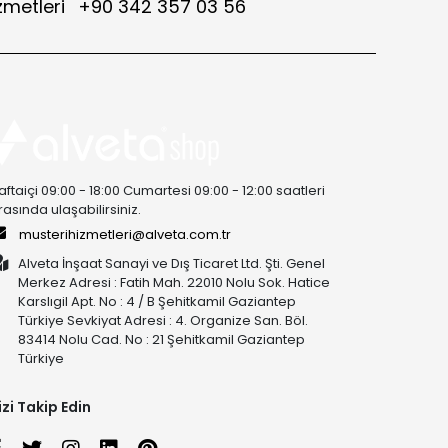
zmetleri
+90 342 357 03 56
aftaiçi 09:00 - 18:00 Cumartesi 09:00 - 12:00 saatleri
rasında ulaşabilirsiniz.
musterihizmetleri@alveta.com.tr
Alveta İnşaat Sanayi ve Dış Ticaret Ltd. Şti. Genel
Merkez Adresi : Fatih Mah. 22010 Nolu Sok. Hatice
Karslıgil Apt. No : 4 / B Şehitkamil Gaziantep
Türkiye Sevkiyat Adresi : 4. Organize San. Böl.
83414 Nolu Cad. No : 21 Şehitkamil Gaziantep
Türkiye
izi Takip Edin