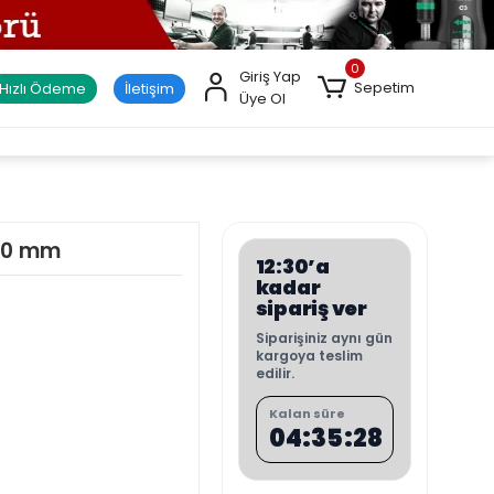
0
Giriş Yap
Sepetim
Hızlı Ödeme
İletişim
Üye Ol
 60 mm
12:30’a
kadar
sipariş ver
Siparişiniz aynı gün
kargoya teslim
edilir.
Kalan süre
04:35:27