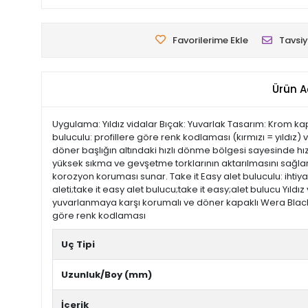
Favorilerime Ekle
Tavsiy
Ürün A
Uygulama: Yıldız vidalar Bıçak: Yuvarlak Tasarım: Krom ka
buluculu: profillere göre renk kodlaması (kırmızı = yıldız
döner başlığın altındaki hızlı dönme bölgesi sayesinde h
yüksek sıkma ve gevşetme torklarının aktarılmasını sağla
korozyon koruması sunar. Take it Easy alet buluculu: ihtiy
aleti;take it easy alet bulucu;take it easy;alet bulucu Yıld
yuvarlanmaya karşı korumalı ve döner kapaklı Wera Black 
göre renk kodlaması
Uç Tipi
Uzunluk/Boy (mm)
İçerik