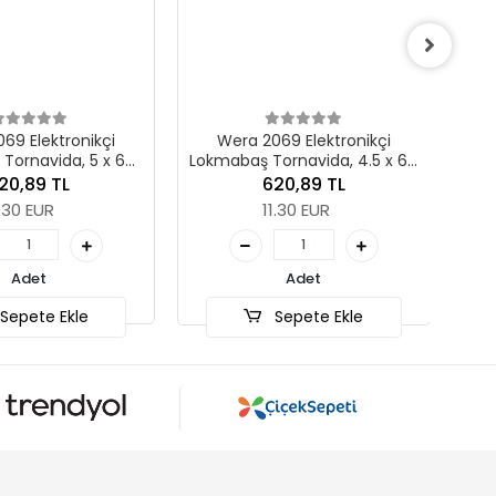
Wera 
Lokmabaş
ektronikçi
Wera 2069 Elektronikçi
vida, 5 x 60
Lokmabaş Tornavida, 4.5 x 60
m
mm
9 TL
620,89 TL
UR
11.30 EUR
t
Adet
e Ekle
Sepete Ekle