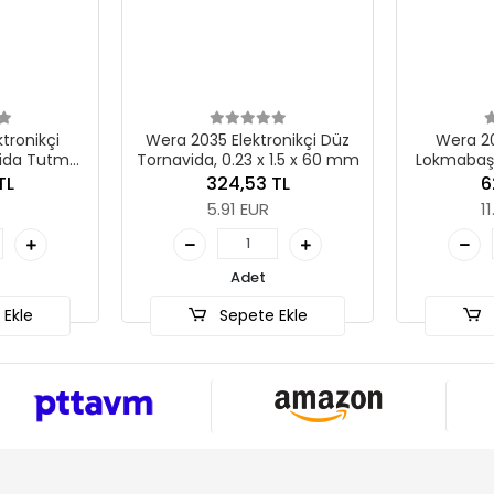
kçi
Wera 2035 Elektronikçi Düz
Wera 2069 El
Tutma
Tornavida, 0.23 x 1.5 x 60 mm
Lokmabaş Torna
40 mm
m
324,53 TL
620,8
5.91 EUR
11.30 E
Adet
Ade
Sepete Ekle
Sepet