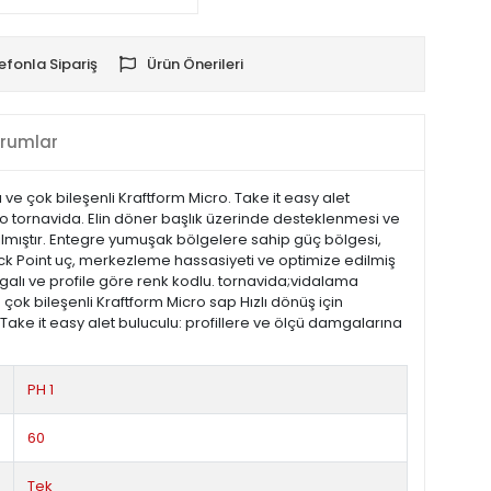
efonla Sipariş
Ürün Önerileri
rumlar
e çok bileşenli Kraftform Micro. Take it easy alet
cro tornavida. Elin döner başlık üzerinde desteklenmesi ve
lmıştır. Entegre yumuşak bölgelere sahip güç bölgesi,
ack Point uç, merkezleme hassasiyeti ve optimize edilmiş
mgalı ve profile göre renk kodlu. tornavida;vidalama
n çok bileşenli Kraftform Micro sap Hızlı dönüş için
ke it easy alet buluculu: profillere ve ölçü damgalarına
PH 1
60
Tek