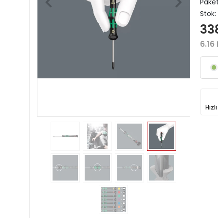
Paket
Stok:
33
6.16
Hızl