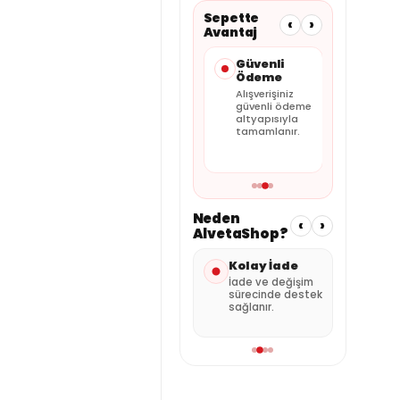
Sepette
‹
›
Avantaj
Taksit
Güvenli
Faturalı
Seçenekleri
Ödeme
Satış
Kartınıza
Alışverişiniz
Tüm siparişler
uygun
güvenli ödeme
faturalı olarak
taksitleri
altyapısıyla
gönderilir.
sepette
tamamlanır.
görebilirsiniz.
Neden
‹
›
AlvetaShop?
Hızlı Gönderi
Kolay İade
Özen
Pak
Stok durumuna
İade ve değişim
göre hızlı kargo
sürecinde destek
Ürünl
avantajı.
sağlanır.
şekild