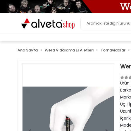
Ana Sayfa
Wera Vidalama El Aletleri
Tornavidalar
Wer
Ürün
Bark
Mark
Uç Ti
Uzun
İçerik
Model