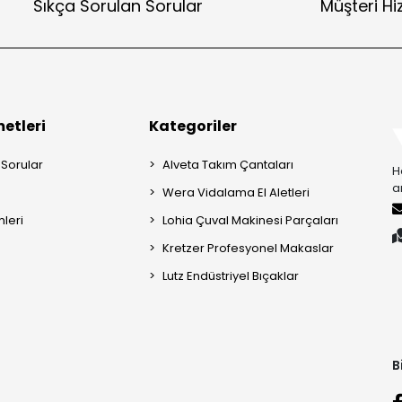
Sıkça Sorulan Sorular
Müşteri Hi
etleri
Kategoriler
 Sorular
Alveta Takım Çantaları
H
a
Wera Vidalama El Aletleri
mleri
Lohia Çuval Makinesi Parçaları
Kretzer Profesyonel Makaslar
Lutz Endüstriyel Bıçaklar
B