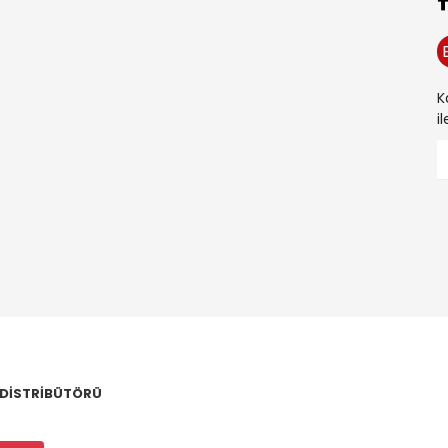
K
i
 DİSTRİBÜTÖRÜ