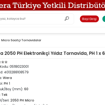
Bayi Girişi
Micro Saatçi Tornavidalar
a 2050 PH Elektronikçi Yıldız Tornavida, PH 1 x
 Kodu:
05118023001
od:
4013288108579
a:
Wera
pi:
PH 1
luk/Boy (mm):
60
:
Tek
/Seri:
2050 PH Micro