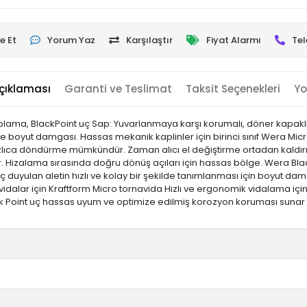
e Et
Yorum Yaz
Karşılaştır
Fiyat Alarmı
Tel
çıklaması
Garanti ve Teslimat
Taksit Seçenekleri
Yo
plama, BlackPoint uç Sap: Yuvarlanmaya karşı korumalı, döner kapaklı v
) ve boyut damgası. Hassas mekanik kaplinler için birinci sınıf Wera Mi
ızlıca döndürme mümkündür. Zaman alıcı el değiştirme ortadan kaldırı
r. Hizalama sırasında doğru dönüş açıları için hassas bölge. Wera Bl
aç duyulan aletin hızlı ve kolay bir şekilde tanımlanması için boyut da
ız vidalar için Kraftform Micro tornavida Hızlı ve ergonomik vidalama içi
Point uç hassas uyum ve optimize edilmiş korozyon koruması sunar Ta