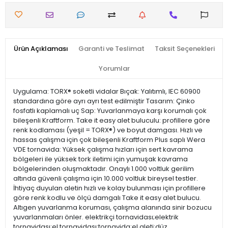
Ürün Açıklaması
Garanti ve Teslimat
Taksit Seçenekleri
Yorumlar
Uygulama: TORX® soketli vidalar Bıçak: Yalıtımlı, IEC 60900
standardına göre ayrı ayrı test edilmiştir Tasarım: Çinko
fosfatlı kaplamalı uç Sap: Yuvarlanmaya karşı korumalı çok
bileşenli Kraftform. Take it easy alet buluculu: profillere göre
renk kodlaması (yeşil = TORX®) ve boyut damgası. Hızlı ve
hassas çalışma için çok bileşenli Kraftform Plus saplı Wera
VDE tornavida: Yüksek çalışma hızları için sert kavrama
bölgeleri ile yüksek tork iletimi için yumuşak kavrama
bölgelerinden oluşmaktadır. Onaylı 1.000 voltluk gerilim
altında güvenli çalışma için 10.000 voltluk bireysel testler.
İhtiyaç duyulan aletin hızlı ve kolay bulunması için profillere
göre renk kodlu ve ölçü damgalı Take it easy alet bulucu.
Altıgen yuvarlanma koruması, çalışma alanında sinir bozucu
yuvarlanmaları önler. elektrikçi tornavidası;elektrik
tornavidası;el tornavidası;tornavida;el aleti;düz