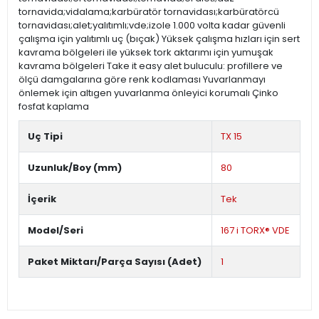
tornavida;vidalama;karbüratör tornavidası;karbüratörcü
tornavidası;alet;yalıtımlı;vde;izole 1.000 volta kadar güvenli
çalışma için yalıtımlı uç (bıçak) Yüksek çalışma hızları için sert
kavrama bölgeleri ile yüksek tork aktarımı için yumuşak
kavrama bölgeleri Take it easy alet buluculu: profillere ve
ölçü damgalarına göre renk kodlaması Yuvarlanmayı
önlemek için altıgen yuvarlanma önleyici korumalı Çinko
fosfat kaplama
Uç Tipi
TX 15
Uzunluk/Boy (mm)
80
İçerik
Tek
Model/Seri
167 i TORX® VDE
Paket Miktarı/Parça Sayısı (Adet)
1