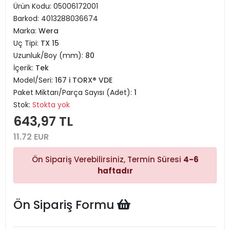
Ürün Kodu:
05006172001
Barkod:
4013288036674
Marka:
Wera
Uç Tipi:
TX 15
Uzunluk/Boy (mm):
80
İçerik:
Tek
Model/Seri:
167 i TORX® VDE
Paket Miktarı/Parça Sayısı (Adet):
1
Stok:
Stokta yok
643,97 TL
11.72 EUR
Ön Sipariş Verebilirsiniz, Termin Süresi
4-6
haftadır
Ön Sipariş Formu