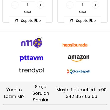
Adet
le
Sepete Ekle
Sıkça
Yardım
Müşteri Hizmetleri
+90
Sorulan
Lazım Mı?
342 357 03 56
Sorular