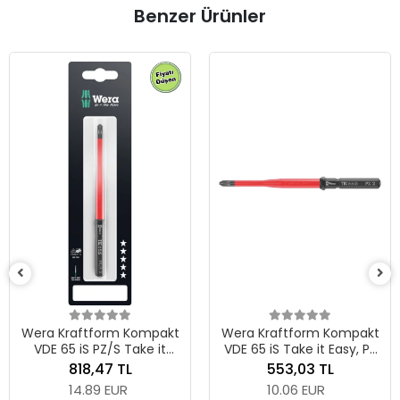
Benzer Ürünler
Wera Kraftform K
VDE 65 iS Take it Ea
x 157 mm
401,62 TL
7.31 EUR
ompakt
Wera Kraftform Kompakt
ke it
VDE 65 iS Take it Easy, PZ
Adet
57 mm
2 x 157 mm
553,03 TL
10.06 EUR
Sepete Ek