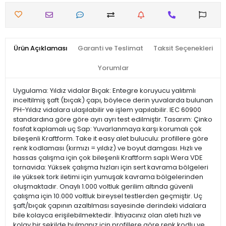
Ürün Açıklaması
Garanti ve Teslimat
Taksit Seçenekleri
Yorumlar
Uygulama: Yıldız vidalar Bıçak: Entegre koruyucu yalıtımlı
inceltilmiş şaft (bıçak) çapı, böylece derin yuvalarda bulunan
PH-Yıldız vidalara ulaşılabilir ve işlem yapılabilir. IEC 60900
standardına göre göre ayrı ayrı test edilmiştir. Tasarım: Çinko
fosfat kaplamalı uç Sap: Yuvarlanmaya karşı korumalı çok
bileşenli Kraftform. Take it easy alet buluculu: profillere göre
renk kodlaması (kırmızı = yıldız) ve boyut damgası. Hızlı ve
hassas çalışma için çok bileşenli Kraftform saplı Wera VDE
tornavida: Yüksek çalışma hızları için sert kavrama bölgeleri
ile yüksek tork iletimi için yumuşak kavrama bölgelerinden
oluşmaktadır. Onaylı 1.000 voltluk gerilim altında güvenli
çalışma için 10.000 voltluk bireysel testlerden geçmiştir. Uç
şaft/bıçak çapının azaltılması sayesinde derindeki vidalara
bile kolayca erişilebilmektedir. İhtiyacınız olan aleti hızlı ve
kolay bir şekilde bulmanız için profillere göre renk kodlu ve