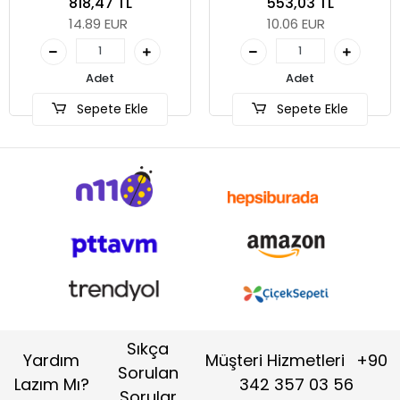
553,03 TL
10.06 EUR
Sepete Ekle
Adet
Sepete Ekle
Sıkça
Yardım
Müşteri Hizmetleri
+90
Sorulan
Lazım Mı?
342 357 03 56
Sorular