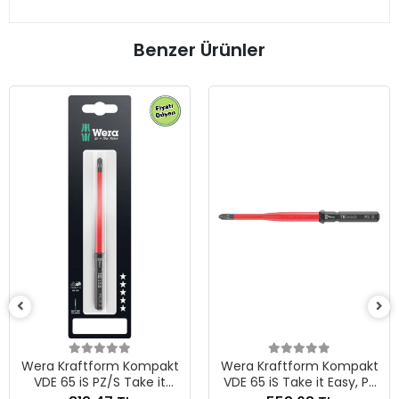
Benzer Ürünler
Wera Kraftform Kom
VDE 65 iS Take it Easy,
x 157 mm
401,62 TL
7.31 EUR
pakt
Wera Kraftform Kompakt
 it
VDE 65 iS Take it Easy, PZ
Adet
 mm
2 x 157 mm