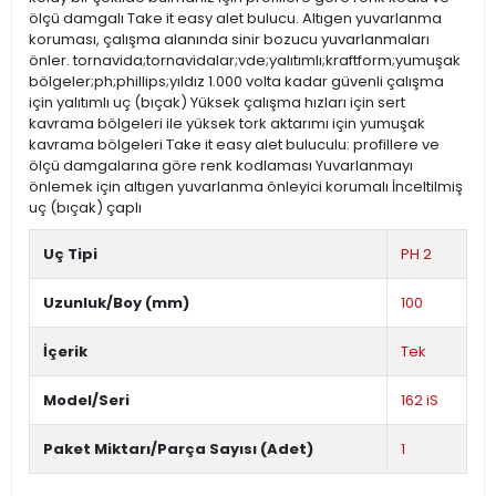
ölçü damgalı Take it easy alet bulucu. Altıgen yuvarlanma
koruması, çalışma alanında sinir bozucu yuvarlanmaları
önler. tornavida;tornavidalar;vde;yalıtımlı;kraftform;yumuşak
bölgeler;ph;phillips;yıldız 1.000 volta kadar güvenli çalışma
için yalıtımlı uç (bıçak) Yüksek çalışma hızları için sert
kavrama bölgeleri ile yüksek tork aktarımı için yumuşak
kavrama bölgeleri Take it easy alet buluculu: profillere ve
ölçü damgalarına göre renk kodlaması Yuvarlanmayı
önlemek için altıgen yuvarlanma önleyici korumalı İnceltilmiş
uç (bıçak) çaplı
Uç Tipi
PH 2
Uzunluk/Boy (mm)
100
İçerik
Tek
Model/Seri
162 iS
Paket Miktarı/Parça Sayısı (Adet)
1