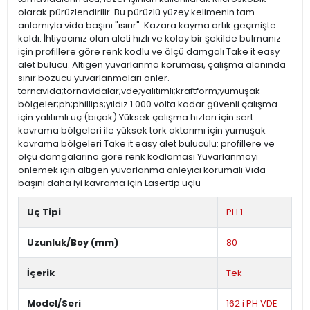
olarak pürüzlendirilir. Bu pürüzlü yüzey kelimenin tam
anlamıyla vida başını "ısırır". Kazara kayma artık geçmişte
kaldı. İhtiyacınız olan aleti hızlı ve kolay bir şekilde bulmanız
için profillere göre renk kodlu ve ölçü damgalı Take it easy
alet bulucu. Altıgen yuvarlanma koruması, çalışma alanında
sinir bozucu yuvarlanmaları önler.
tornavida;tornavidalar;vde;yalıtımlı;kraftform;yumuşak
bölgeler;ph;phillips;yıldız 1.000 volta kadar güvenli çalışma
için yalıtımlı uç (bıçak) Yüksek çalışma hızları için sert
kavrama bölgeleri ile yüksek tork aktarımı için yumuşak
kavrama bölgeleri Take it easy alet buluculu: profillere ve
ölçü damgalarına göre renk kodlaması Yuvarlanmayı
önlemek için altıgen yuvarlanma önleyici korumalı Vida
başını daha iyi kavrama için Lasertip uçlu
Uç Tipi
PH 1
Uzunluk/Boy (mm)
80
İçerik
Tek
Model/Seri
162 i PH VDE