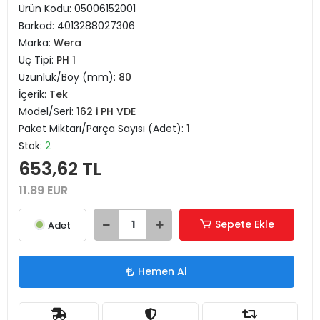
Ürün Kodu:
05006152001
Barkod:
4013288027306
Marka:
Wera
Uç Tipi:
PH 1
Uzunluk/Boy (mm):
80
İçerik:
Tek
Model/Seri:
162 i PH VDE
Paket Miktarı/Parça Sayısı (Adet):
1
Stok:
2
653,62 TL
11.89 EUR
Sepete Ekle
Adet
Hemen Al