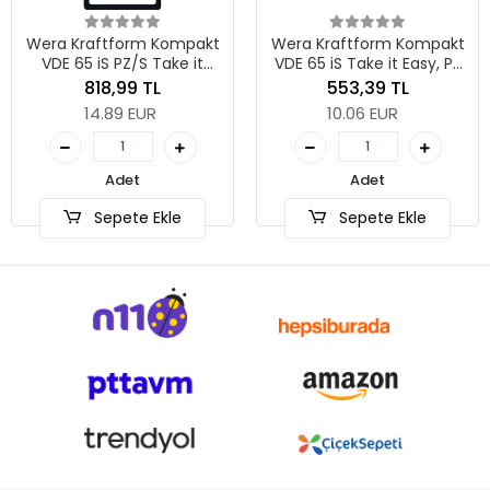
Wera Kraftform Kompakt
Wera Kraftform Kompakt
VDE 65 iS PZ/S Take it
VDE 65 iS Take it Easy, PZ
Easy SB, # 2 x 157 mm
2 x 157 mm
818,99 TL
553,39 TL
14.89 EUR
10.06 EUR
Adet
Adet
Sepete Ekle
Sepete Ekle