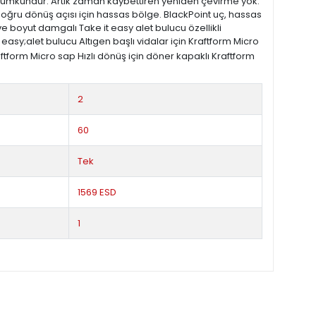
e mümkündür. Artık zaman kaybettiren yeniden çevirme yok.
oğru dönüş açısı için hassas bölge. BlackPoint uç, hassas
ve boyut damgalı Take it easy alet bulucu özellikli
easy;alet bulucu Altıgen başlı vidalar için Kraftform Micro
ftform Micro sap Hızlı dönüş için döner kapaklı Kraftform
2
60
Tek
1569 ESD
1