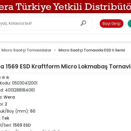
Bayi Girişi
Micro Saatçi Tornavidalar
Micro Saatçi Tornavida ESD li Serisi
a 1569 ESD Kraftform Micro Lokmabaş Tornavi
 Kodu:
05030412001
od:
4013288184061
a:
Wera
pi:
2
luk/Boy (mm):
60
:
Tek
/Seri:
1569 ESD