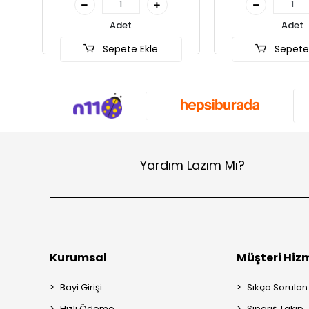
Adet
kle
Sepete Ekle
S
Yardım Lazım Mı?
Kurumsal
Müşteri Hizm
Bayi Girişi
Sıkça Sorulan
Hızlı Ödeme
Sipariş Takip