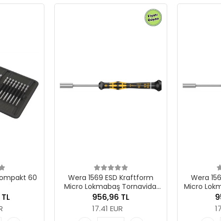
 ESD Kraftform
Wera 1569 ESD Kraftform
We
abaş Tornavida,
Micro Lokmabaş Tornavida, 5
Mic
 x 60 mm
x 60 mm
6,96 TL
956,96 TL
.41 EUR
17.41 EUR