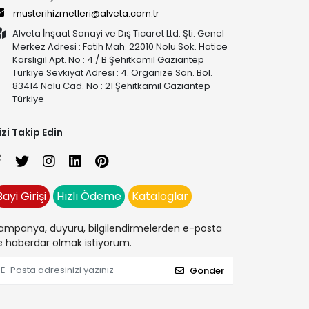
musterihizmetleri@alveta.com.tr
Alveta İnşaat Sanayi ve Dış Ticaret Ltd. Şti. Genel
Merkez Adresi : Fatih Mah. 22010 Nolu Sok. Hatice
Karslıgil Apt. No : 4 / B Şehitkamil Gaziantep
Türkiye Sevkiyat Adresi : 4. Organize San. Böl.
83414 Nolu Cad. No : 21 Şehitkamil Gaziantep
Türkiye
izi Takip Edin
Bayi Girişi
Hızlı Ödeme
Kataloglar
ampanya, duyuru, bilgilendirmelerden e-posta
le haberdar olmak istiyorum.
Gönder