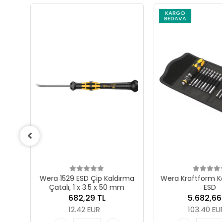
KARGO
BEDAVA
 Kaldırma
Wera Kraftform Kompakt 60
Wera 1569
x 50 mm
ESD
Micro Lokm
5.5
L
5.682,66 TL
95
103.40 EUR
17