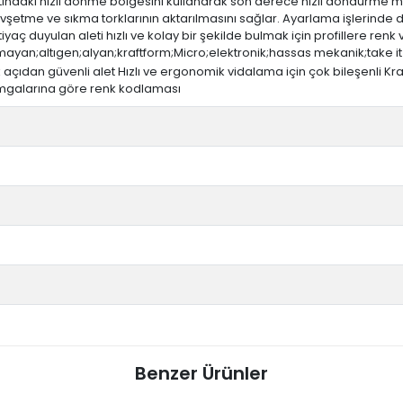
 altındaki hızlı dönme bölgesini kullanarak son derece hızlı döndürm
etme ve sıkma torklarının aktarılmasını sağlar. Ayarlama işlerinde d
aç duyulan aleti hızlı ve kolay bir şekilde bulmak için profillere renk 
rmayan;altıgen;alyan;kraftform;Micro;elektronik;hassas mekanik;take it 
çıdan güvenli alet Hızlı ve ergonomik vidalama için çok bileşenli Kra
damgalarına göre renk kodlaması
Benzer Ürünler