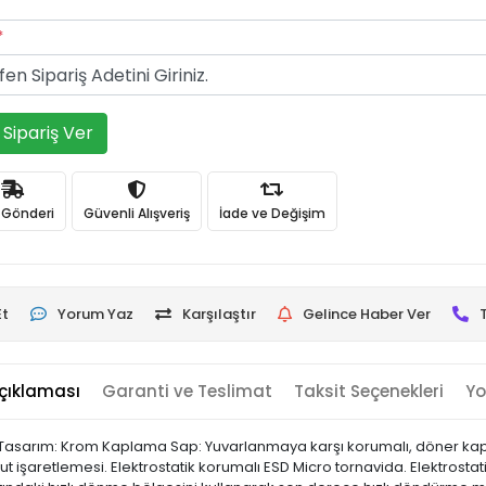
*
Sipariş Ver
ı Gönderi
Güvenli Alışveriş
İade ve Değişim
Et
Yorum Yaz
Karşılaştır
Gelince Haber Ver
çıklaması
Garanti ve Teslimat
Taksit Seçenekleri
Yo
 Tasarım: Krom Kaplama Sap: Yuvarlanmaya karşı korumalı, döner kapakl
ut işaretlemesi. Elektrostatik korumalı ESD Micro tornavida. Elektrosta