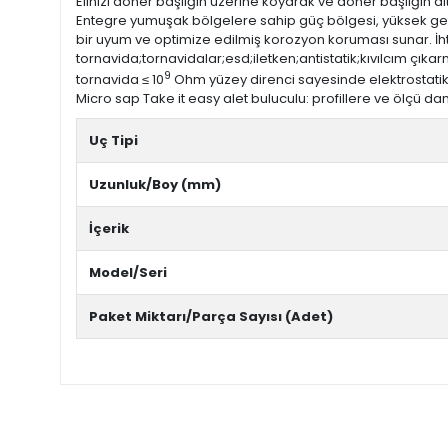
Elinizi döner başlığın üzerine koyarak ve döner başlığın
Entegre yumuşak bölgelere sahip güç bölgesi, yüksek gevş
bir uyum ve optimize edilmiş korozyon koruması sunar. İhtiy
tornavida;tornavidalar;esd;iletken;antistatik;kıvılcım çıka
9
tornavida ≤ 10
Ohm yüzey direnci sayesinde elektrostatik a
Micro sap Take it easy alet buluculu: profillere ve ölçü 
Uç Tipi
Uzunluk/Boy (mm)
İçerik
Model/Seri
Paket Miktarı/Parça Sayısı (Adet)