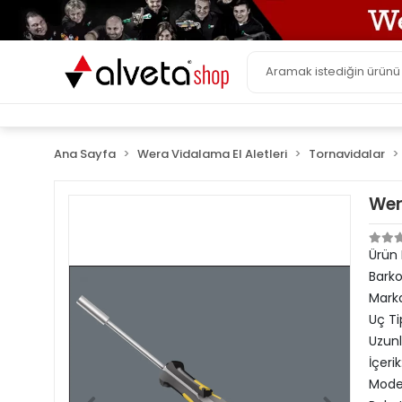
Ana Sayfa
Wera Vidalama El Aletleri
Tornavidalar
Wer
Ürün
Bark
Mark
Uç Ti
Uzun
İçerik
Model