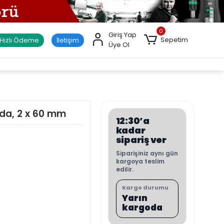
0
Giriş Yap
Sepetim
Hızlı Ödeme
İletişim
Üye Ol
da, 2 x 60 mm
12:30’a
kadar
sipariş ver
Siparişiniz aynı gün
kargoya teslim
edilir.
Kargo durumu
Yarın
kargoda