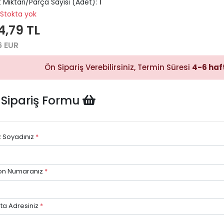
 Miktarı/Parça Sayısı (Adet):
1
Stokta yok
4,79 TL
6 EUR
Hızlı Satın
Alma
Sepete
Ön Sipariş Verebilirsiniz, Termin Süresi
4-6 haf
ekleyerek
ödeme
adımına
kolayca
geçebilirsiniz.
 Sipariş Formu
z Soyadınız
*
Hızlı Gö
Stok dur
on Numaranız
*
göre hızlı
avantajı.
ta Adresiniz
*