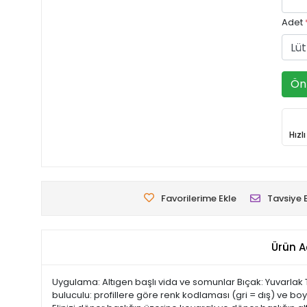
Adet
Ön 
Hızl
Favorilerime Ekle
Tavsiye 
Ürün A
Uygulama: Altıgen başlı vida ve somunlar Bıçak: Yuvarlak
buluculu: profillere göre renk kodlaması (gri = dış) ve boy