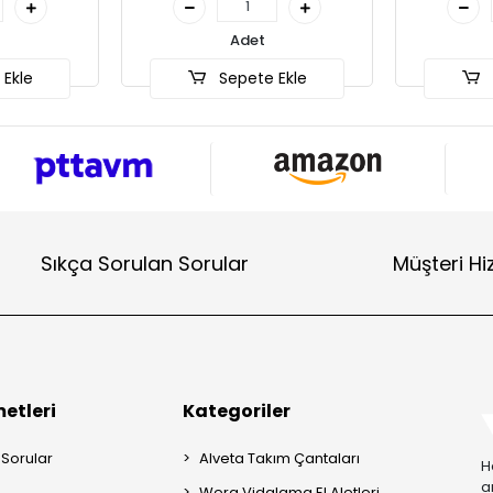
Adet
Adet
epete Ekle
Sepete Ekle
Sıkça Sorulan Sorular
Müşteri Hi
etleri
Kategoriler
 Sorular
Alveta Takım Çantaları
H
a
Wera Vidalama El Aletleri