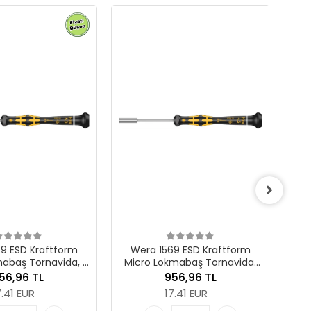
Wera 1569 ESD Kraftform
Micro Lokmabaş Tornavida, 4
x 60 mm
842,47 TL
15.33 EUR
ra 1569 ESD Kraftform
ro Lokmabaş Tornavida,
Adet
4.5 x 60 mm
956,96 TL
Sepete Ekle
17.41 EUR