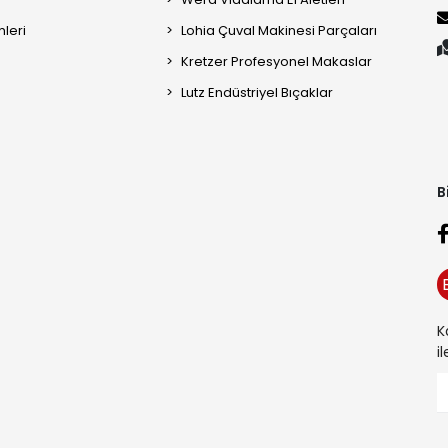
mleri
Lohia Çuval Makinesi Parçaları
Kretzer Profesyonel Makaslar
Lutz Endüstriyel Bıçaklar
B
K
i