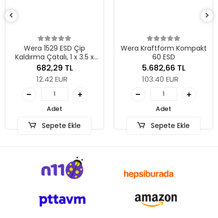
Wera 1529 ESD Çip
Wera Kraftform Kompakt
Kaldırma Çatalı, 1 x 3.5 x
60 ESD
50 mm
682,29 TL
5.682,66 TL
12.42 EUR
103.40 EUR
Adet
Adet
Sepete Ekle
Sepete Ekle