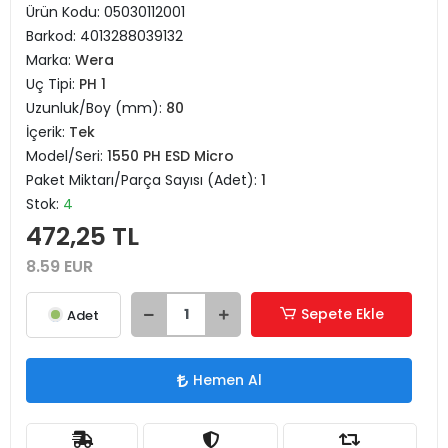
Ürün Kodu:
05030112001
Barkod:
4013288039132
Marka:
Wera
Uç Tipi:
PH 1
Uzunluk/Boy (mm):
80
İçerik:
Tek
Model/Seri:
1550 PH ESD Micro
Paket Miktarı/Parça Sayısı (Adet):
1
Stok:
4
472,25 TL
8.59 EUR
Sepete Ekle
Adet
Hemen Al