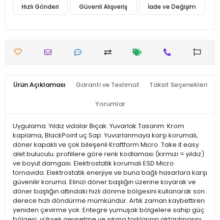
Hızlı Gönderi
Güvenli Alışveriş
İade ve Değişim
Ürün Açıklaması
Garanti ve Teslimat
Taksit Seçenekleri
Yorumlar
Uygulama: Yıldız vidalar Bıçak: Yuvarlak Tasarım: Krom
kaplama, BlackPoint uç Sap: Yuvarlanmaya karşı korumalı,
döner kapaklı ve çok bileşenli Kraftform Micro. Take it easy
alet buluculu: profillere göre renk kodlaması (kırmızı = yıldız)
ve boyut damgası. Elektrostatik korumalı ESD Micro
tornavida. Elektrostatik enerjiye ve buna bağlı hasarlara karşı
güvenilir koruma. Elinizi döner başlığın üzerine koyarak ve
döner başlığın altındaki hızlı dönme bölgesini kullanarak son
derece hızlı döndürme mümkündür. Artık zaman kaybettiren
yeniden çevirme yok. Entegre yumuşak bölgelere sahip güç
bölgesi, yüksek gevşetme ve sıkma torklarının aktarılmasını