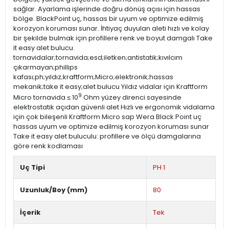
sağlar. Ayarlama işlerinde doğru dönüş açısı için hassas
bölge. BlackPoint uç, hassas bir uyum ve optimize edilmiş
korozyon koruması sunar. İhtiyaç duyulan aleti hızlı ve kolay
bir şekilde bulmak için profillere renk ve boyut damgalı Take
it easy alet bulucu.
tornavidalar;tornavida;esd;iletken;antistatik;kıvılcım
çıkarmayan;phillips
kafası;ph;yıldız;kraftform;Micro;elektronik;hassas
mekanik;take it easy;alet bulucu Yıldız vidalar için Kraftform
9
Micro tornavida ≤ 10
Ohm yüzey direnci sayesinde
elektrostatik açıdan güvenli alet Hızlı ve ergonomik vidalama
için çok bileşenli Kraftform Micro sap Wera Black Point uç
hassas uyum ve optimize edilmiş korozyon koruması sunar
Take it easy alet buluculu: profillere ve ölçü damgalarına
göre renk kodlaması
Uç Tipi
PH 1
Uzunluk/Boy (mm)
80
İçerik
Tek