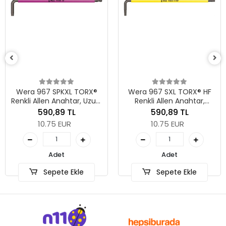
Wera 967 P
Anahtar, Bl
x 
408
7.4
 SPKXL TORX®
Wera 967 SXL TORX® HF
n Anahtar, Uzun,
Renkli Allen Anahtar,
 x 137 mm
Tutma Fonksiyonlu, Uzun,
,89 TL
590,89 TL
TX 15 x 123 mm
75 EUR
10.75 EUR
Se
Adet
Adet
pete Ekle
Sepete Ekle