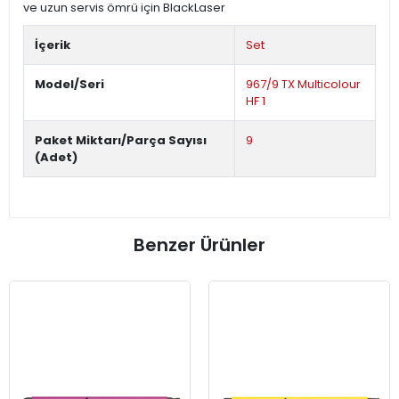
ve uzun servis ömrü için BlackLaser
İçerik
Set
Model/Seri
967/9 TX Multicolour
HF 1
Paket Miktarı/Parça Sayısı
9
(Adet)
Benzer Ürünler