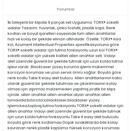
Yorumlar
İki bileşenli bir klipste 9 parçalı set Uygulama: TORX® soketli
vidalar Tasarım: Yuvarlak, çinko fosfatlı, plastik kaplı. Renk
kodları ve boyut işaretleri sayesinde tüm allen anahtarlar
hızlı ve kolay bir şekilde elinizin altındadır. Özellik: TORX® kısa
kol, Acument Intellectual Properties spesifikasyonuna göre
TORX® soketli vidalar için tutma fonksiyonlu uzun kol TORX®
soketli vidalar için yüksek kaliteli allen anahtar seti. Vidayı
alet üzerinde güvenli bir şekilde tutmak için uzun kolda tutma
işlevi vardır. BlackLaser yüzey koruma işlemi mükemmel
korozyon koruması ve uzun servis ömrü sağlar. Boyuta göre
renk kodlu Take it easy alet bulucu. Allen anahtarlarının kalıcı
olarak güvenli bir şekilde tutulması ve çıkarılmasının kolay
olması için aşınmaz malzemeden yapılmış pratik bir klips
içinde. allen anahtar;allen anahtar;alyan anahtar;allen
tornavida;tx;torx;torx;blacklaser;blacklaser yüzey
işlemi;kısa;topbaş;tutma fonksiyonlu TORX® soketli vidalar için
allen anahtar Vidayı alet üzerinde güvenli bir şekilde tutmak
için uzun kolda tutma fonksiyonlu Take it easy alet buluculu:
boyuta göre renk kodlaması Düşük sıcaklıklarda bile kolay
kavranan renkli plastik kaplama Yüksek korozyon koruması