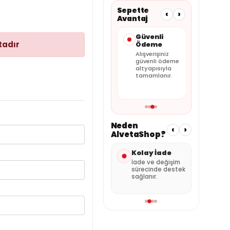
Sepette
‹
›
Avantaj
Taksit
Güvenli
Faturalı
tadır
Seçenekleri
Ödeme
Satış
Kartınıza
Alışverişiniz
Tüm siparişler
uygun
güvenli ödeme
faturalı olarak
taksitleri
altyapısıyla
gönderilir.
sepette
tamamlanır.
görebilirsiniz.
Neden
‹
›
AlvetaShop?
Hızlı Gönderi
Kolay İade
Özenli
Paket
Stok durumuna
İade ve değişim
göre hızlı kargo
sürecinde destek
Ürünler g
avantajı.
sağlanır.
şekilde h