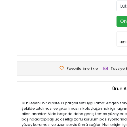
Ön 
Hızl
Favorilerime Ekle
Tavsiye 
Ürün A
İki bileşenli bir klipste 13 parçalı set Uygulama: Altıgen s
şekilde tutulması ve çıkarılmasını kolaylaştırmak için aşınm
allen anahtar: Vida başında daha geniş temas yüzeyleri s
başındaki topbaş uç özelliği zorlu kurulum pozisyonları
yüzey koruması ve uzun servis ömrü sağlar. Hızlı erişim içi