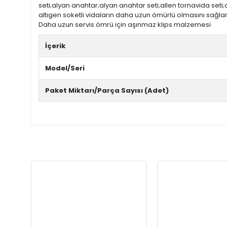
seti;alyan anahtar;alyan anahtar seti;allen tornavida seti;
altıgen soketli vidaların daha uzun ömürlü olmasını sağlar
Daha uzun servis ömrü için aşınmaz klips malzemesi
İçerik
Model/Seri
Paket Miktarı/Parça Sayısı (Adet)