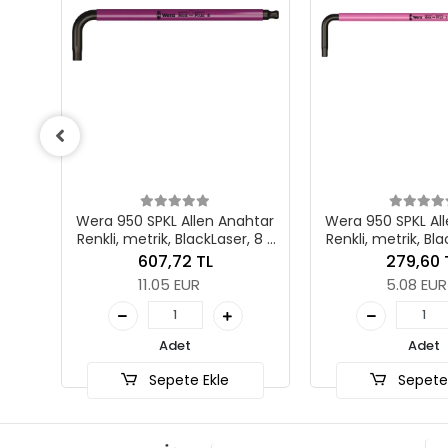
L Allen Anahtar
Wera 950 SPKL Allen Anahtar
Wera 9
, BlackLaser, 8 x
Renkli, metrik, BlackLaser, 3 x
Renkli
5 mm
123 mm
,72 TL
279,60 TL
5 EUR
5.08 EUR
det
Adet
ete Ekle
Sepete Ekle