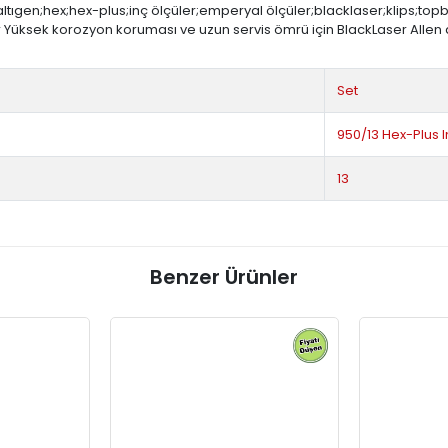
altıgen;hex;hex-plus;inç ölçüler;emperyal ölçüler;blacklaser;klips;topba
 Yüksek korozyon koruması ve uzun servis ömrü için BlackLaser Allen an
Set
950/13 Hex-Plus I
13
Benzer Ürünler