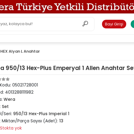
Bayi Girişi
HEX Alyan L Anahtar
a 950/13 Hex-Plus Emperyal 1 Allen Anahtar Set
 Kodu:
05021728001
od:
4013288111982
a:
Wera
:
Set
/Seri:
950/13 Hex-Plus Imperial 1
 Miktarı/Parça Sayısı (Adet):
13
Stokta yok