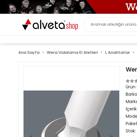
Ana Sayfa
Wera Vidalama El Aletleri
L Anahtarlar
Wer
Ürün
Bark
Mark
İçerik
Model
Paket
Stok: