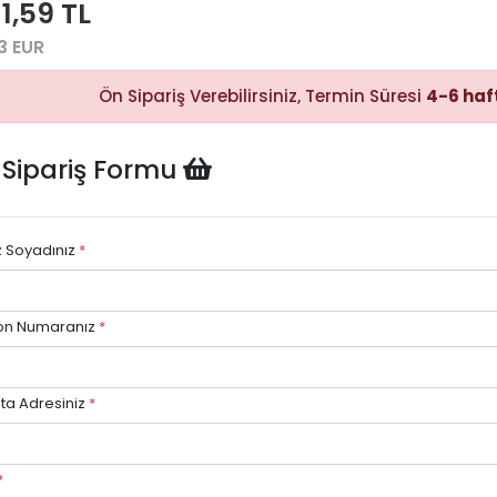
11,59 TL
3 EUR
Hızlı Satın
Ön Sipariş Verebilirsiniz, Termin Süresi
4-6 haf
Alma
Sepete
ekleyerek
ödeme
 Sipariş Formu
adımına
kolayca
geçebilirsiniz.
z Soyadınız
*
on Numaranız
*
ta Adresiniz
*
*