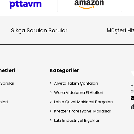
Sıkça Sorulan Sorular
Müşteri Hi
etleri
Kategoriler
 Sorular
Alveta Takım Çantaları
H
a
Wera Vidalama El Aletleri
mleri
Lohia Çuval Makinesi Parçaları
Kretzer Profesyonel Makaslar
Lutz Endüstriyel Bıçaklar