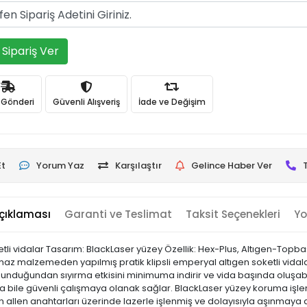
Sipariş Ver
ı Gönderi
Güvenli Alışveriş
İade ve Değişim
Et
Yorum Yaz
Karşılaştır
Gelince Haber Ver
çıklaması
Garanti ve Teslimat
Taksit Seçenekleri
Yo
oketli vidalar Tasarım: BlackLaser yüzey Özellik: Hex-Plus, Altıgen-Topbaş
az malzemeden yapılmış pratik klipsli emperyal altıgen soketli vidalar i
unduğundan sıyırma etkisini minimuma indirir ve vida başında oluşabi
nda bile güvenli çalışmaya olanak sağlar. BlackLaser yüzey koruma i
n allen anahtarları üzerinde lazerle işlenmiş ve dolayısıyla aşınmaya d