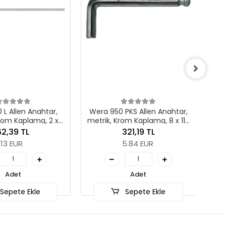
Wera 950 PKS Allen Anahtar
metrik, Krom Kaplama, 5 x 9
mm
233,38 TL
4.24 EUR
Wera 950 PKS Allen Anahtar,
metrik, Krom Kaplama, 8 x 112
Adet
mm
321,19 TL
Sepete Ekle
5.84 EUR
Adet
Sepete Ekle