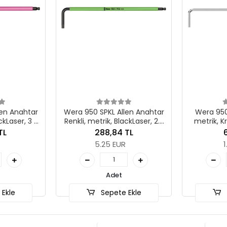
50 SPKL Allen Anahtar
Wera 950 L Allen Anahtar,
, metrik, BlackLaser, 2.5
metrik, Krom Kaplama, 2 x
x 112 mm
100 mm
288,84 TL
62,39 TL
5.25 EUR
1.13 EUR
Adet
Adet
Sepete Ekle
Sepete Ekle