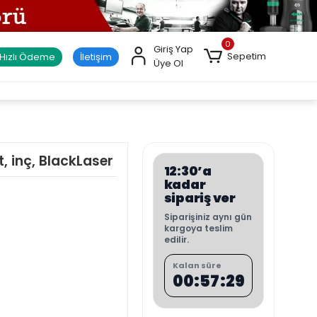
0
Giriş Yap
Sepetim
Hızlı Ödeme
İletişim
Üye Ol
, inç, BlackLaser
12:30’a
kadar
sipariş ver
Siparişiniz aynı gün
kargoya teslim
edilir.
Kalan süre
00:57:28