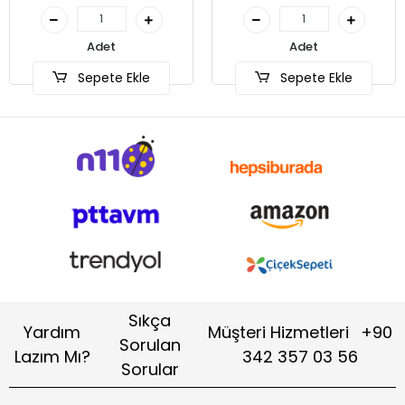
Adet
le
Sepete Ekle
Sıkça
Yardım
Müşteri Hizmetleri
+90
Sorulan
Lazım Mı?
342 357 03 56
Sorular