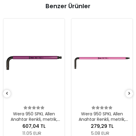
Benzer Ürünler
Wera 950 SPKL A
Anahtar Renkli, m
BlackLaser, 2.5 x 
288,52 TL
5.25 EUR
llen
Wera 950 SPKL Allen
etrik,
Anahtar Renkli, metrik,
Adet
195 mm
BlackLaser, 3 x 123 mm
279,29 TL
5.08 EUR
Sepete Ek