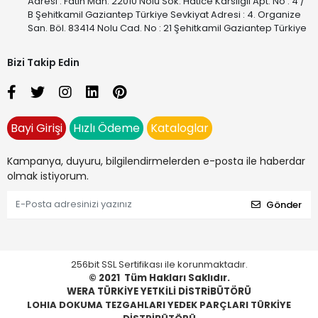
Adresi : Fatih Mah. 22010 Nolu Sok. Hatice Karslıgil Apt. No : 4 /
B Şehitkamil Gaziantep Türkiye Sevkiyat Adresi : 4. Organize
San. Böl. 83414 Nolu Cad. No : 21 Şehitkamil Gaziantep Türkiye
Bizi Takip Edin
Bayi Girişi
Hızlı Ödeme
Kataloglar
Kampanya, duyuru, bilgilendirmelerden e-posta ile haberdar
olmak istiyorum.
Gönder
256bit SSL Sertifikası ile korunmaktadır.
© 2021
Tüm Hakları Saklıdır.
WERA TÜRKİYE YETKİLİ DİSTRİBÜTÖRÜ
LOHIA DOKUMA TEZGAHLARI YEDEK PARÇLARI TÜRKİYE