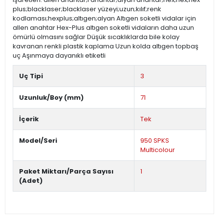
plus;blacklaser;blacklaser yüzeyi;uzun;kılıf;renk
kodlaması;hexplus;altıgen;alyan Altıgen soketli vidalar için
allen anahtar Hex-Plus altıgen soketli vidaların daha uzun
ömürlü olmasını sağlar Düşük sıcaklıklarda bile kolay
kavranan renkli plastik kaplama Uzun kolda altıgen topbaş
uç Aşınmaya dayanıklı etiketli
Uç Tipi
3
Uzunluk/Boy (mm)
71
İçerik
Tek
Model/Seri
950 SPKS
Multicolour
Paket Miktarı/Parça Sayısı
1
(Adet)