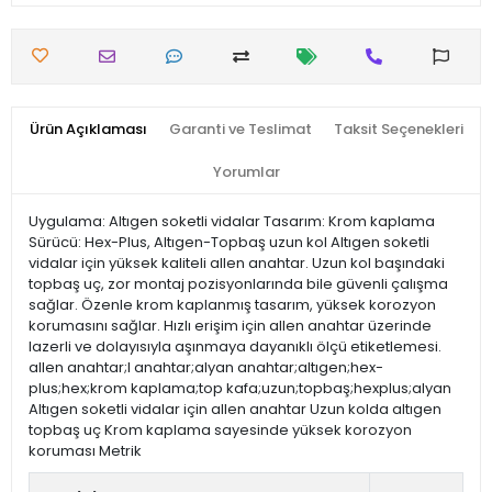
Ürün Açıklaması
Garanti ve Teslimat
Taksit Seçenekleri
Yorumlar
Uygulama: Altıgen soketli vidalar Tasarım: Krom kaplama
Sürücü: Hex-Plus, Altıgen-Topbaş uzun kol Altıgen soketli
vidalar için yüksek kaliteli allen anahtar. Uzun kol başındaki
topbaş uç, zor montaj pozisyonlarında bile güvenli çalışma
sağlar. Özenle krom kaplanmış tasarım, yüksek korozyon
korumasını sağlar. Hızlı erişim için allen anahtar üzerinde
lazerli ve dolayısıyla aşınmaya dayanıklı ölçü etiketlemesi.
allen anahtar;l anahtar;alyan anahtar;altıgen;hex-
plus;hex;krom kaplama;top kafa;uzun;topbaş;hexplus;alyan
Altıgen soketli vidalar için allen anahtar Uzun kolda altıgen
topbaş uç Krom kaplama sayesinde yüksek korozyon
koruması Metrik