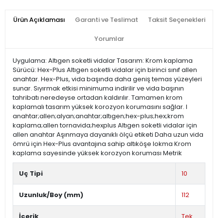
Ürün Açıklaması
Garanti ve Teslimat
Taksit Seçenekleri
Yorumlar
Uygulama: Altıgen soketli vidalar Tasarım: Krom kaplama
Sürücü: Hex-Plus Altıgen soketli vidalar için birinci sınıf allen
anahtar. Hex-Plus, vida başında daha geniş temas yüzeyleri
sunar. Sıyırmak etkisi minimuma indirilir ve vida başının
tahribatı neredeyse ortadan kaldırılır. Tamamen krom
kaplamalı tasarım yüksek korozyon korumasını sağlar. l
anahtar;allen;alyan;anahtar;altıgen;hex-plus;hex;krom
kaplama;allen tornavida;hexplus Altıgen soketli vidalar için
allen anahtar Aşınmaya dayanıklı ölçü etiketi Daha uzun vida
ömrü için Hex-Plus avantajına sahip altıköşe lokma Krom
kaplama sayesinde yüksek korozyon koruması Metrik
Uç Tipi
10
Uzunluk/Boy (mm)
112
İçerik
Tek