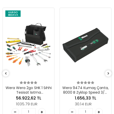
KARGO
BEDAVA
Wera Wera 2go SHK 1 Sıhhi
Wera 9474 Kumaş Çanta,
Tesisat Isıtma
8000 B Zyklop Speed 3/8"
İklimlendirme Teknolojisi
için, boş, 240 x 40 x 108
56.922,62 TL
1.656,33 TL
Alet Seti
mm
1035.79 EUR
30.14 EUR