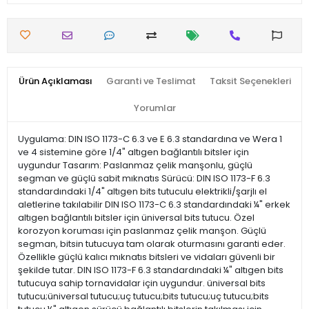
Ürün Açıklaması
Garanti ve Teslimat
Taksit Seçenekleri
Yorumlar
Uygulama: DIN ISO 1173-C 6.3 ve E 6.3 standardına ve Wera 1
ve 4 sistemine göre 1/4" altıgen bağlantılı bitsler için
uygundur Tasarım: Paslanmaz çelik manşonlu, güçlü
segman ve güçlü sabit mıknatıs Sürücü: DIN ISO 1173-F 6.3
standardındaki 1/4" altıgen bits tutuculu elektrikli/şarjlı el
aletlerine takılabilir DIN ISO 1173-C 6.3 standardındaki ¼" erkek
altıgen bağlantılı bitsler için üniversal bits tutucu. Özel
korozyon koruması için paslanmaz çelik manşon. Güçlü
segman, bitsin tutucuya tam olarak oturmasını garanti eder.
Özellikle güçlü kalıcı mıknatıs bitsleri ve vidaları güvenli bir
şekilde tutar. DIN ISO 1173-F 6.3 standardındaki ¼" altıgen bits
tutucuya sahip tornavidalar için uygundur. üniversal bits
tutucu;üniversal tutucu;uç tutucu;bits tutucu;uç tutucu;bits