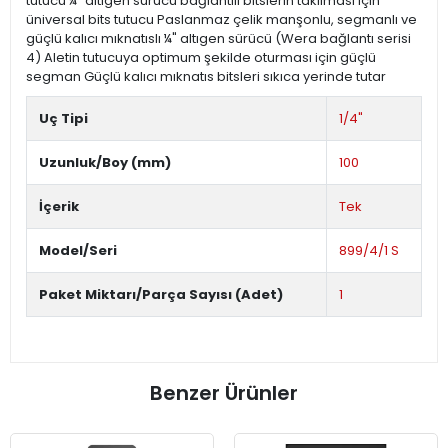
tutucu ¼" altıgen sürücü bağlantılı bitslerin takılması için
üniversal bits tutucu Paslanmaz çelik manşonlu, segmanlı ve
güçlü kalıcı mıknatıslı ¼" altıgen sürücü (Wera bağlantı serisi
4) Aletin tutucuya optimum şekilde oturması için güçlü
segman Güçlü kalıcı mıknatıs bitsleri sıkıca yerinde tutar
Uç Tipi
1/4"
Uzunluk/Boy (mm)
100
İçerik
Tek
Model/Seri
899/4/1 S
Paket Miktarı/Parça Sayısı (Adet)
1
Benzer Ürünler