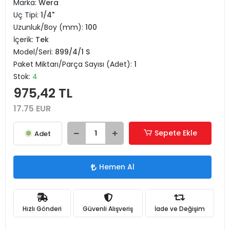
Marka:
Wera
Uç Tipi:
1/4"
Uzunluk/Boy (mm):
100
İçerik:
Tek
Model/Seri:
899/4/1 S
Paket Miktarı/Parça Sayısı (Adet):
1
Stok:
4
975,42 TL
17.75 EUR
Sepete Ekle
Adet
Hemen Al
Hızlı Gönderi
Güvenli Alışveriş
İade ve Değişim