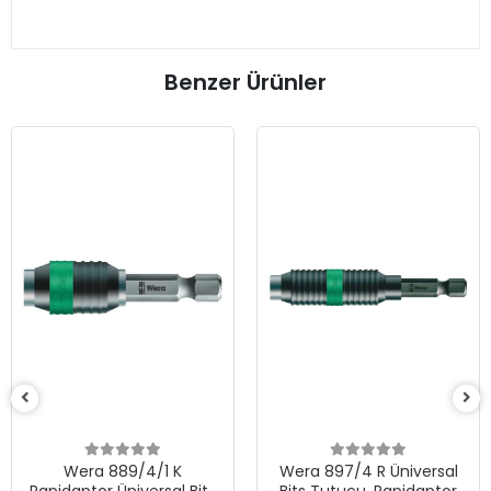
Benzer Ürünler
KARGO
BEDAVA
Wera 889
Saplı Torkl
için Rapi
4.1
Dönüşlü Bi
75.
x 
889/4/1 K
Wera 897/4 R Üniversal