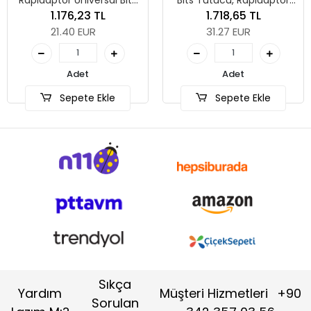
 Üniversal Bits
Bits Tutucu, Rapidaptor
1/4" x 50 mm
BiTorsion, 1/4" x 75 mm
76,23 TL
1.718,65 TL
40 EUR
31.27 EUR
Stokt
Sipa
Adet
Adet
pete Ekle
Sepete Ekle
Sıkça
Yardım
Müşteri Hizmetleri
+90
Sorulan