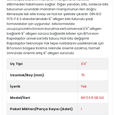
ettirmeden takılmasını sağlar. Diğer yandan, bits, sadece bits
tutucunun ucundaki mandren manşonunun ileri doğru
itilmesiyle tek elle kolay ve hızlı bir şeklide çıkarılır. DIN ISO
1173-F 6.3 standardındaki ¼" altıgen bits tutuculu şarjlı
tornavidalar için uygundur. bits;tornavida
ucu;pz;pozidriv;torsion;burulma;sert;üniversal;1/4";altıgen
bağlantı ¼" altıgen sürücü bağlantılı bitsler için BiTorsion
Rapidaptor üniversal bits tutucu Hızlı bits değişimli
Rapidaptor teknolojisi Yük tepe noktalarını yastıklamak için
BiTorsion bölgesi Kırılma riskinde önemli azalma, hizmet
ömründe önemli artış ¼" altıgen sürücülü
Uç Tipi
1/4"
Uzunluk/Boy (mm)
75
İçerik
Tek
Model/Seri
897/4 R SB SiS
Paket Miktarı/Parça Sayısı (Adet)
1