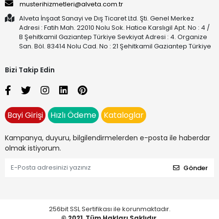
musterihizmetleri@alveta.com.tr
Alveta İnşaat Sanayi ve Dış Ticaret Ltd. Şti. Genel Merkez
Adresi : Fatih Mah. 22010 Nolu Sok. Hatice Karslıgil Apt. No : 4 /
B Şehitkamil Gaziantep Türkiye Sevkiyat Adresi : 4. Organize
San. Böl. 83414 Nolu Cad. No : 21 Şehitkamil Gaziantep Türkiye
Bizi Takip Edin
Bayi Girişi
Hızlı Ödeme
Kataloglar
Kampanya, duyuru, bilgilendirmelerden e-posta ile haberdar
olmak istiyorum.
Gönder
256bit SSL Sertifikası ile korunmaktadır.
© 2021
Tüm Hakları Saklıdır.