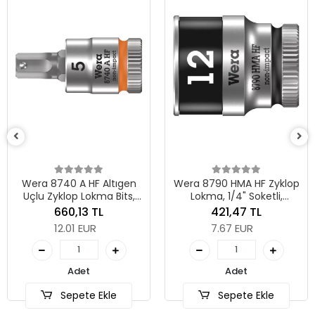
Wera 879
Lokma, 1/4"
2
267
4.8
 A HF Altıgen
Wera 8790 HMA HF Zyklop
op Lokma Bits,
Lokma, 1/4" Soketli,
ketli, Tutma
Tutma Fonksiyonlu, 12 x 23
0,13 TL
421,47 TL
lu, 5 x 28 mm
mm
01 EUR
7.67 EUR
Se
Adet
Adet
pete Ekle
Sepete Ekle