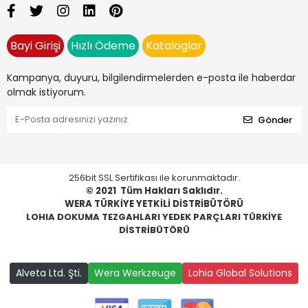
Bayi Girişi
Hızlı Ödeme
Kataloglar
Kampanya, duyuru, bilgilendirmelerden e-posta ile haberdar
olmak istiyorum.
Gönder
256bit SSL Sertifikası ile korunmaktadır.
© 2021
Tüm Hakları Saklıdır.
WERA TÜRKİYE YETKİLİ DİSTRİBÜTÖRÜ
LOHIA DOKUMA TEZGAHLARI YEDEK PARÇLARI TÜRKİYE
DİSTRİBÜTÖRÜ
Alveta Ltd. Şti.
Wera Werkzeuge
Lohia Global Solutions