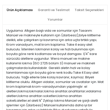
Ürün Açıklaması
Garanti ve Teslimat
Taksit Seçenekleri
Yorumlar
Uygulama: Altıgen başlı vida ve somunlar için Tasarım:
Manüel ve makineyle kullanım için (darbesiz),bilye kilitleme
delikli, elle çalışırken iyi kavrama için arka uçta tırtıklı yapı;
Krom vanadyum, mat krom kaplama. Take it easy alet
buluculu: İstenilen lokmanın kolay ve hızlı bulunması için
boyuta göre renk kodlaması ve boyut damgası. 1/4" kare
sürücülü aletlere uygundur. Wera manuel ve makine
kullanımlı lokma (ISO 2725 bölüm 3) manuel ve makineli
çalışmalarda kullanılabilir. Gerekli aletin hızlı ve kolay
tanımlanması için boyuta göre renk kodlu Take it Easy alet
buluculu. Yağlı ellerle bile kolay kavranır, kaymaz. Bilyeli
kilitleme oluklu. Altıgen vidalar, somunlar ve cıvatalar için. Mat
krom kaplamalı krom-vanadyumdan yapılmıştır. el
aletleri;lokma;lokmalar;lokma anahtar;anahtarlar;vidalama
aletleri;lokma anahtarı soketleri;lokma anahtarı
soketi;aletler;el aleti ¼" Zyklop lokma Manüel ve şarjlı aletli
işlemler için (darbesiz) Manüel kullanımda daha iyi bir
kavrama için arka uç tırtıklıdır Bilye durdurma yatağı ile