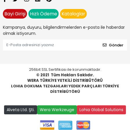
Bayi Girişi
Hızlı Ödeme
Kataloglar
Kampanya, duyuru, bilgilendirmelerden e-posta ile haberdar
olmak istiyorum.
Gönder
256bit SSL Sertifikası ile korunmaktadır.
© 2021
Tüm Hakları Saklıdır.
WERA TÜRKİYE YETKİLİ DİSTRİBÜTÖRÜ
LOHIA DOKUMA TEZGAHLARI YEDEK PARÇLARI TÜRKİYE
DİSTRİBÜTÖRÜ
Alveta Ltd. Şti.
Wera Werkzeuge
Lohia Global Solutions