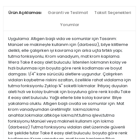
Ürün Açıklaması
Garanti ve Teslimat
Taksit Seçenekleri
Yorumlar
Uygulama: Altıgen başlı vida ve somunlar için Tasarım:
Manüel ve makineyle kullanım için (darbesiz), bilye kilitleme
delikli, elle çalışırken iyi kavrama için arka uçta tırtıklı yapı;
tutma fonksiyonlu; Krom vanadyum, mat krom kaplama.
Wera Take it easy alet buluculu: İstenilen lokmanın kolay ve
hızlı bulunması için boyuta göre renk kodlaması ve boyut
damgası. 1/4" kare sürücülü aletlere uygundur. Çalışırken
vidaları kaybetme riskini azaltan, özellikle rahat vidalama için
tutma fonksiyonlu Zyklop ¼" soketli lokmalar. İhtiyaç duyulan
aleti hızlı ve kolay bulmak için boyutuna göre renk kodlu Take
it easy alet buluculu. Yağlı ellerle bile kolay kavranır. Bilye
yakalama oluklu. Altıgen başlı cıvata ve somunlar için. Mat
krom vanadyumdan üretilmiştir. lokma;lokma
anahtar;lokmalar;altıköşe lokma;hf;tutma işlevi;tutma
fonksiyonu Manüel veya makineli kullanım için lokma
(darbesiz) Tutma fonksiyonu vidaları alet üzerinde güvenli
bir şekilde tutar Take it easy alet buluculu: boyuta göre renk
kodlaması Krom vanadyum, mat krom kaplama Bilye