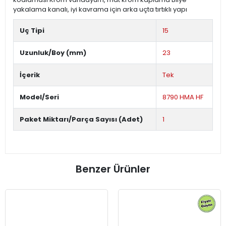
yakalama kanalı, iyi kavrama için arka uçta tırtıklı yapı
Uç Tipi
15
Uzunluk/Boy (mm)
23
İçerik
Tek
Model/Seri
8790 HMA HF
Paket Miktarı/Parça Sayısı (Adet)
1
Benzer Ürünler