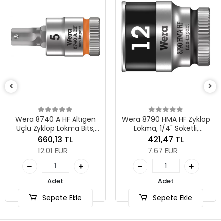
Wera 879
Lokma, 1/4"
2
267
4.8
 A HF Altıgen
Wera 8790 HMA HF Zyklop
op Lokma Bits,
Lokma, 1/4" Soketli,
ketli, Tutma
Tutma Fonksiyonlu, 12 x 23
0,13 TL
421,47 TL
lu, 5 x 28 mm
mm
01 EUR
7.67 EUR
Se
Adet
Adet
pete Ekle
Sepete Ekle