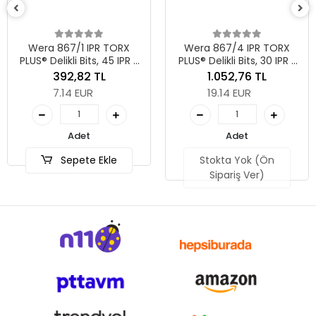
Wera 867/1 IPR TORX
Wera 867/4 IPR TORX
PLUS® Delikli Bits, 45 IPR x
PLUS® Delikli Bits, 30 IPR x
35 mm
89 mm
392,82 TL
1.052,76 TL
7.14 EUR
19.14 EUR
Adet
Adet
Sepete Ekle
Stokta Yok (Ön
Sipariş Ver)