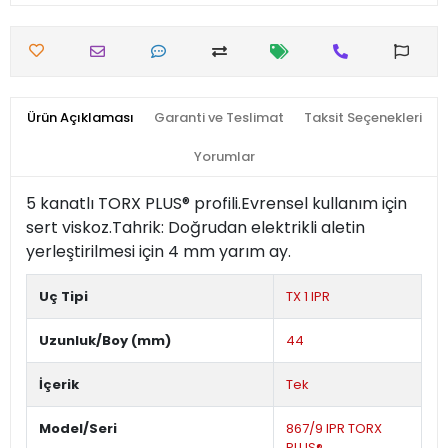
Ürün Açıklaması
Garanti ve Teslimat
Taksit Seçenekleri
Yorumlar
5 kanatlı TORX PLUS® profili.Evrensel kullanım için
sert viskoz.Tahrik: Doğrudan elektrikli aletin
yerleştirilmesi için 4 mm yarım ay.
Uç Tipi
TX 1 IPR
Uzunluk/Boy (mm)
44
İçerik
Tek
Model/Seri
867/9 IPR TORX
PLUS®