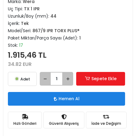
Marka:
Wera
Uç Tipi:
TX 1 IPR
Uzunluk/Boy (mm):
44
İçerik:
Tek
Model/Seri:
867/9 IPR TORX PLUS®
Paket Miktarı/Parça Sayısı (Adet):
1
Stok:
17
1.915,46 TL
34.82 EUR
Sepete Ekle
Adet
Hemen Al
Hızlı Gönderi
Güvenli Alışveriş
İade ve Değişim